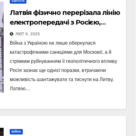
ЄВРОПА
Латвія фізично перерізала лінію
електропередачі з Росією,
відрізавши Калінінград (Відео)
ЛЮТ 9, 2025
Війна з Україною не лише обернулася
катастрофічними санкціями для Московії, а й
стрімким руйнуванням її геополітичного впливу
Росія зазнає ще однієї поразки, втрачаючи
можливість шантажувати та тиснути на Литву,
Латвію…
ВІЙНА