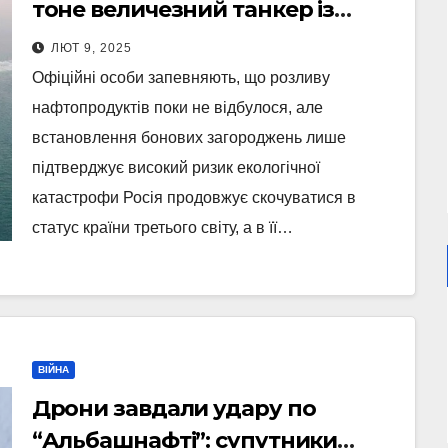
тоне величезний танкер із
мазутом – ЗМІ
ЛЮТ 9, 2025
Офіційні особи запевняють, що розливу
нафтопродуктів поки не відбулося, але
встановлення бонових загороджень лише
підтверджує високий ризик екологічної
катастрофи Росія продовжує скочуватися в
статус країни третього світу, а в її…
ВІЙНА
Дрони завдали удару по
“Альбашнафті”: супутники