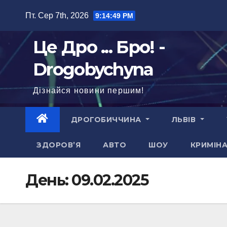
Перейти
Пт. Сер 7th, 2026
9:14:50 PM
до
вмісту
Це Дро ... Бро! -
Drogobychyna
Дізнайся новини першим!
ДРОГОБИЧЧИНА
ЛЬВІВ
ЗДОРОВ’Я
АВТО
ШОУ
КРИМІН
День:
09.02.2025