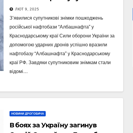
зафіксували руйнування
ЛЮТ 9, 2025
ключового об’єкта РФ
З’явилися супутникові знімки пошкоджень
російської нафтобази “Албашнафта” у
Краснодарському краї Сили оборони України за
допомогою ударних дронів успішно вразили
нафтобазу “Албашнафта” у Краснодарському
краї РФ. Завдяки супутниковим знімкам стали
відомі…
НОВИНИ ДРОГОБИЧА
В боях за Україну загинув