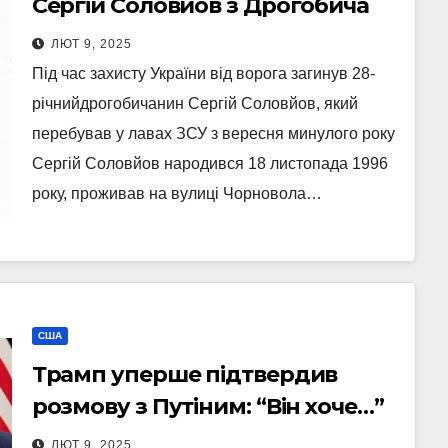
Сергій Соловйов з Дрогобича
ЛЮТ 9, 2025
Під час захисту України від ворога загинув 28-
річнийдрогобичанин Сергій Соловйов, який
перебував у лавах ЗСУ з вересня минулого року
Сергій Соловйов народився 18 листопада 1996
року, проживав на вулиці Чорновола…
США
Трамп уперше підтвердив
розмову з Путіним: “Він хоче…”
ЛЮТ 9, 2025