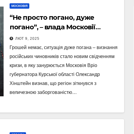
МОСКОВІЯ
“Не просто погано, дуже
погано”, – влада Московії
визнала критичну ситуацію в
ЛЮТ 9, 2025
Курській області
Грошей немає, ситуація дуже погана – визнання
російських чиновників стало новим свідченням
кризи, в яку занурюється Московія Вріо
губернатора Курської області Олександр
Хінштейн визнав, що регіон зіткнувся з
величезною заборгованістю…