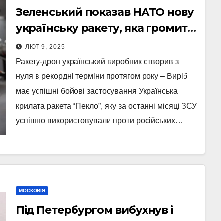
Зеленський показав НАТО нову
українську ракету, яка громить
російські НПЗ (Фото, Відео)
ЛЮТ 9, 2025
Ракету-дрон український виробник створив з
нуля в рекордні терміни протягом року – Виріб
має успішні бойові застосування Українська
крилата ракета “Пекло”, яку за останні місяці ЗСУ
успішно використовували проти російських…
МОСКОВІЯ
Під Петербургом вибухнув і