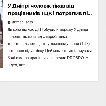
У Дніпрі чоловік тікав від
працівників ТЦК і потрапив під
авто (Відео)
ЛЮТ 10, 2025
Дії копа під час ДТП обурили мережу У Дніпрі
чоловік, тікаючи від співробітника
територіального центру комплектування (ТЦК),
потрапив під автівку. Цей момент зафільмувала
боді-камера працівника, передає DROBRO. На
відео, яке…