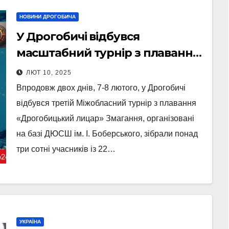
НОВИНИ ДРОГОБИЧА
У Дрогобичі відбувся
масштабний турнір з плавання
«Дрогобицький лицар» (Фото,
ЛЮТ 10, 2025
Відео)
Впродовж двох днів, 7-8 лютого, у Дрогобичі
відбувся третій Міжобласний турнір з плавання
«Дрогобицький лицар» Змагання, організовані
на базі ДЮСШ ім. І. Боберського, зібрали понад
три сотні учасників із 22…
УКРАЇНА