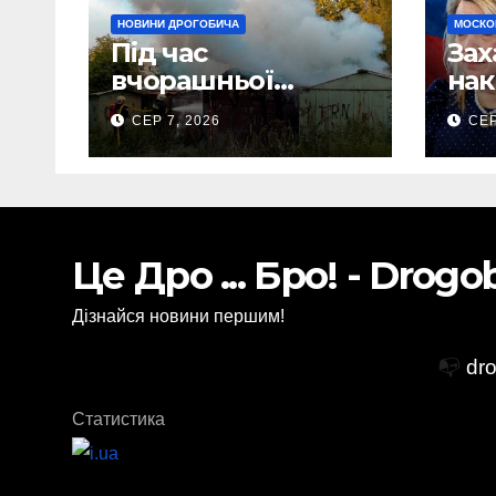
НОВИНИ ДРОГОБИЧА
МОСКО
Під час
Зах
вчорашньої
нак
пожежі у
Нав
СЕР 7, 2026
СЕР
Дрогобичі:
зая
“врятовано” 4
По
гаражі (Відео)
зоб
існ
Ста
Це Дро ... Бро! - Drog
Дізнайся новини першим!
📭
dr
Статистика