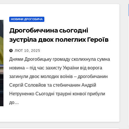
НОВИНИ ДРОГОБИЧА
Дрогобиччина сьогодні
зустріла двох полеглих Героїв
ЛЮТ 10, 2025
Днями Дрогобицьку громаду сколихнула сумна
новина – під час захисту України від ворога
загинули двоє молодих воїнів – дрогобичанин
Сергій Соловйов та стебничанин Андрій
Нетруненко Сьогодні траурні конвої прибули
до…