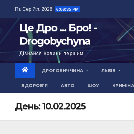
Перейти
Пт. Сер 7th, 2026
6:06:36 PM
до
вмісту
Це Дро ... Бро! -
Drogobychyna
Дізнайся новини першим!
ДРОГОБИЧЧИНА
ЛЬВІВ
ЗДОРОВ’Я
АВТО
ШОУ
КРИМІН
День:
10.02.2025