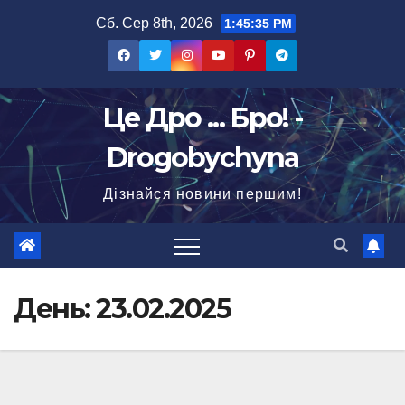
Перейти
Сб. Сер 8th, 2026
1:45:36 PM
до
вмісту
Це Дро ... Бро! -
Drogobychyna
Дізнайся новини першим!
День:
23.02.2025