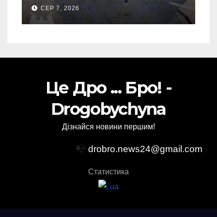
спалив “Шахед” ще до
СЕР 7, 2026
запуску
Це Дро ... Бро! -
Drogobychyna
Дізнайся новини першим!
📭
drobro.news24@gmail.com
Статистика