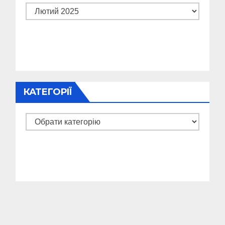
Архіви
КАТЕГОРІЇ
Категорії