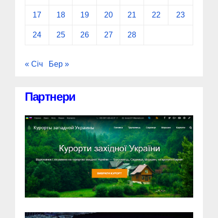
17
18
19
20
21
22
23
24
25
26
27
28
« Січ
Бер »
Партнери