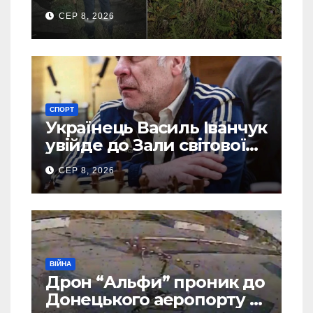
зниклого чоловіка (Фото)
СЕР 8, 2026
СПОРТ
Українець Василь Іванчук
увійде до Зали світової
шахової слави
СЕР 8, 2026
ВІЙНА
Дрон “Альфи” проник до
Донецького аеропорту та