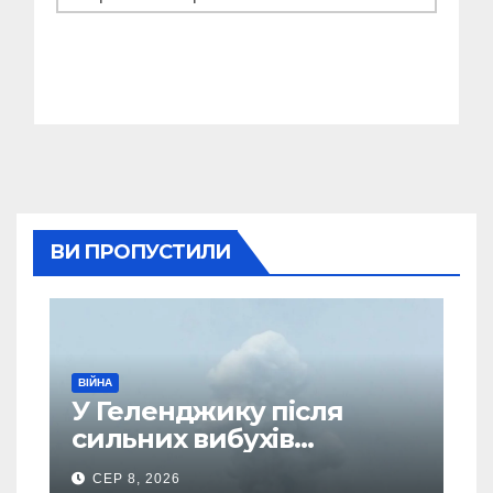
ВИ ПРОПУСТИЛИ
ВІЙНА
У Геленджику після
сильних вибухів
почалася масова
СЕР 8, 2026