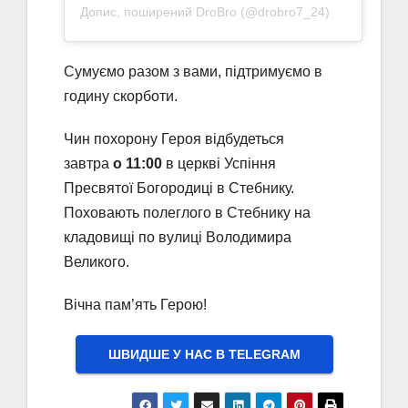
Допис, поширений DroBro (@drobro7_24)
Сумуємо разом з вами, підтримуємо в
годину скорботи.
Чин похорону Героя відбудеться
завтра
о 11:00
в церкві Успіння
Пресвятої Богородиці в Стебнику.
Поховають полеглого в Стебнику на
кладовищі по вулиці Володимира
Великого.
Вічна пам’ять Герою!
ШВИДШЕ У НАС В ТELEGRAM