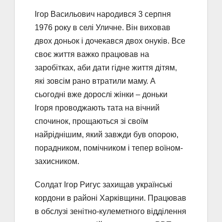
Ігор Васильович народився 3 серпня
1976 року в селі Уличне. Він виховав
двох доньок і дочекався двох онуків. Все
своє життя важко працював на
заробітках, аби дати гідне життя дітям,
які зовсім рано втратили маму. А
сьогодні вже дорослі жінки – доньки
Ігоря проводжають тата на вічний
спочинок, прощаються зі своїм
найріднішим, який завжди був опорою,
порадником, помічником і тепер воїном-
захисником.
Солдат Ігор Ригус захищав українські
кордони в районі Харківщини. Працював
в обслузі зенітно-кулеметного відділення