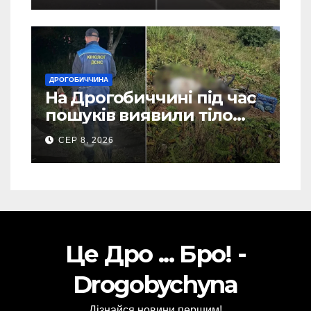
ДРОГОБИЧЧИНА
На Дрогобиччині під час
пошуків виявили тіло
зниклого чоловіка (Фото)
СЕР 8, 2026
Це Дро ... Бро! -
Drogobychyna
Дізнайся новини першим!