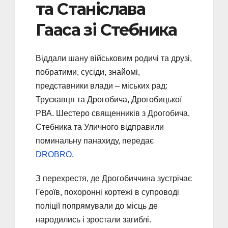
та Станіслава
Гааса зі Стебника
Віддали шану військовим родичі та друзі,
побратими, сусіди, знайомі,
представники влади – міських рад:
Трускавця та Дрогобича, Дрогобицької
РВА. Шестеро священників з Дрогобича,
Стебника та Уличного відправили
поминальну панахиду, передає
DROBRO
.
З перехрестя, де Дрогобиччина зустрічає
Героїв, похоронні кортежі в супроводі
поліції попрямували до місць де
народились і зростали загиблі.