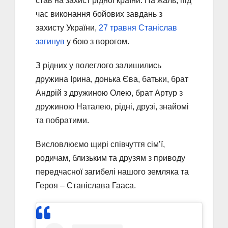
став на захист рідної країни. На жаль, під
час виконання бойових завдань з
захисту України,
27 травня Станіслав
загинув
у бою з ворогом.
З рідних у полеглого залишились
дружина Ірина, донька Єва, батьки, брат
Андрій з дружиною Олею, брат Артур з
дружиною Наталею, рідні, друзі, знайомі
та побратими.
Висловлюємо щирі співчуття сім’ї,
родичам, близьким та друзям з приводу
передчасної загибелі нашого земляка та
Героя – Станіслава Гааса.