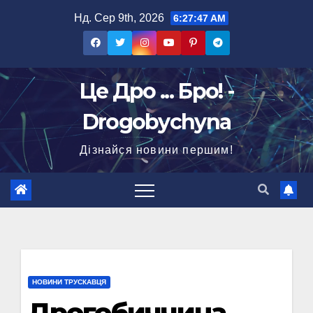
Перейти
Нд. Сер 9th, 2026
6:27:49 AM
до
вмісту
Це Дро ... Бро! -
Drogobychyna
Дізнайся новини першим!
НОВИНИ ТРУСКАВЦЯ
Дрогобиччина