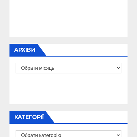
АРХІВИ
Архіви
КАТЕГОРІЇ
Категорії