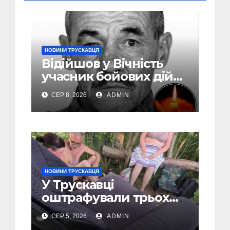
НОВИНИ ТРУСКАВЦЯ
Відійшов у Вічність
учасник бойових дій
Василь Іваникович зі
СЕР 8, 2026
ADMIN
Станилі
НОВИНИ ТРУСКАВЦЯ
У Трускавці
оштрафували трьох
відпочивальників за
СЕР 5, 2026
ADMIN
російську музику