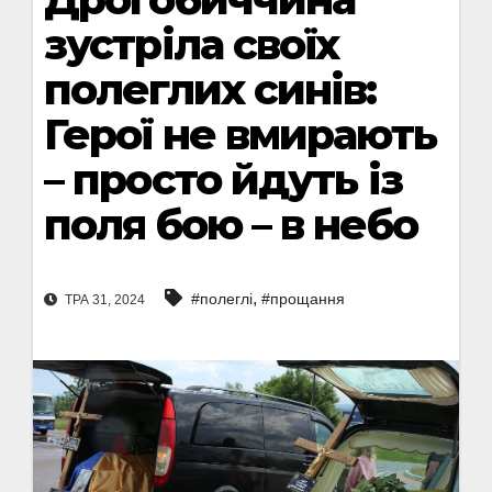
зустріла своїх
полеглих синів:
Герої не вмирають
– просто йдуть із
поля бою – в небо
,
#полеглі
#прощання
ТРА 31, 2024