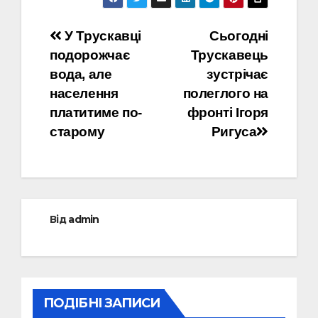
Навігація
У Трускавці
Сьогодні
подорожчає
Трускавець
записів
вода, але
зустрічає
населення
полеглого на
платитиме по-
фронті Ігоря
старому
Ригуса
Від
admin
ПОДІБНІ ЗАПИСИ