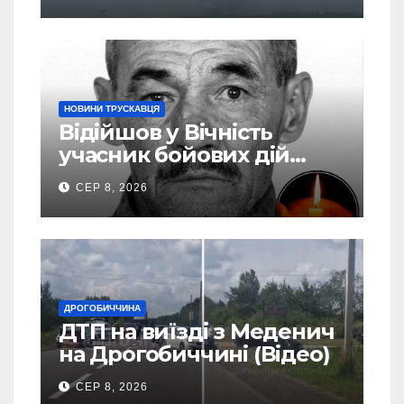
евакуація
НОВИНИ ТРУСКАВЦЯ
Відійшов у Вічність
учасник бойових дій
Василь Іваникович зі
СЕР 8, 2026
Станилі
ДРОГОБИЧЧИНА
ДТП на виїзді з Меденич
на Дрогобиччині (Відео)
СЕР 8, 2026