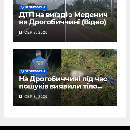
ДРОГОБИЧЧИНА
ДТП на виїзді з Меденич
на Дрогобиччині (Відео)
СЕР 8, 2026
ДРОГОБИЧЧИНА
На Дрогобиччині під час
пошуків виявили тіло
зниклого чоловіка (Фото)
СЕР 8, 2026