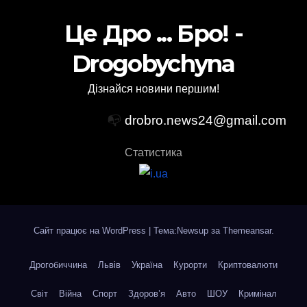
Це Дро ... Бро! -
Drogobychyna
Дізнайся новини першим!
📭
drobro.news24@gmail.com
Статистика
Сайт працює на WordPress
|
Тема:Newsup за
Themeansar
.
Дрогобиччина
Львів
Україна
Курорти
Криптовалюти
Світ
Війна
Спорт
Здоров’я
Авто
ШОУ
Кримінал