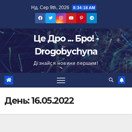
Перейти
Нд. Сер 9th, 2026
8:34:19 AM
до
вмісту
Це Дро ... Бро! -
Drogobychyna
Дізнайся новини першим!
День:
16.05.2022