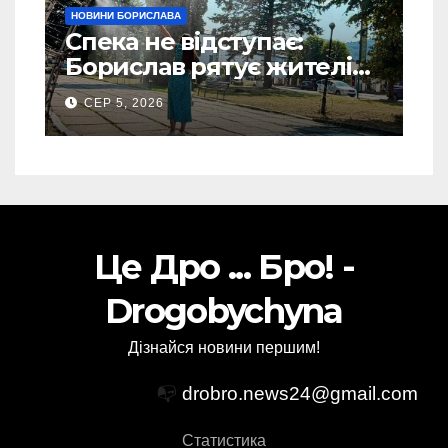
НОВИНИ БОРИСЛАВА
Спека не відступає:
Борислав рятує жителів
від рекордної спеки
СЕР 5, 2026
(Фото)
Це Дро ... Бро! -
Drogobychyna
Дізнайся новини першим!
📭
drobro.news24@gmail.com
Статистика