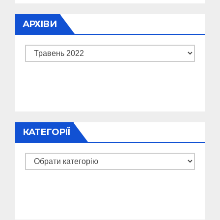
АРХІВИ
Архіви
КАТЕГОРІЇ
Категорії