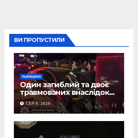
ВИ ПРОПУСТИЛИ
ЛЬВІВЩИНА
Один загиблий та двоє
травмованих внаслідок
ДТП на Самбірщині
СЕР 6, 2026