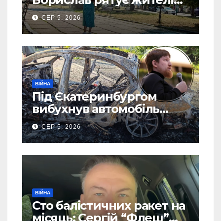
від рекордної спеки
СЕР 5, 2026
(Фото)
ВІЙНА
Під Єкатеринбургом
вибухнув автомобіль
голови компанії-
СЕР 5, 2026
виробника дронів “Упир”
– перші подробиці
ВІЙНА
Сто балістичних ракет на
місяць: Сергій “Флеш”