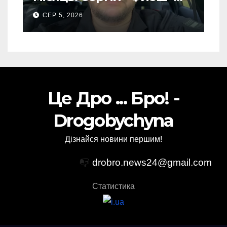
закликав українців
СЕР 5, 2026
готуватися до гіршого
Це Дро ... Бро! -
Drogobychyna
Дізнайся новини першим!
📭
drobro.news24@gmail.com
Статистика