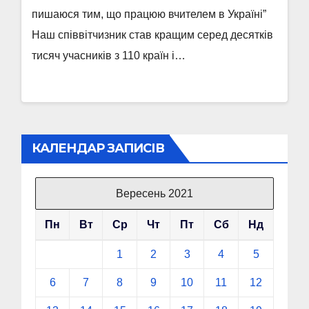
пишаюся тим, що працюю вчителем в Україні”
Наш співвітчизник став кращим серед десятків
тисяч учасників з 110 країн і…
КАЛЕНДАР ЗАПИСІВ
Вересень 2021
Пн
Вт
Ср
Чт
Пт
Сб
Нд
1
2
3
4
5
6
7
8
9
10
11
12