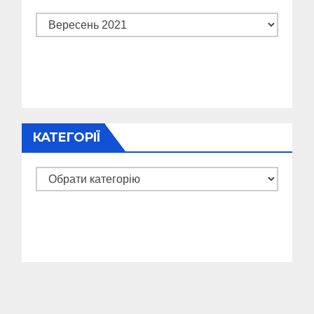
Архіви
КАТЕГОРІЇ
Категорії