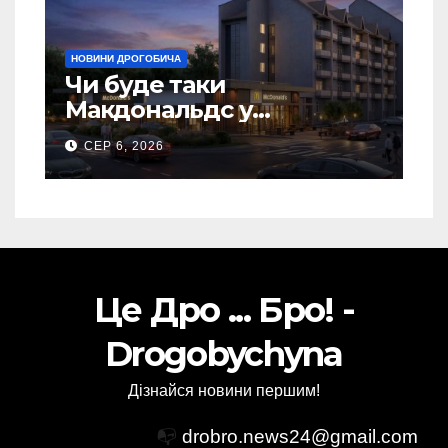
НОВИНИ ДРОГОБИЧА
Чи буде таки
Макдональдс у
Дрогобичі? (Фото)
СЕР 6, 2026
Це Дро ... Бро! -
Drogobychyna
Дізнайся новини першим!
📭
drobro.news24@gmail.com