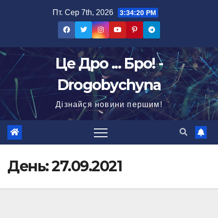
Перейти
Пт. Сер 7th, 2026
3:34:21 PM
до
вмісту
Це Дро ... Бро! -
Drogobychyna
Дізнайся новини першим!
День:
27.09.2021