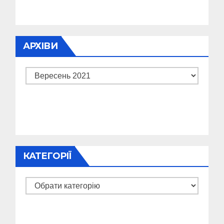
АРХІВИ
Архіви
КАТЕГОРІЇ
Категорії