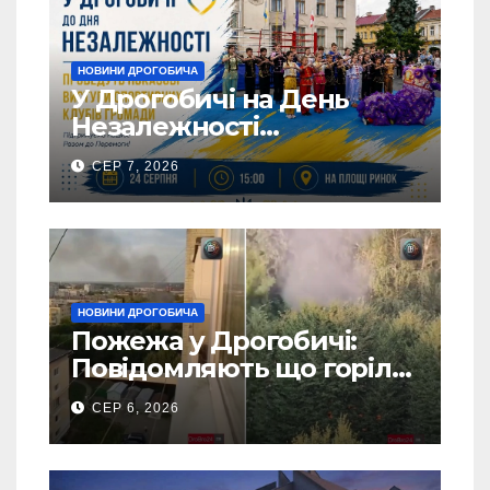
НОВИНИ ДРОГОБИЧА
У Дрогобичі на День
Незалежності
виступатимуть спортивні
СЕР 7, 2026
клубів громадии
НОВИНИ ДРОГОБИЧА
Пожежа у Дрогобичі:
Повідомляють що горіло
5 гаражів (Відео)
СЕР 6, 2026