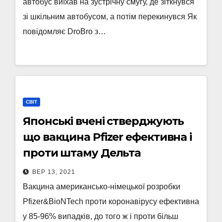
автобус виїхав на зустрічну смугу, де зіткнувся
зі шкільним автобусом, а потім перекинувся Як
повідомляє DroBro з…
СВІТ
Японські вчені стверджують
що вакцина Pfizer ефективна і
проти штаму Дельта
ВЕР 13, 2021
Вакцина американсько-німецької розробки
Pfizer&BioNTech проти коронавірусу ефективна
у 85-96% випадків, до того ж і проти більш