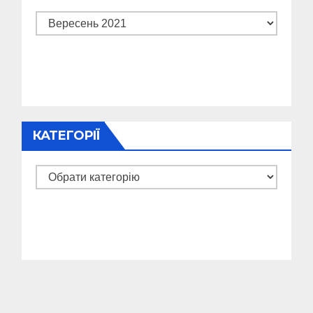
Архіви
КАТЕГОРІЇ
Категорії