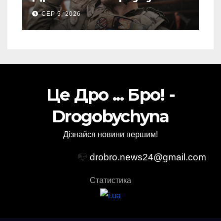
пророкують важливу
СЕР 5, 2026
посаду у ЗСУ
Це Дро ... Бро! -
Drogobychyna
Дізнайся новини першим!
📭
drobro.news24@gmail.com
Статистика