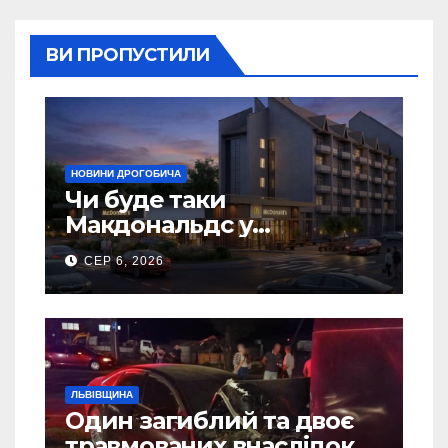
ВИ ПРОПУСТИЛИ
НОВИНИ ДРОГОБИЧА
Чи буде таки
Макдональдс у
Дрогобичі? (Фото)
СЕР 6, 2026
ЛЬВІВЩИНА
Один загиблий та двоє
травмованих внаслідок