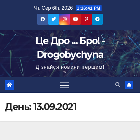
Перейти
Чт. Сер 6th, 2026
1:16:42 PM
до
вмісту
Це Дро ... Бро! -
Drogobychyna
Дізнайся новини першим!
День:
13.09.2021