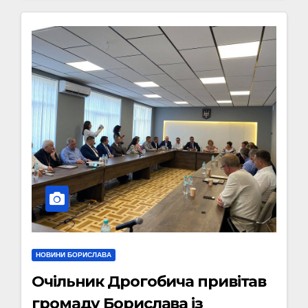
НОВИНИ БОРИСЛАВА
Очільник Дрогобича привітав
громаду Борислава із