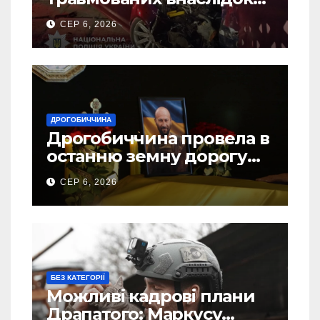
ДТП на Самбірщині
СЕР 6, 2026
ДРОГОБИЧЧИНА
Дрогобиччина провела в
останню земну дорогу
свого Захисника – Олега
СЕР 6, 2026
Торського
БЕЗ КАТЕГОРІЇ
Можливі кадрові плани
Драпатого: Маркусу