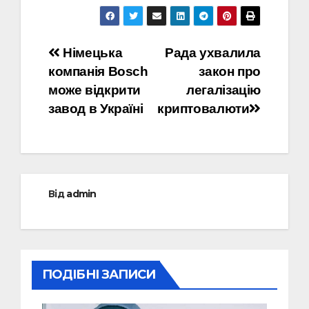
Навігація
Німецька
Рада ухвалила
компанія Bosch
закон про
записів
може відкрити
легалізацію
завод в Україні
криптовалюти
Від
admin
ПОДІБНІ ЗАПИСИ