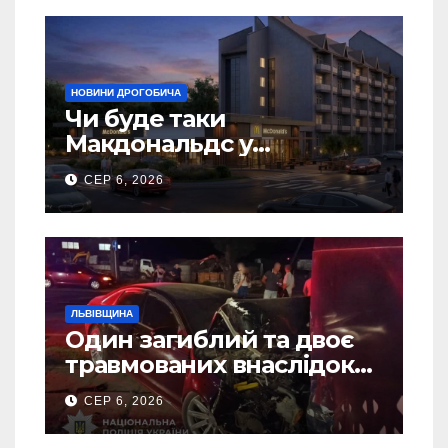
НОВИНИ ДРОГОБИЧА
Чи буде таки
Макдональдс у
Дрогобичі? (Фото)
СЕР 6, 2026
ЛЬВІВЩИНА
Один загиблий та двоє
травмованих внаслідок
ДТП на Самбірщині
СЕР 6, 2026