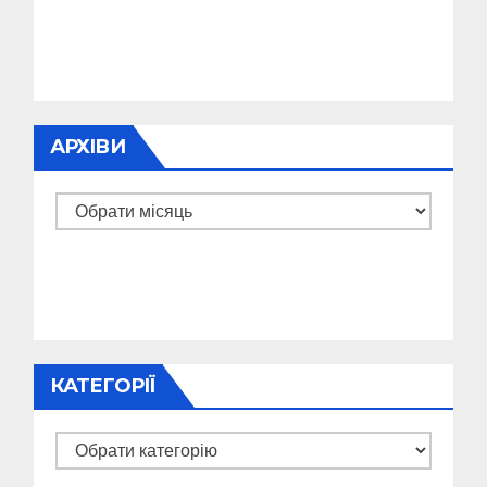
АРХІВИ
Архіви
КАТЕГОРІЇ
Категорії