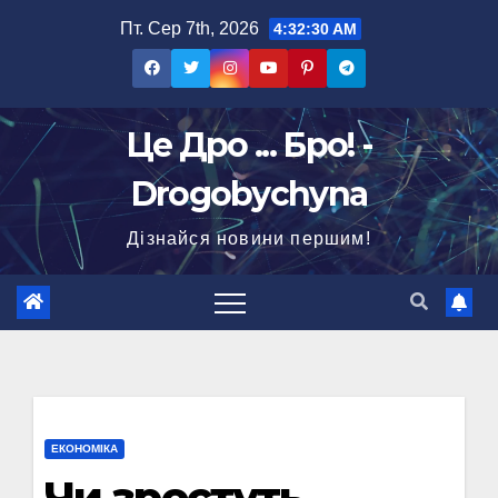
Перейти
Пт. Сер 7th, 2026
4:32:30 AM
до
вмісту
Це Дро ... Бро! -
Drogobychyna
Дізнайся новини першим!
ЕКОНОМІКА
Чи зростуть