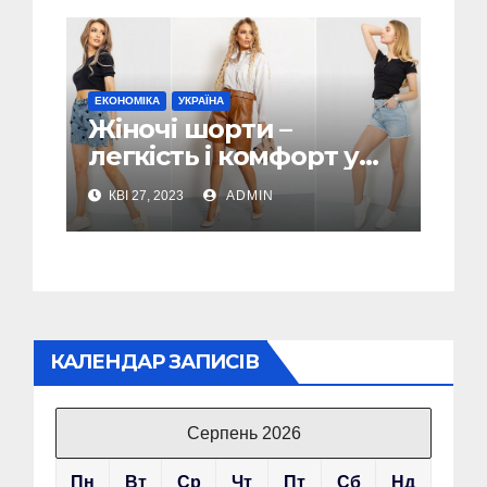
ЕКОНОМІКА
УКРАЇНА
Жіночі шорти –
легкість і комфорт у
спекотні дні
КВІ 27, 2023
ADMIN
КАЛЕНДАР ЗАПИСІВ
Серпень 2026
Пн
Вт
Ср
Чт
Пт
Сб
Нд