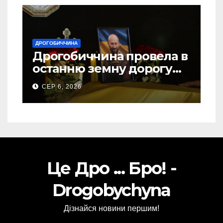
ДРОГОБИЧЧИНА
Дрогобиччина провела в
останню земну дорогу
свого Захисника – Олега
СЕР 6, 2026
Торського
Це Дро ... Бро! -
Drogobychyna
Дізнайся новини першим!