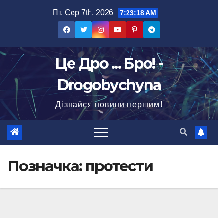
Перейти
Пт. Сер 7th, 2026
7:23:20 AM
до
вмісту
Це Дро ... Бро! -
Drogobychyna
Дізнайся новини першим!
Позначка:
протести