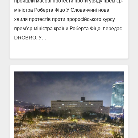
пройшли масові протести проти уряду прем’єр-
міністра Роберта Фіцо У Словаччині нова
хвиля протестів проти проросійського курсу
прем’єр-міністра країни Роберта Фіцо, передає
DROBRO. У…