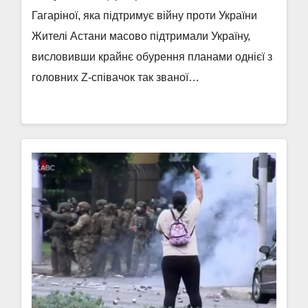
Гагаріної, яка підтримує війну проти України
Жителі Астани масово підтримали Україну,
висловивши крайнє обурення планами однієї з
головних Z-співачок так званої…