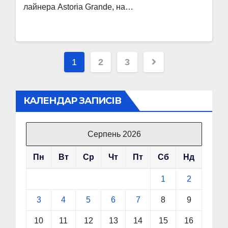
лайнера Astoria Grande, на…
Пагінація
1
2
3
записів
КАЛЕНДАР ЗАПИСІВ
Серпень 2026
Пн
Вт
Ср
Чт
Пт
Сб
Нд
1
2
3
4
5
6
7
8
9
10
11
12
13
14
15
16