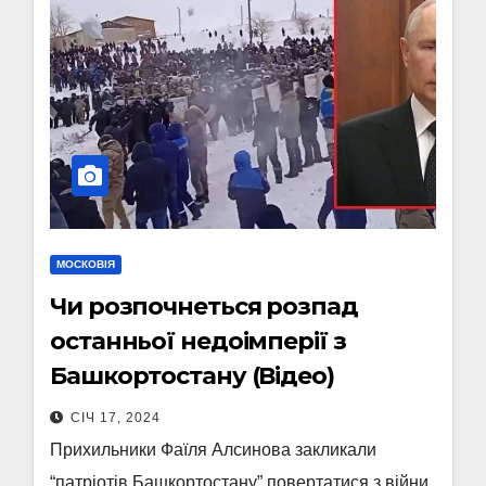
МОСКОВІЯ
Чи розпочнеться розпад
останньої недоімперії з
Башкортостану (Відео)
СІЧ 17, 2024
Прихильники Фаїля Алсинова закликали
“патріотів Башкортостану” повертатися з війни,