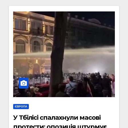
ЄВРОПА
У Тбілісі спалахнули масові
протести: опозиція штурмує