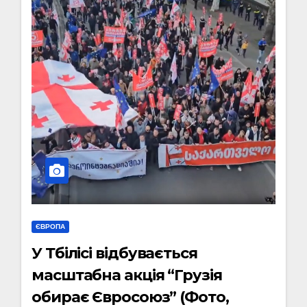
ЄВРОПА
У Тбілісі відбувається
масштабна акція “Грузія
обирає Євросоюз” (Фото,