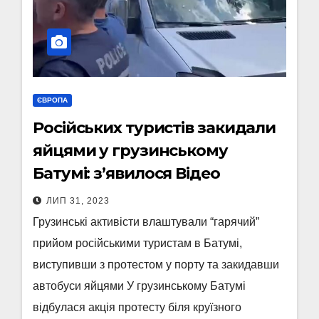
ЄВРОПА
Російських туристів закидали
яйцями у грузинському
Батумі: з’явилося Відео
ЛИП 31, 2023
Грузинські активісти влаштували “гарячий”
прийом російськими туристам в Батумі,
виступивши з протестом у порту та закидавши
автобуси яйцями У грузинському Батумі
відбулася акція протесту біля круїзного