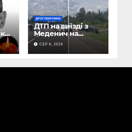
ДРОГОБИЧЧИНА
ДТП на виїзді з
ик
Меденич на
Дрогобиччині
СЕР 8, 2026
(Відео)