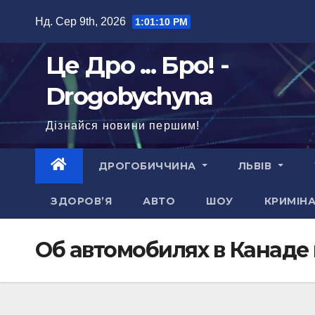
Перейти
Нд. Сер 9th, 2026
1:01:11 PM
до
вмісту
Це Дро ... Бро! -
Drogobychyna
Дізнайся новини першим!
ДРОГОБИЧЧИНА
ЛЬВІВ
ЗДОРОВ’Я
АВТО
ШОУ
КРИМІН
Об автомобилях в Канаде 