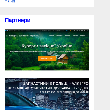
« Лип
Партнери