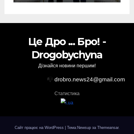
Це Дро ... Бро! -
Drogobychyna
Дізнайся новини першим!
📭
drobro.news24@gmail.com
Статистика
Сайт працює на WordPress
|
Тема:Newsup за
Themeansar
.