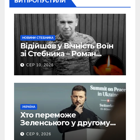
ВИ ПРОПУСТИЛИ
НОВИНИ СТЕБНИКА
Відійшов у Вічність Воїн
зі Стебника – Роман
Кучера
СЕР 10, 2026
УКРАЇНА
Хто переможе
Зеленського у другому
турі виборів президента
СЕР 9, 2026
України – новий рейтинг