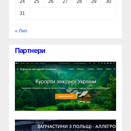
24
25
26
27
28
29
30
31
« Лип
Партнери