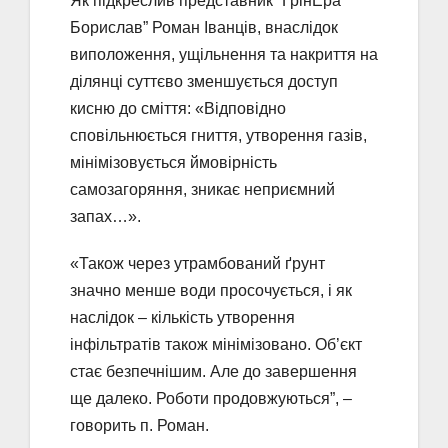
Як підкреслив представник “ГрінЕра
Борислав” Роман Іванців, внаслідок
виположення, ущільнення та накриття на
ділянці суттєво зменшується доступ
кисню до сміття: «Відповідно
сповільнюється гниття, утворення газів,
мінімізовується ймовірність
самозагоряння, зникає неприємний
запах…».
«Також через утрамбований ґрунт
значно менше води просочується, і як
наслідок – кількість утворення
інфільтратів також мінімізовано. Об’єкт
стає безпечнішим. Але до завершення
ще далеко. Роботи продовжуються”, –
говорить п. Роман.