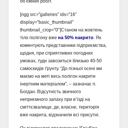
об’ємних робіт.
[ngg src=”galleries” ids=”16″
display=”basic_thumbnail”
thumbnail_crop=”0″]Станом на жовтень
тіло полігону вже
на 50% накрито
. Як
коментують представники підприємства,
щодня, при сприятливих погодних
умовах, туди завозиться близько 40-50
самоскидів ґрунту. “До пізньої осені ми
маємо на меті весь полігон накрити
інертним матеріалом”, – зазначає п.
Богдан. Відсутність звичного
неприємного запаху при в’їзді на
сміттєзвалище, де, власне, територія
вже накрита, відзначили всі присутні.