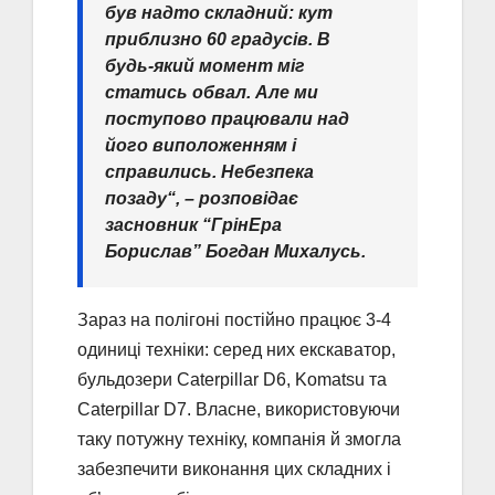
був надто складний: кут
приблизно 60 градусів. В
будь-який момент міг
статись обвал. Але ми
поступово працювали над
його виположенням і
справились. Небезпека
позаду“, – розповідає
засновник “ГрінЕра
Борислав” Богдан Михалусь.
Зараз на полігоні постійно працює 3-4
одиниці техніки: серед них екскаватор,
бульдозери Caterpillar D6, Komatsu та
Caterpillar D7. Власне, використовуючи
таку потужну техніку, компанія й змогла
забезпечити виконання цих складних і