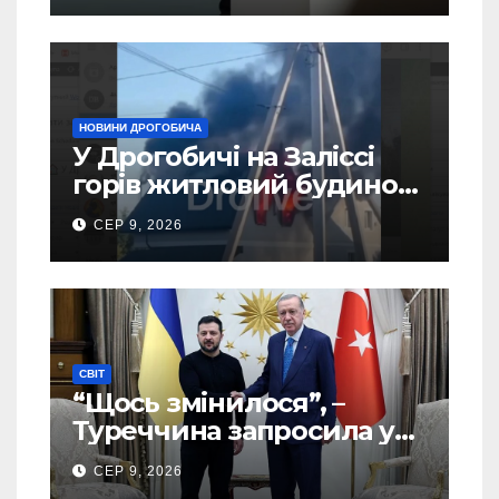
SOCIS
НОВИНИ ДРОГОБИЧА
У Дрогобичі на Заліссі
горів житловий будинок
(Відео)
СЕР 9, 2026
СВІТ
“Щось змінилося”, –
Туреччина запросила у
США дозвіл передати
СЕР 9, 2026
Україні ATACMS та M270