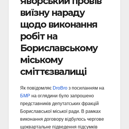
Яворський провів
виїзну нараду
щодо виконання
робіт на
Бориславському
міському
сміттєзвалищі
Як повідомляє
DroBro
з посиланням на
БМР
на оглядини було запрошено
представників депутатських фракцій
Бориславської міської ради. В рамках
виконання договору відбулось чергове
щоквартальне підведення підсумків