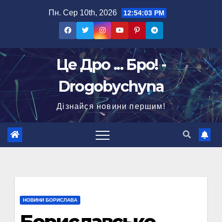
Перейти
Пн. Сер 10th, 2026
12:54:04 PM
до
вмісту
Це Дро ... Бро! -
Drogobychyna
Дізнайся новини першим!
НОВИНИ БОРИСЛАВА
Бориславське