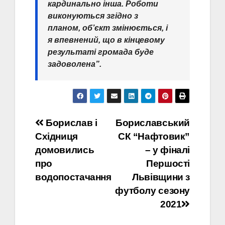
кардинально інша. Роботи
виконуються згідно з
планом, об’єкт змінюється, і
я впевнений, що в кінцевому
результаті громада буде
задоволена”.
Навігація
Борислав і
Бориславський
Східниця
СК “Нафтовик”
записів
домовились
– у фіналі
про
Першості
водопостачання
Львівщини з
футболу сезону
2021