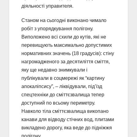
діяльності управителя.
Станом на сьогодні виконано чимало
робіт з упорядкування полігону.
Виположено всі схили до кутів, які не
перевищують максимально допустимих
нормативних значень (18 градусів): стіну
нагромадженого за десятиліття сміття,
яку ще недавно знимкували і
публікували в соцмережі як “картину
апокаліпсису”, – ліквідували, під’їзд
спецтехніки до сміттєзвалища тепер
доступний по всьому периметру.
Навколо тіла сміттєзвалища викопано
канави для відводу стічних вод, плитами
викладено дорогу, яка веде до підніжжя
полігону.