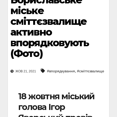
міське
сміттєзвалище
активно
впорядковують
(Фото)
,
#впорядкування
#сміттєзвалище
ЖОВ 21, 2021
18 жовтня міський
голова Ігор