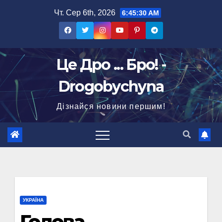
Перейти
Чт. Сер 6th, 2026
6:45:31 AM
до
вмісту
Це Дро ... Бро! -
Drogobychyna
Дізнайся новини першим!
УКРАЇНА
Голова