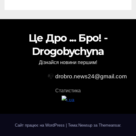
Це Дро ... Бро! -
Drogobychyna
Дізнайся новини першим!
📭
drobro.news24@gmail.com
Статистика
Сайт працює на WordPress
|
Тема:Newsup за
Themeansar
.