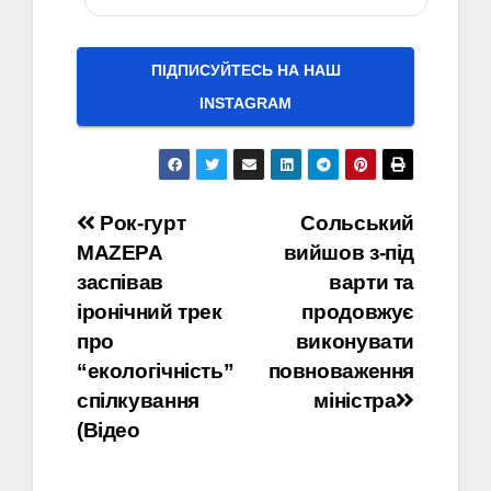
ПІДПИСУЙТЕСЬ НА НАШ
INSTAGRAM
Навігація
Рок-гурт
Сольський
MAZEPA
вийшов з-під
записів
заспівав
варти та
іронічний трек
продовжує
про
виконувати
“екологічність”
повноваження
спілкування
міністра
(Відео