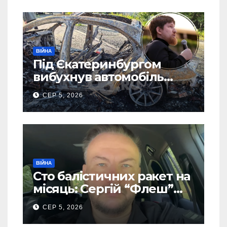
ВІЙНА
Під Єкатеринбургом
вибухнув автомобіль
голови компанії-
СЕР 5, 2026
виробника дронів “Упир”
– перші подробиці
ВІЙНА
Сто балістичних ракет на
місяць: Сергій “Флеш”
закликав українців
СЕР 5, 2026
готуватися до гіршого