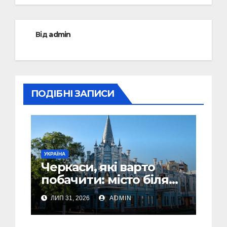
Від
admin
ПОДІБНІ ЗАПИСИ
УКРАЇНА
Черкаси, які варто
побачити: місто біля
Дніпра, зелені парки
ЛИП 31, 2026
ADMIN
та місця з особливою
атмосферою