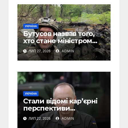
УКРАЇНА
Бутусов назвав того,
хто стане міністром
оборони України, і
ЛИП 27, 2026
ADMIN
пояснив, чому інакше
не може бути
УКРАЇНА
Стали відомі кар’єрні
перспективи
Сирського після
ЛИП 22, 2026
ADMIN
звільнення з посади