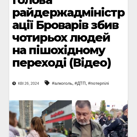
райдержадміністр
ації Броварів збив
чотирьох людей
на пішохідному
переході (Відео)
,
,
#алкоголь
#ДТП
#потерпілі
КВІ 26, 2024