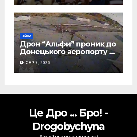
ВІЙНА
Дрон “Альфи” проник до
Донецького аеропорту та
спалив “Шахед” ще до
СЕР 7, 2026
запуску
Це Дро ... Бро! -
Drogobychyna