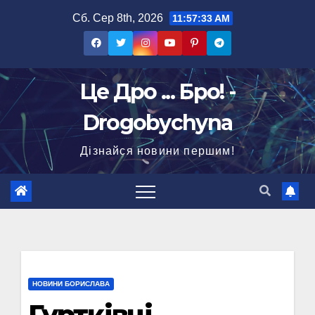
Перейти
Сб. Сер 8th, 2026
11:57:34 AM
до
вмісту
Це Дро ... Бро! -
Drogobychyna
Дізнайся новини першим!
НОВИНИ БОРИСЛАВА
Гуртківці