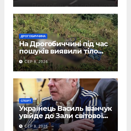
ДРОГОБИЧЧИНА
На Дрогобиччині під час
пошуків виявили тіло
зниклого чоловіка
СЕР 8, 2026
СПОРТ
Українець Василь Іванчук
увійде до Зали світової
шахової слави
СЕР 8, 2026