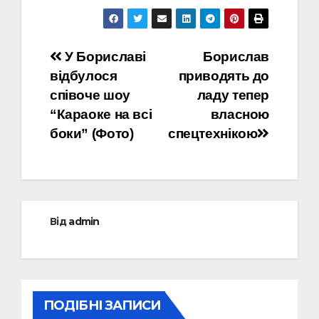
Навігація
У Бориславі
Борислав
відбулося
приводять до
записів
співоче шоу
ладу тепер
“Караоке на всі
власною
боки” (Фото)
спецтехнікою
Від
admin
ПОДІБНІ ЗАПИСИ