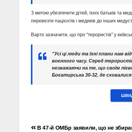
З метою убезпечити дітей, їхніх батьків та м
перевезти пацієнтів і медиків до інших медус
Варто зазначити, що про “терористів” у київсь
“Усі ці люди та їхні плани нам в
воєнного часу. Серед терористів
незважаючи на те, що своїм лігво
Богатирська 30-32, де сховалися 
ШВИД
Навігація
В 47-й ОМБр заявили, що не збир