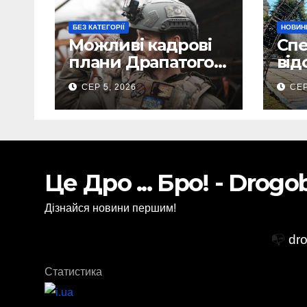
БЕЗ КАТЕГОРІЇ
НОВИН
Можливі кадрові
Спе
плани Драпатого:
від
Маркусу
Бор
СЕР 5, 2026
СЕР
пророкують
жит
важливу посаду у
рек
ЗСУ
(Фо
Це Дро ... Бро! - Drog
Дізнайся новини першим!
📭
dr
Статистика