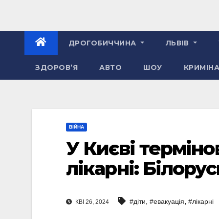
ДРОГОБИЧЧИНА
ЛЬВІВ
ЗДОРОВ’Я
АВТО
ШОУ
КРИМІН
ВІЙНА
У Києві терміно
лікарні: Білору
,
,
#діти
#евакуація
#лікарні
КВІ 26, 2024