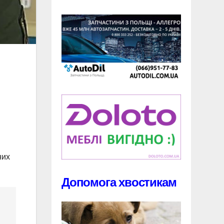
них
Допомога хвостикам