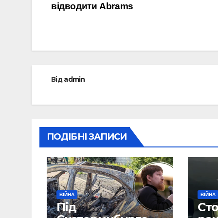
відводити Abrams
записів
Від
admin
ПОДІБНІ ЗАПИСИ
ВІЙНА
ВІЙНА
Під
Сто