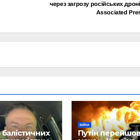
через загрозу російських дроні
Associated Pre
ВІЙНА
 балістичних
Путін перейшо