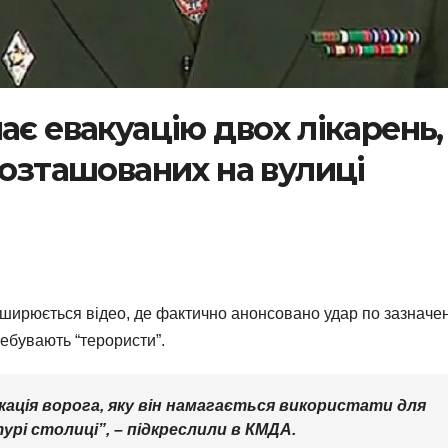
ає евакуацію двох лікарень,
розташованих на вулиці
ширюється відео, де фактично анонсовано удар по зазначе
ребувають “терористи”.
ація ворога, яку він намагається використати для
урі столиці”, – підкреслили в КМДА.