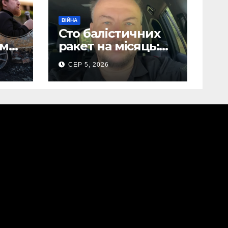
ВІЙНА
Сто балістичних
ом
ракет на місяць:
Сергій “Флеш”
СЕР 5, 2026
лови
закликав українців
готуватися до
нів
гіршого