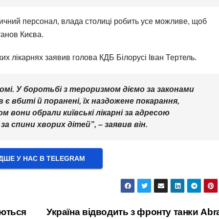
едичний персонал, влада столиці робить усе можливе, щоб
танов Києва.
ких лікарнях заявив голова КДБ Білорусі Іван Тертель.
ідомі. У боротьбі з тероризмом діємо за законами
 є вбиті й поранені, їх наздожене покарання,
м вони обрали київські лікарні за адресою
за спини хворих дітей”, – заявив він.
ШЕ У НАС В ТELEGRAM
аються
Україна відводить з фронту танки Ab