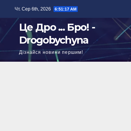
Перейти
Чт. Сер 6th, 2026
6:51:18 AM
до
вмісту
Це Дро ... Бро! -
Drogobychyna
Дізнайся новини першим!