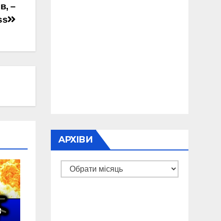
в, –
ss
АРХІВИ
Архіви
в