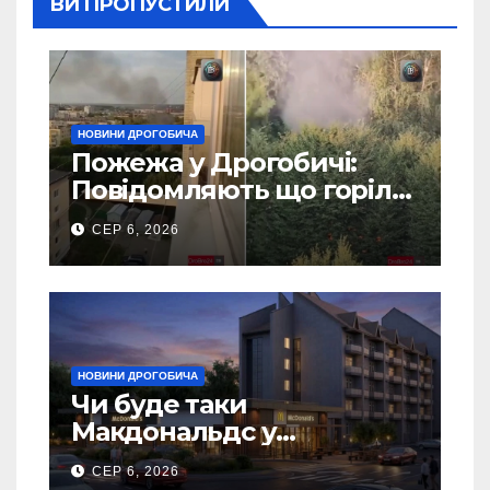
ВИ ПРОПУСТИЛИ
НОВИНИ ДРОГОБИЧА
Пожежа у Дрогобичі:
Повідомляють що горіло
5 гаражів (Відео)
СЕР 6, 2026
НОВИНИ ДРОГОБИЧА
Чи буде таки
Макдональдс у
Дрогобичі? (Фото)
СЕР 6, 2026