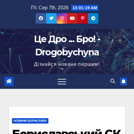
Перейти
Пт. Сер 7th, 2026
10:01:20 AM
до
вмісту
Це Дро ... Бро! -
Drogobychyna
Дізнайся новини першим!
НОВИНИ БОРИСЛАВА
Бориславський СК