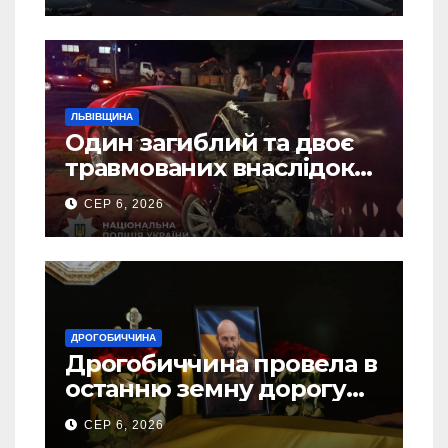
ЛЬВІВЩИНА
Один загиблий та двоє
травмованих внаслідок
ДТП на Самбірщині
СЕР 6, 2026
ДРОГОБИЧЧИНА
Дрогобиччина провела в
останню земну дорогу
свого Захисника – Олега
СЕР 6, 2026
Торського