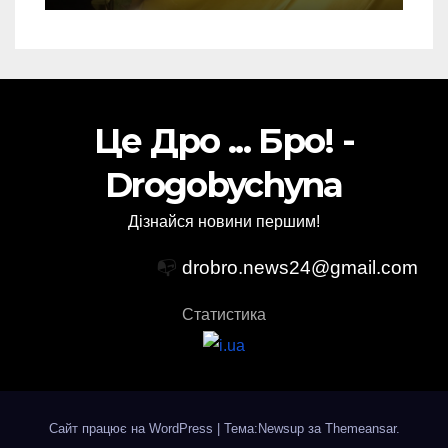
Це Дро ... Бро! -
Drogobychyna
Дізнайся новини першим!
📭
drobro.news24@gmail.com
Статистика
Сайт працює на WordPress
|
Тема:Newsup за
Themeansar
.