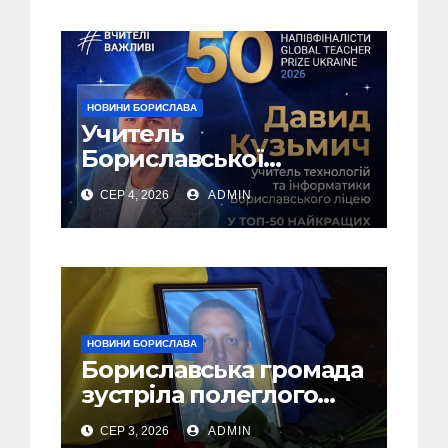
НОВИНИ БОРИСЛАВА
Учитель
Бориславської
громади – у ТОП-50
СЕР 4, 2026
ADMIN
найкращих педагогів
України!
НОВИНИ БОРИСЛАВА
Бориславська громада
зустріла полеглого
Захисника Андрія
СЕР 3, 2026
ADMIN
Шемеляка