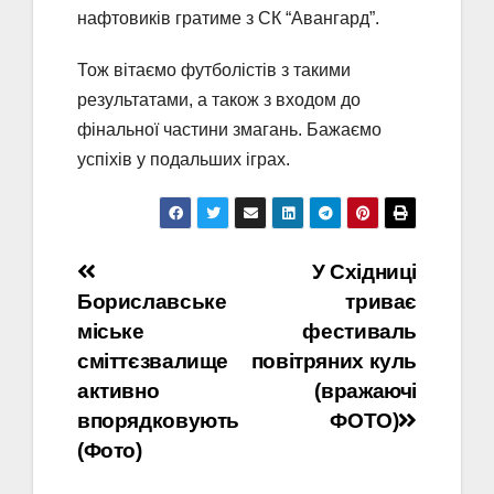
нафтовиків гратиме з СК “Авангард”.
Тож вітаємо футболістів з такими
результатами, а також з входом до
фінальної частини змагань. Бажаємо
успіхів у подальших іграх.
Навігація
У Східниці
Бориславське
триває
записів
міське
фестиваль
сміттєзвалище
повітряних куль
активно
(вражаючі
впорядковують
ФОТО)
(Фото)