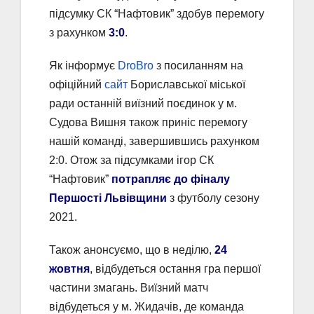
підсумку СК “Нафтовик” здобув перемогу
з рахунком
3:0
.
Як інформує
DroBro
з посиланням на
офіційний
сайт
Бориславської міської
ради останній виїзний поєдинок у м.
Судова Вишня також приніс перемогу
нашій команді, завершившись рахунком
2:0. Отож за підсумками ігор СК
“Нафтовик”
потрапляє до фіналу
Першості Львівщини
з футболу сезону
2021.
Також анонсуємо, що в неділю,
24
жовтня
, відбудеться остання гра першої
частини змагань. Виїзний матч
відбудеться у м. Жидачів, де команда