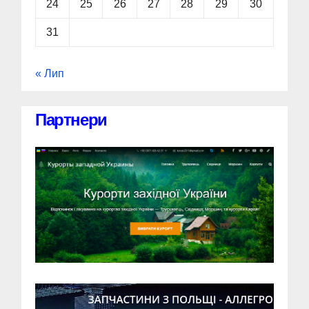
24
25
26
27
28
29
30
31
« Лип
Партнери