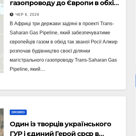
газопроводу до Європи в обхід
рф
ЧЕР 6, 2026
В Африці три держави задіяні в проекті Trans-
Saharan Gas Pipeline, який забезпечуватиме
європейців газом в обхід так званої Росії Алжир
розпочав будівництво своєї ділянки
магістрального газопроводу Trans-Saharan Gas
Pipeline, який…
DROBRO
Один із творців українського
ГУР і єдиний Герой срср в