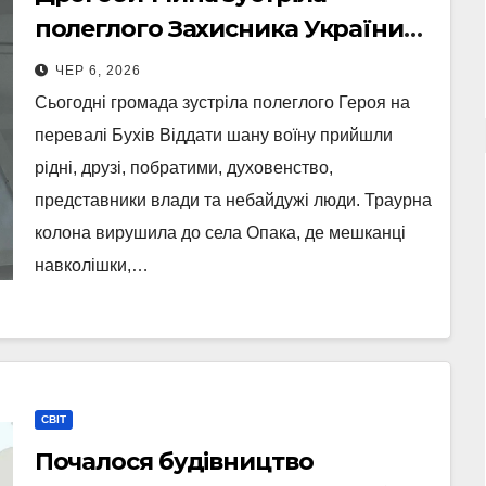
полеглого Захисника України
Ігоря Никитенка
ЧЕР 6, 2026
Сьогодні громада зустріла полеглого Героя на
перевалі Бухів Віддати шану воїну прийшли
рідні, друзі, побратими, духовенство,
представники влади та небайдужі люди. Траурна
колона вирушила до села Опака, де мешканці
навколішки,…
СВІТ
Почалося будівництво