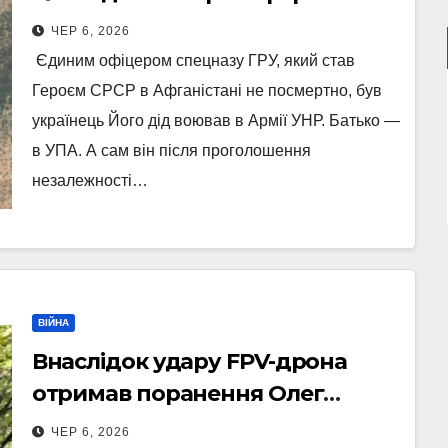
Афганістані
ЧЕР 6, 2026
Єдиним офіцером спецназу ГРУ, який став
Героєм СРСР в Афганістані не посмертно, був
українець Його дід воював в Армії УНР. Батько —
в УПА. А сам він після проголошення
незалежності…
ВІЙНА
Внаслідок удару FPV-дрона
отримав поранення Олег
Тягнибок
ЧЕР 6, 2026