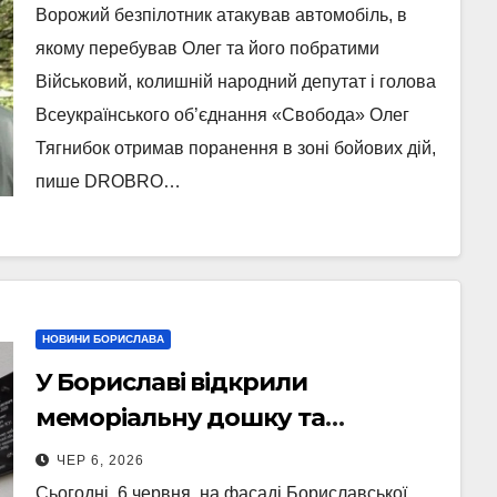
Ворожий безпілотник атакував автомобіль, в
якому перебував Олег та його побратими
Військовий, колишній народний депутат і голова
Всеукраїнського об’єднання «Свобода» Олег
Тягнибок отримав поранення в зоні бойових дій,
пише DROBRO…
НОВИНИ БОРИСЛАВА
У Бориславі відкрили
меморіальну дошку та
проводять волейбольний
ЧЕР 6, 2026
турнір пам’яті Володимира
Сьогодні, 6 червня, на фасаді Бориславської