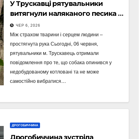
У Трускавці рятувальники
витягнули наляканого песика з
пастки (Відео)
ЧЕР 6, 2026
Між страхом тварини і серцем людини –
простягнута рука Сьогодні, 06 червня,
рятувальники м. Трускавець отримали
повідомлення про те, що собака опинився у
недобудованому котловані та не може
самостійно вибратися…
ДРОГОБИЧЧИНА
Дрогобиччина зустріла