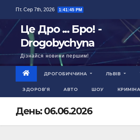
Перейти
Пт. Сер 7th, 2026
1:41:47 PM
до
вмісту
Це Дро ... Бро! -
Drogobychyna
Дізнайся новини першим!
ДРОГОБИЧЧИНА
ЛЬВІВ
ЗДОРОВ’Я
АВТО
ШОУ
КРИМІН
День:
06.06.2026