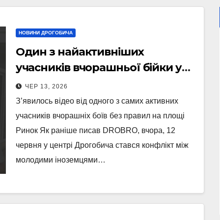
НОВИНИ ДРОГОБИЧА
Один з найактивніших
учасників вчорашньої бійки у
Дрогобичі прокоментував
ЧЕР 13, 2026
подію (Відео)
З’явилось відео від одного з самих активних
учасників вчорашніх боїв без правил на площі
Ринок Як раніше писав DROBRO, вчора, 12
червня у центрі Дрогобича стався конфлікт між
молодими іноземцями…