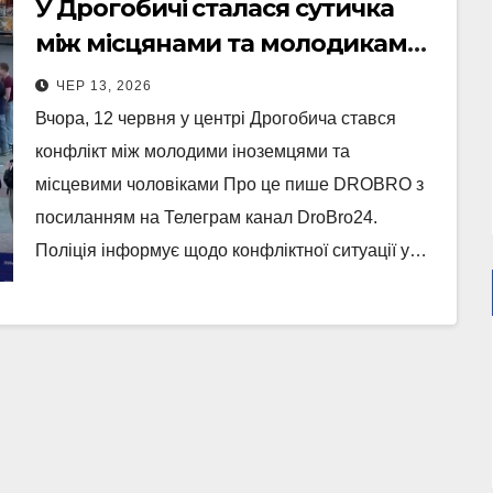
У Дрогобичі сталася сутичка
між місцянами та молодиками
іноземцями (Відео)
ЧЕР 13, 2026
Вчора, 12 червня у центрі Дрогобича стався
конфлікт між молодими іноземцями та
місцевими чоловіками Про це пише DROBRO з
посиланням на Телеграм канал DroBro24.
Поліція інформує щодо конфліктної ситуації у…