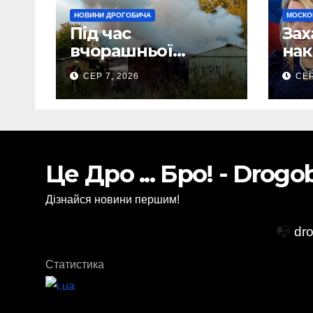
НОВИНИ ДРОГОБИЧА
МОСКО
Під час
Зах
вчорашньої
нак
пожежі у
Нав
СЕР 7, 2026
СЕР
Дрогобичі:
зая
“врятовано” 4
По
гаражі (Відео)
зоб
існ
Ста
Це Дро ... Бро! - Drog
Дізнайся новини першим!
📭
dr
Статистика