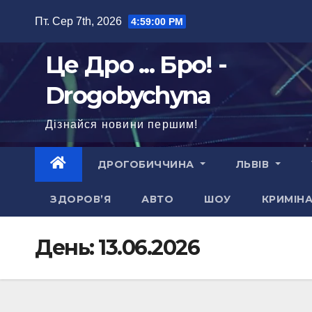
Перейти
Пт. Сер 7th, 2026
4:59:02 PM
до
вмісту
Це Дро ... Бро! -
Drogobychyna
Дізнайся новини першим!
ДРОГОБИЧЧИНА
ЛЬВІВ
ЗДОРОВ’Я
АВТО
ШОУ
КРИМІН
День:
13.06.2026