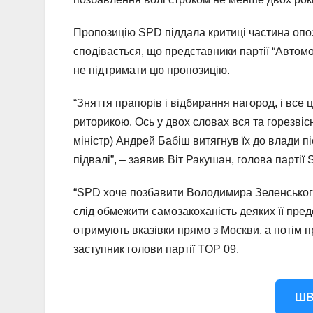
Пропозицію SPD піддала критиці частина опоз
сподівається, що представники партії “Автомо
не підтримати цю пропозицію.
“Зняття прапорів і відбирання нагород, і вс
риторикою. Ось у двох словах вся та горезвіс
міністр) Андрей Бабіш витягнув їх до влади 
підвалі”, – заявив Віт Ракушан, голова партії
“SPD хоче позбавити Володимира Зеленського
слід обмежити самозакоханість деяких її предс
отримують вказівки прямо з Москви, а потім 
заступник голови партії TOP 09.
ШВ