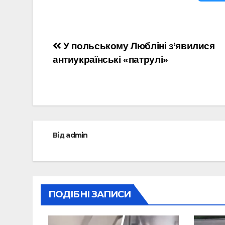
Навігація
У польському Любліні з’явилися
антиукраїнські «патрулі»
записів
Від
admin
ПОДІБНІ ЗАПИСИ