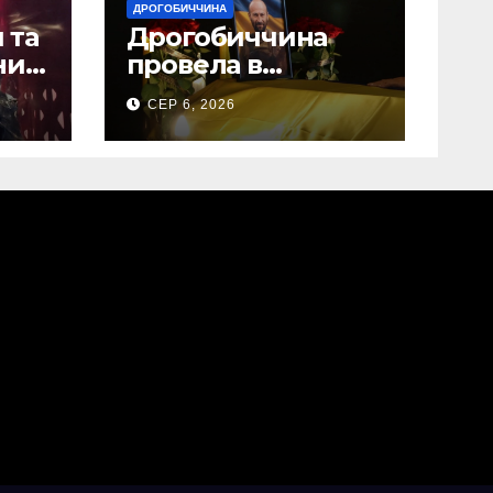
ДРОГОБИЧЧИНА
 та
Дрогобиччина
них
провела в
на
останню земну
СЕР 6, 2026
дорогу свого
Захисника – Олега
Торського