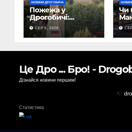
НОВИНИ ДРОГОБИЧА
НОВИН
Пожежа у
Чи 
Дрогобичі:
Мак
Повідомляють що
Дро
СЕР 6, 2026
СЕР
горіло 5 гаражів
(Відео)
Це Дро ... Бро! - Drog
Дізнайся новини першим!
📭
dr
Статистика