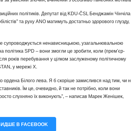
иційних політиків. Депутат від KDU-ČSL Бенджамін Чінчіла
білістів” та руху ANO матимуть достатньо здорового глузду,
е це супроводжується ненависницькою, узагальнювальною
на політика SPD – вони змогли це зробити, коли (прем’єр-
після років перебування у цілком заслуженому політичному
 STAN, у мережі X.
 ордена Білого лева. Я б скоріше замислився над тим, чи 
тавників. Їм це, очевидно, й так не потрібно, коли вони
просто слухняно їх виконують”, – написав Марек Женішек,
ИДШЕ В FACEBOOK