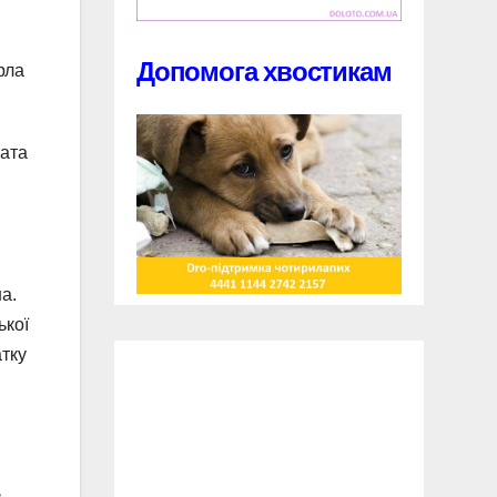
Допомога хвостикам
рла
лата
а.
ької
атку
.