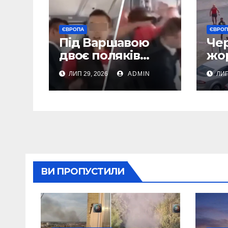
ЄВРОПА
ЄВРО
Під Варшавою
Че
двоє поляків
жо
поплатилися за
по
ЛИП 29, 2026
ADMIN
ЛИП
нападки на
укр
українця –
Пол
пасажири
за
викинули їх із
(Ві
поїзда (Відео)
ВИ ПРОПУСТИЛИ