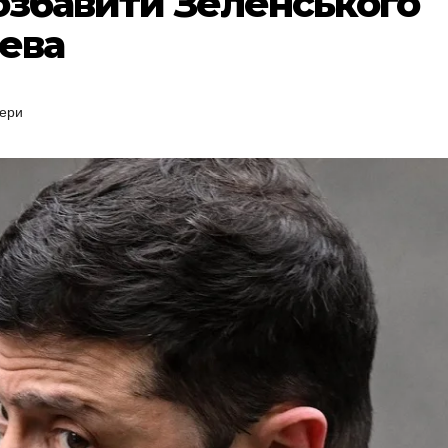
позбавити Зеленського
лева
ери