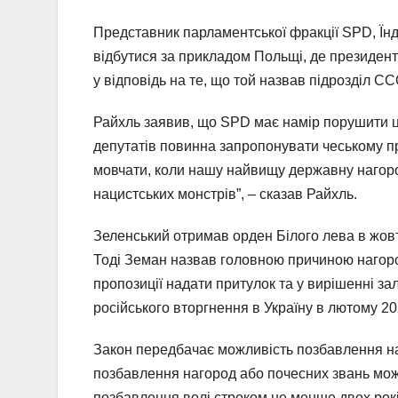
Представник парламентської фракції SPD, Їнд
відбутися за прикладом Польщі, де президен
у відповідь на те, що той назвав підрозділ С
Райхль заявив, що SPD має намір порушити це
депутатів повинна запропонувати чеському п
мовчати, коли нашу найвищу державну нагоро
нацистських монстрів”, – сказав Райхль.
Зеленський отримав орден Білого лева в жовт
Тоді Земан назвав головною причиною нагород
пропозиції надати притулок та у вирішенні з
російського вторгнення в Україну в лютому 20
Закон передбачає можливість позбавлення наг
позбавлення нагород або почесних звань мож
позбавлення волі строком не менше двох рокі