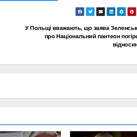
У Польщі вважають, що заява Зеленсь
про Національний пантеон погі
відноси