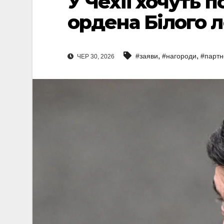
У Чехії хочуть 
ордена Білого 
,
,
#заяви
#нагороди
#партн
ЧЕР 30, 2026