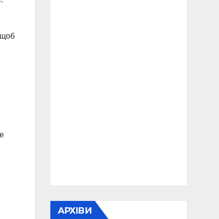
 щоб
не
АРХІВИ