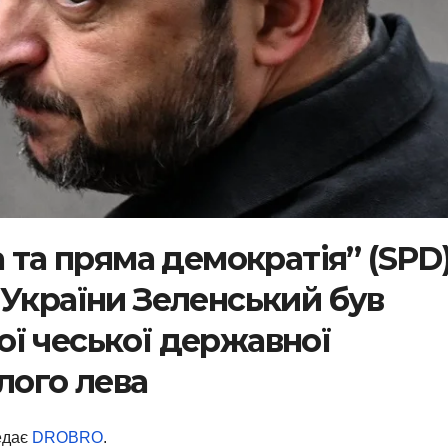
а та пряма демократія” (SPD
 України Зеленський був
ї чеської державної
лого лева
едає
DROBRO
.