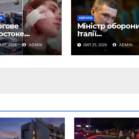
ПА
ЄВРОПА
ргове
Міністр оборон
рстоке
Італії
биття
запропонував
 27, 2026
ADMIN
ЛИП 25, 2026
ADMIN
аїнців у
Федорову стат
ьші: перші
його радником
тримання
део, Фото)