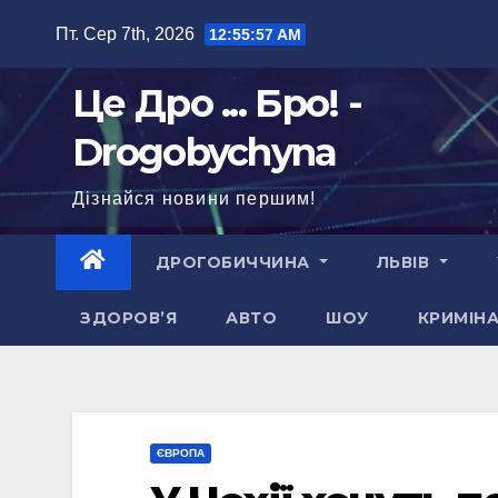
Перейти
Пт. Сер 7th, 2026
12:55:58 AM
до
вмісту
Це Дро ... Бро! -
Drogobychyna
Дізнайся новини першим!
ДРОГОБИЧЧИНА
ЛЬВІВ
ЗДОРОВ’Я
АВТО
ШОУ
КРИМІН
ЄВРОПА