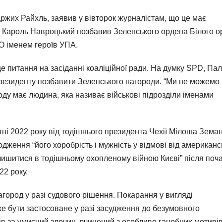
ржих Райхль, заявив у вівторок журналістам, що це має
т Кароль Навроцький позбавив Зеленського ордена Білого о
СО іменем героїв УПА.
 питання на засіданні коаліційної ради. На думку SPD, Па
резиденту позбавити Зеленського нагороди. “Ми не можемо
ду має людина, яка називає військові підрозділи іменами
ні 2022 року від тодішнього президента Чехії Мілоша Земан
ження “його хоробрість і мужність у відмові від американс
алишитися в тодішньому охопленому війною Києві” після поч
22 року.
ород у разі судового рішення. Покарання у вигляді
е бути застосоване у разі засудження до безумовного
в за умисний злочин, вчинений з особливо ганебних мотивів