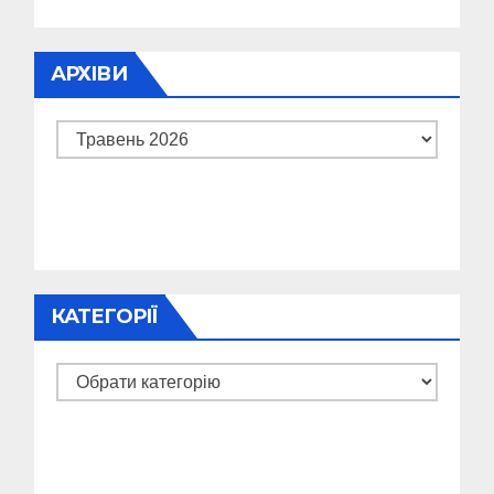
АРХІВИ
Архіви
КАТЕГОРІЇ
Категорії