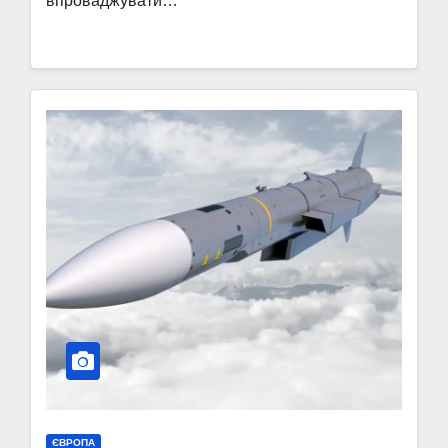
впроваджувати…
ЄВРОПА