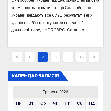
Сил оборони України змушує окупаційні війська
терміново змінювати позиції Сили оборони
України завдають все більш результативних
ударів по об’єктах окупантів середньої
дальності, передає DROBRO. Останнім…
Пагінація
1
2
3
…
18
записів
КАЛЕНДАР ЗАПИСІВ
Травень 2026
Пн
Вт
Ср
Чт
Пт
Сб
Нд