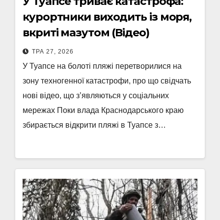
У Туапсе триває катастрофа:
курортники виходить із моря,
вкриті мазутом (Відео)
ТРА 27, 2026
У Туапсе на болоті пляжі перетворилися на
зону техногенної катастрофи, про що свідчать
нові відео, що з’являються у соціальних
мережах Поки влада Краснодарського краю
збирається відкрити пляжі в Туапсе з…