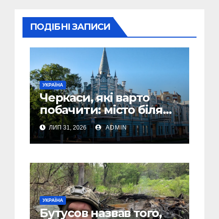
ПОДІБНІ ЗАПИСИ
УКРАЇНА
Черкаси, які варто
побачити: місто біля
Дніпра, зелені парки
ЛИП 31, 2026
ADMIN
та місця з особливою
атмосферою
УКРАЇНА
Бутусов назвав того,