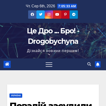
Перейти
Чт. Сер 6th, 2026
7:05:33 AM
до
вмісту
Це Дро ... Бро! -
Drogobychyna
Дізнайся новини першим!
УКРАЇНА
Повалій засудили