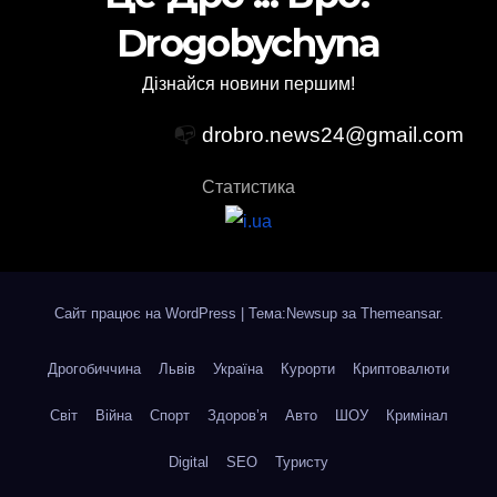
Drogobychyna
Дізнайся новини першим!
📭
drobro.news24@gmail.com
Статистика
Сайт працює на WordPress
|
Тема:Newsup за
Themeansar
.
Дрогобиччина
Львів
Україна
Курорти
Криптовалюти
Світ
Війна
Спорт
Здоров’я
Авто
ШОУ
Кримінал
Digital
SEO
Туристу