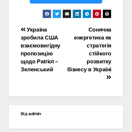
Навігація
Україна
Сонячна
зробила США
енергетика як
записів
взаємовигідну
стратегія
пропозицію
стійкого
щодо Patriot –
розвитку
Зеленський
бізнесу в Україні
Від
admin