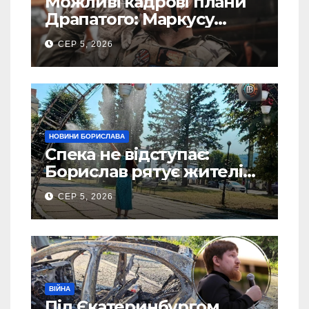
Можливі кадрові плани
Драпатого: Маркусу
пророкують важливу
СЕР 5, 2026
посаду у ЗСУ
НОВИНИ БОРИСЛАВА
Спека не відступає:
Борислав рятує жителів
від рекордної спеки
СЕР 5, 2026
(Фото)
ВІЙНА
Під Єкатеринбургом