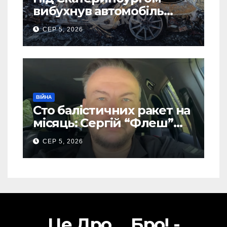
вибухнув автомобіль
голови компанії-
СЕР 5, 2026
виробника дронів “Упир”
– перші подробиці
ВІЙНА
Сто балістичних ракет на
місяць: Сергій “Флеш”
закликав українців
СЕР 5, 2026
готуватися до гіршого
Це Дро ... Бро! -