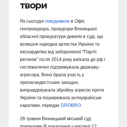
твори
Як сьогодні
повідомили
в Офіс
генпрокурора, прокурори Вінницької
обласної прокуратури довели в суді, що
колишня народна артистка України та
екснардепка від забороненої “Партії
регіонів” після 2014 року виїхала до рф і
систематично підтримувала державу-
агресора. Вона брала участь у
пропагандистських заходах,
виправдовувала збройну агресію проти
України та поширювала антиукраїнські
наративи, передає
DROBRO
.
28 травня Вінницький міський суд
призначив їй покарання у вигляді 12