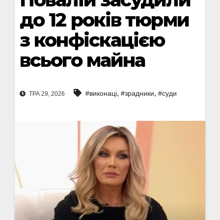
до 12 років тюрми
з конфіскацією
всього майна
,
,
#виконаці
#зрадники
#суди
ТРА 29, 2026