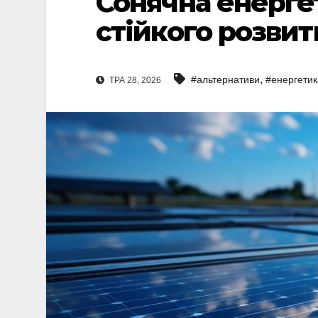
Сонячна енергет
стійкого розвитк
,
#альтернативи
#енергетик
ТРА 28, 2026