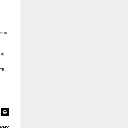
менш
тю,
тв.
о
ьких