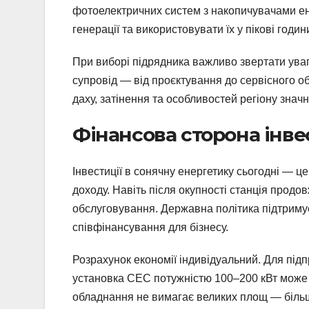
фотоелектричних систем з накопичувачами енер
генерації та використовувати їх у пікові год
При виборі підрядника важливо звертати увагу
супровід — від проєктування до сервісного о
даху, затінення та особливостей регіону знач
Фінансова сторона інве
Інвестиції в сонячну енергетику сьогодні — ц
доходу. Навіть після окупності станція прод
обслуговування. Державна політика підтриму
співфінансування для бізнесу.
Розрахунок економії індивідуальний. Для під
установка СЕС потужністю 100–200 кВт може
обладнання не вимагає великих площ — більш