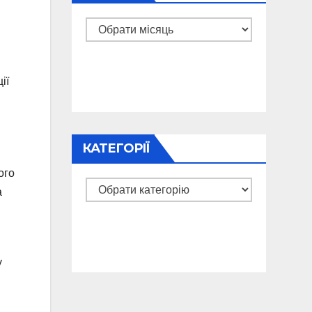
Архіви
й
ії
КАТЕГОРІЇ
ого
Категорії
а
у