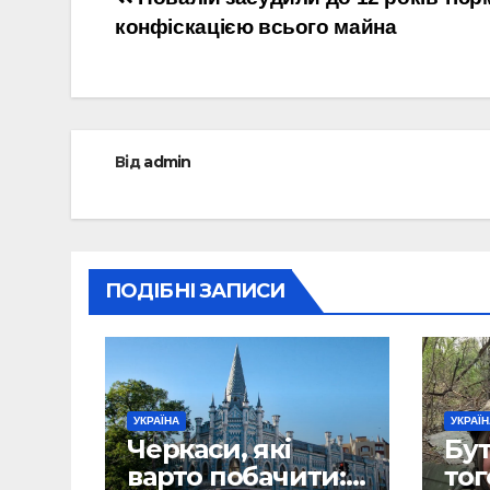
Навігація
конфіскацією всього майна
записів
Від
admin
ПОДІБНІ ЗАПИСИ
УКРАЇНА
УКРАЇ
Черкаси, які
Бут
варто побачити:
тог