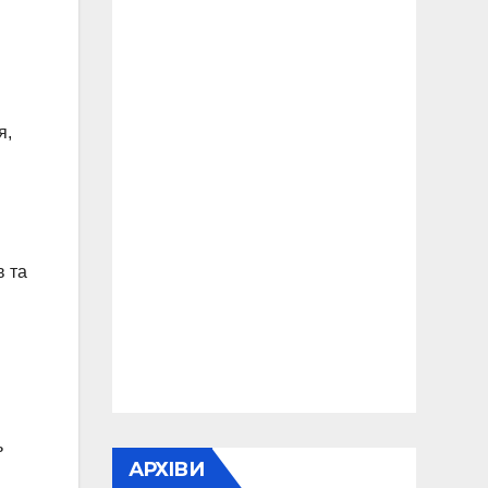
я,
в та
ь
АРХІВИ