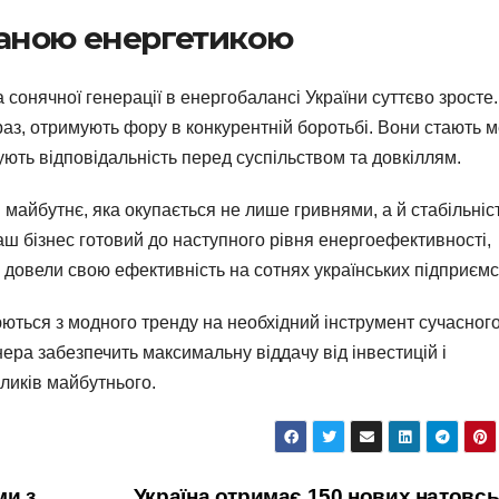
ваною енергетикою
 сонячної генерації в енергобалансі України суттєво зросте.
аз, отримують фору в конкурентній боротьбі. Вони стають 
ують відповідальність перед суспільством та довкіллям.
 майбутнє, яка окупається не лише гривнями, а й стабільніс
аш бізнес готовий до наступного рівня енергоефективності,
е довели свою ефективність на сотнях українських підприємс
ються з модного тренду на необхідний інструмент сучасног
нера забезпечить максимальну віддачу від інвестицій і
ликів майбутнього.
ми з
Україна отримає 150 нових натовс