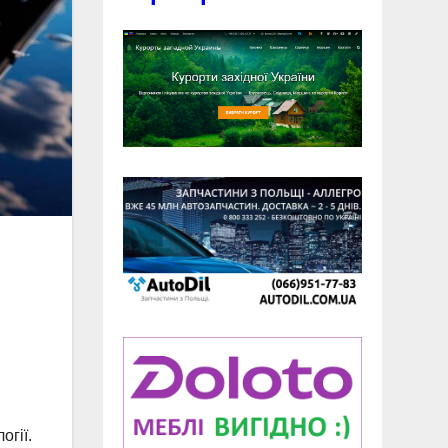
огії.