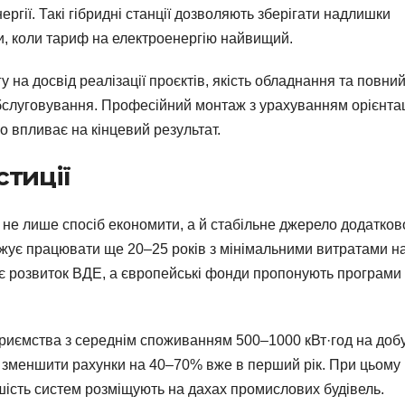
гії. Такі гібридні станції дозволяють зберігати надлишки
ини, коли тариф на електроенергію найвищий.
 на досвід реалізації проєктів, якість обладнання та повни
бслуговування. Професійний монтаж з урахуванням орієнтац
но впливає на кінцевий результат.
стиції
е не лише спосіб економити, а й стабільне джерело додатков
овжує працювати ще 20–25 років з мінімальними витратами н
є розвиток ВДЕ, а європейські фонди пропонують програми
приємства з середнім споживанням 500–1000 кВт·год на доб
 зменшити рахунки на 40–70% вже в перший рік. При цьому
ість систем розміщують на дахах промислових будівель.