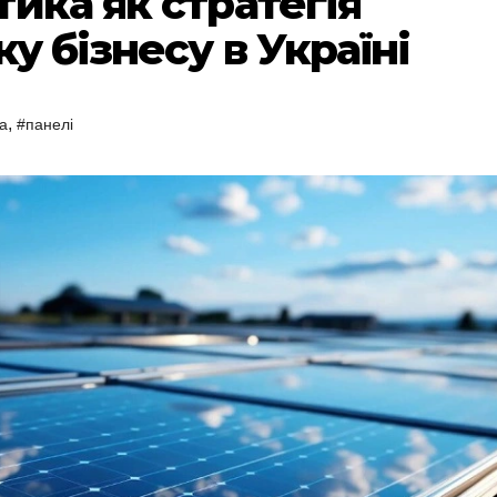
ика як стратегія
у бізнесу в Україні
,
а
#панелі