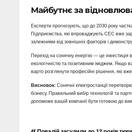
Майбутнє за відновлю
Експерти прогнозують, що до 2030 року частка
Підприємства, які впроваджують СЕС вже зар
залежними від зовнішніх факторів і демонстр
Перехід на сонячну енергію — це інвестиція в
екологічністю та позитивним іміджем. Якщо в
варто розглянути професійні рішення, які вж
Висновок:
Сонячні електростанції перетворю
бізнесу. Правильний вибір технологій та парт
допоможе вашій компанії бути готовою до вик
Повалій засудили до 12 років тюр