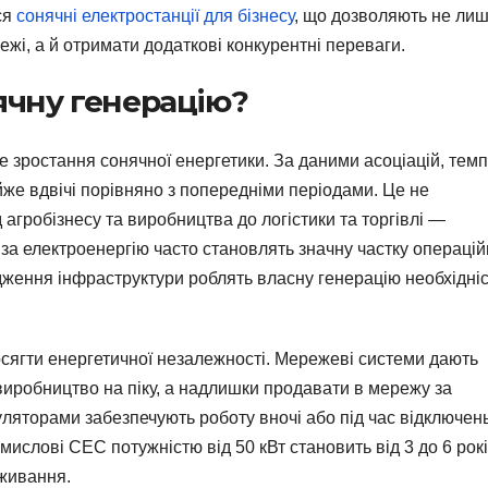
ся
сонячні електростанції для бізнесу
, що дозволяють не ли
жі, а й отримати додаткові конкурентні переваги.
ячну генерацію?
е зростання сонячної енергетики. За даними асоціацій, тем
е вдвічі порівняно з попередніми періодами. Це не
 агробізнесу та виробництва до логістики та торгівлі —
за електроенергію часто становлять значну частку операці
дження інфраструктури роблять власну генерацію необхідні
осягти енергетичної незалежності. Мережеві системи дають
виробництво на піку, а надлишки продавати в мережу за
ляторами забезпечують роботу вночі або під час відключень
омислові СЕС потужністю від 50 кВт становить від 3 до 6 рок
живання.