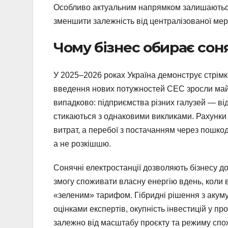
Особливо актуальним напрямком залишають
зменшити залежність від централізованої мере
Чому бізнес обирає сон
У 2025–2026 роках Україна демонструє стрімк
введення нових потужностей СЕС зросли майж
випадково: підприємства різних галузей — від
стикаються з однаковими викликами. Рахунки 
витрат, а перебої з постачанням через пошко
а не розкішшю.
Сонячні електростанції дозволяють бізнесу д
змогу споживати власну енергію вдень, коли 
«зеленим» тарифом. Гібридні рішення з акуму
оцінками експертів, окупність інвестицій у пр
залежно від масштабу проєкту та режиму спо