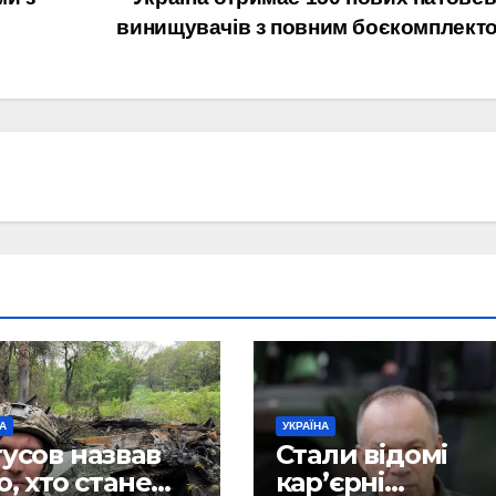
винищувачів з повним боєкомплект
НА
УКРАЇНА
усов назвав
Стали відомі
о, хто стане
кар’єрні