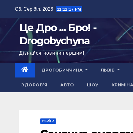
Перейти
Сб. Сер 8th, 2026
11:11:18 PM
до
вмісту
Це Дро ... Бро! -
Drogobychyna
Дізнайся новини першим!
ДРОГОБИЧЧИНА
ЛЬВІВ
ЗДОРОВ’Я
АВТО
ШОУ
КРИМІН
УКРАЇНА