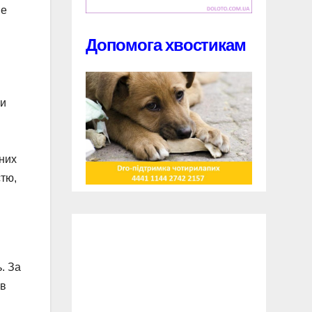
ше
Допомога хвостикам
пи
йних
стю,
. За
ів