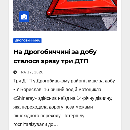
ДРОГОБИЧЧИНА
На Дрогобиччині за добу
сталося зразу три ДТП
ТРА 17, 2026
Три ДТП у Дрогобицькому районі лише за добу
▪️ У Бориславі 16-річний водій мотоцикла
«Shineray» здійснив наїзд на 14-річну дівчину,
яка переходила дорогу поза межами
пішохідного переходу. Потерпілу
госпіталізували до…