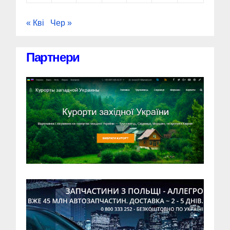
« Кві
Чер »
Партнери