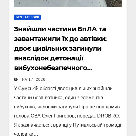
БЕЗ КАТЕГОРІЇ
Знайшли частини БпЛА та
завантажили їх до автівки:
двоє цивільних загинули
внаслідок детонації
вибухонебезпечного
предмета на Сумщині
ТРА 17, 2026
У Сумській області двоє цивільних знайшли
частини безпілотника, один з елементів
вибухнув, чоловіки загинули Про це повідомив
голова ОВА Олег Григоров, передає DROBRO.
Як зазначається, вранці у Путивльській громаді
чоловіки…