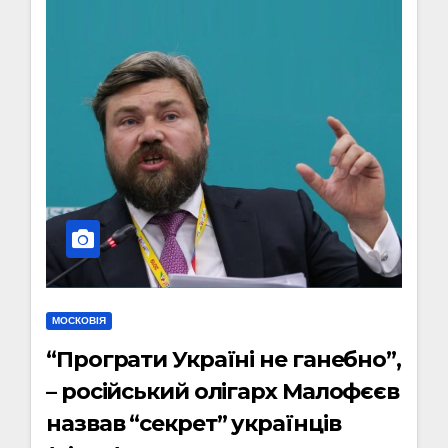
МОСКОВІЯ
“Програти Україні не ганебно”,
– російський олігарх Малофєєв
назвав “секрет” українців