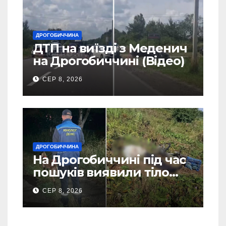
ДРОГОБИЧЧИНА
ДТП на виїзді з Меденич
на Дрогобиччині (Відео)
СЕР 8, 2026
ДРОГОБИЧЧИНА
На Дрогобиччині під час
пошуків виявили тіло
зниклого чоловіка (Фото)
СЕР 8, 2026