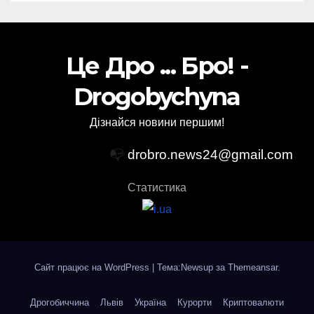
Це Дро ... Бро! -
Drogobychyna
Дізнайся новини першим!
📭
drobro.news24@gmail.com
Статистика
Сайт працює на WordPress
|
Тема:Newsup за
Themeansar
.
Дрогобиччина
Львів
Україна
Курорти
Криптовалюти