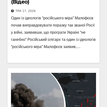
(Відео)
ТРА 17, 2026
Один із ідеологів “російського міра” Малофєєв
почав виправдовувати поразку так званої Росії
у війні, заявивши, що програти Україні “не
ганебно” Російський олігарх та один із ідеологів
“російського міра” Малофєєв заявив,…