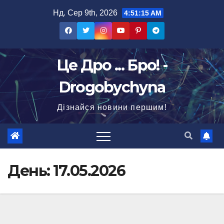
Перейти
Нд. Сер 9th, 2026
4:51:17 AM
до
вмісту
Це Дро ... Бро! -
Drogobychyna
Дізнайся новини першим!
День:
17.05.2026