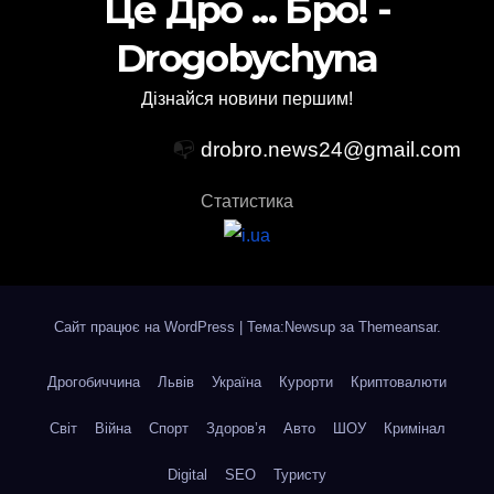
Це Дро ... Бро! -
Drogobychyna
Дізнайся новини першим!
📭
drobro.news24@gmail.com
Статистика
Сайт працює на WordPress
|
Тема:Newsup за
Themeansar
.
Дрогобиччина
Львів
Україна
Курорти
Криптовалюти
Світ
Війна
Спорт
Здоров’я
Авто
ШОУ
Кримінал
Digital
SEO
Туристу