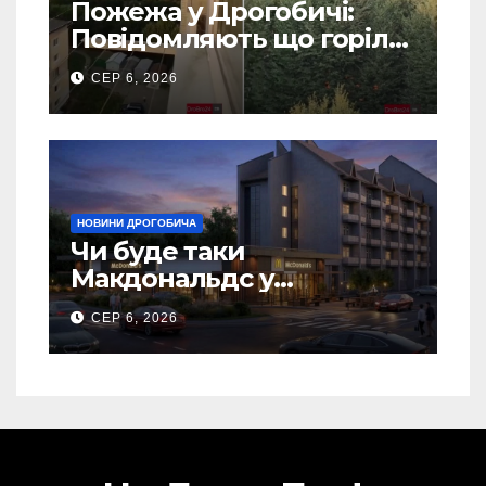
Пожежа у Дрогобичі:
Повідомляють що горіло
5 гаражів (Відео)
СЕР 6, 2026
НОВИНИ ДРОГОБИЧА
Чи буде таки
Макдональдс у
Дрогобичі? (Фото)
СЕР 6, 2026