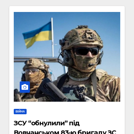
ВІЙНА
ЗСУ “обнулили” під
Вовчанськом 83-ю бригаду ЗС