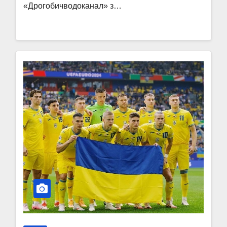
«Дрогобичводоканал» з…