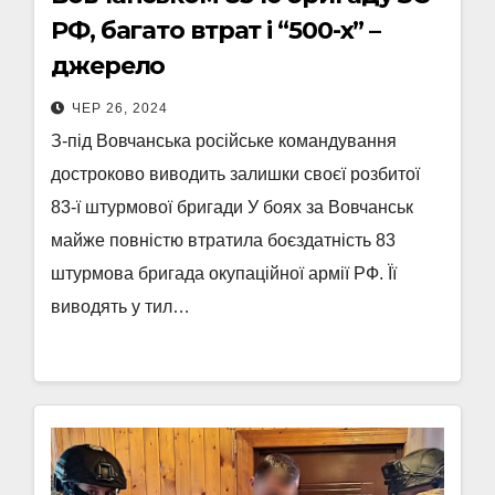
РФ, багато втрат і “500-х” –
джерело
ЧЕР 26, 2024
З-під Вовчанська російське командування
достроково виводить залишки своєї розбитої
83-ї штурмової бригади У боях за Вовчанськ
майже повністю втратила боєздатність 83
штурмова бригада окупаційної армії РФ. Її
виводять у тил…