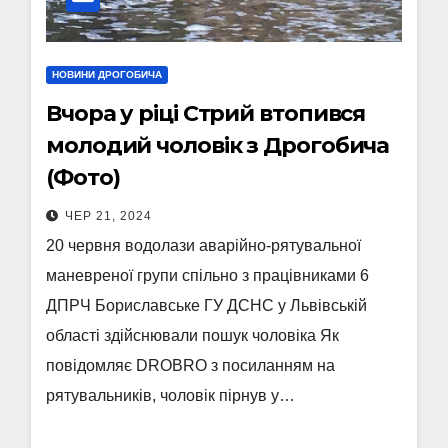
НОВИНИ ДРОГОБИЧА
Вчора у ріці Стрий втопився
молодий чоловік з Дрогобича
(Фото)
ЧЕР 21, 2024
20 червня водолази аварійно-рятувальної
маневреної групи спільно з працівниками 6
ДПРЧ Бориславське ГУ ДСНС у Львівській
області здійснювали пошук чоловіка Як
повідомляє DROBRO з посиланням на
рятувальників, чоловік пірнув у…