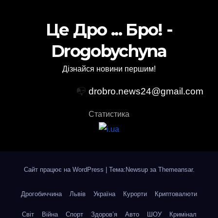
Це Дро ... Бро! -
Drogobychyna
Дізнайся новини першим!
📭
drobro.news24@gmail.com
Статистика
Сайт працює на WordPress
|
Тема:Newsup за
Themeansar
.
Дрогобиччина
Львів
Україна
Курорти
Криптовалюти
Світ
Війна
Спорт
Здоров’я
Авто
ШОУ
Кримінал