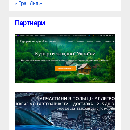
« Тра
Лип »
Партнери