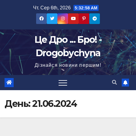
Перейти
Чт. Сер 6th, 2026
5:32:59 AM
до
вмісту
Це Дро ... Бро! -
Drogobychyna
Дізнайся новини першим!
День:
21.06.2024