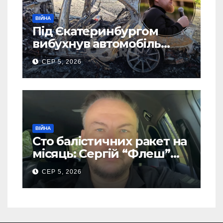
ВІЙНА
Під Єкатеринбургом
вибухнув автомобіль
голови компанії-
СЕР 5, 2026
виробника дронів “Упир”
– перші подробиці
ВІЙНА
Сто балістичних ракет на
місяць: Сергій “Флеш”
закликав українців
СЕР 5, 2026
готуватися до гіршого