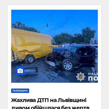
ЛЬВІВЩИНА
Жахлива ДТП на Львівщині
дивом обійшлася без жертв