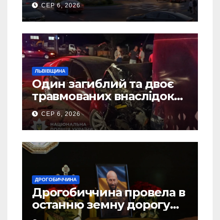
СЕР 6, 2026
ЛЬВІВЩИНА
Один загиблий та двоє
травмованих внаслідок
ДТП на Самбірщині
СЕР 6, 2026
ДРОГОБИЧЧИНА
Дрогобиччина провела в
останню земну дорогу
свого Захисника – Олега