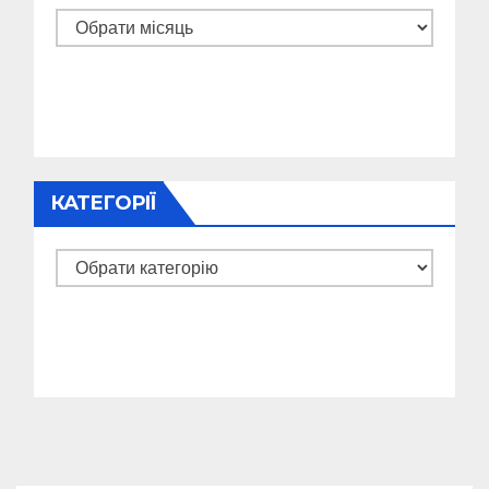
Архіви
КАТЕГОРІЇ
Категорії