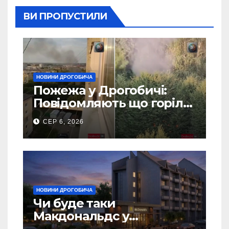
ВИ ПРОПУСТИЛИ
НОВИНИ ДРОГОБИЧА
Пожежа у Дрогобичі:
Повідомляють що горіло
5 гаражів (Відео)
СЕР 6, 2026
НОВИНИ ДРОГОБИЧА
Чи буде таки
Макдональдс у
Дрогобичі? (Фото)