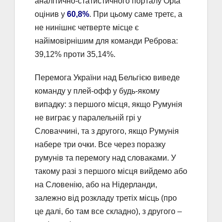
аналітично-статистичного порталу Opta
оцінив у
60,8%
. При цьому саме третє, а
не нинішнє четверте місце є
найімовірнішим для команди Реброва:
39,12% проти 35,14%.
Перемога України над Бельгією виведе
команду у плей-офф у будь-якому
випадку: з першого місця, якщо Румунія
не виграє у паралельній грі у
Словаччині, та з другого, якщо Румунія
набере три очки. Все через поразку
румунів та перемогу над словаками. У
такому разі з першого місця вийдемо або
на Словенію, або на Нідерланди,
залежно від розкладу третіх місць (про
це далі, бо там все складно), з другого –