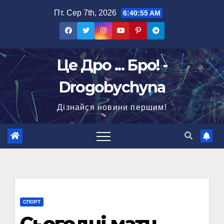
Перейти
Пт. Сер 7th, 2026
6:40:56 AM
до
вмісту
Це Дро ... Бро! -
Drogobychyna
Дізнайся новини першим!
СПОРТ
Сьогодні матч