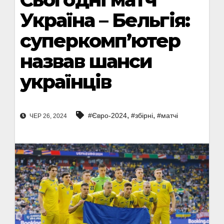
Україна – Бельгія:
суперкомп’ютер
назвав шанси
українців
,
,
#Євро-2024
#збірні
#матчі
ЧЕР 26, 2024