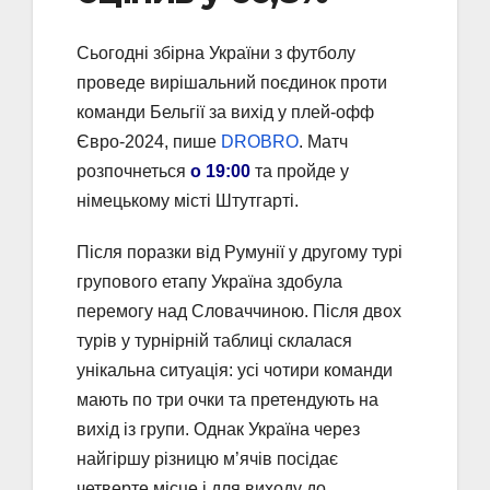
Сьогодні збірна України з футболу
проведе вирішальний поєдинок проти
команди Бельгії за вихід у плей-офф
Євро-2024, пише
DROBRO
. Матч
розпочнеться
о 19:00
та пройде у
німецькому місті Штутгарті.
Після поразки від Румунії у другому турі
групового етапу Україна здобула
перемогу над Словаччиною. Після двох
турів у турнірній таблиці склалася
унікальна ситуація: усі чотири команди
мають по три очки та претендують на
вихід із групи. Однак Україна через
найгіршу різницю м’ячів посідає
четверте місце і для виходу до