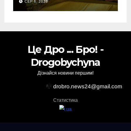
СЕР 6, 2026
Торського
Це Дро ... Бро! -
Drogobychyna
Дізнайся новини першим!
📭
drobro.news24@gmail.com
Статистика