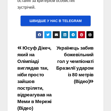
останні за критерієм особистих
зустрічей.
ШВИДШЕ У НАС В ТELEGRAM
Навігація
Юсуф Дікеч,
Українець забив
який на
божевільний
записів
Олімпіаді
гол у чемпіонаті
виглядав так,
Бразилії ударом
ніби просто
із 80 метрів
зайшов
(Відео)
постріляти,
відреагував на
Меми в Мережі
(Відео)