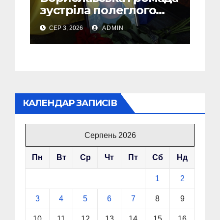
зустріла полеглого
Захисника Андрія
СЕР 3, 2026
ADMIN
Шемеляка
КАЛЕНДАР ЗАПИСІВ
Серпень 2026
Пн
Вт
Ср
Чт
Пт
Сб
Нд
1
2
3
4
5
6
7
8
9
10
11
12
13
14
15
16