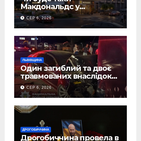
Макдональдс у
Дрогобичі? (Фото)
СЕР 6, 2026
ЛЬВІВЩИНА
Один загиблий та двоє
травмованих внаслідок
ДТП на Самбірщині
СЕР 6, 2026
ДРОГОБИЧЧИНА
Дрогобиччина провела в