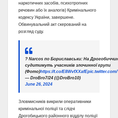
наркотичних засобів, психотропних
речовин або їх аналогів) Кримінального
кодексу України, завершене.
Обвинувальний акт скерований на
розгляд суду.
? Narcos по Бориславськи: На Дрогобиччин
судитимуть учасників злочинної групи
(Фото)
https://t.co/E8WvfXXafE
pic.twitter.co
— DroBro7/24 (@DroBro10)
June 26, 2024
Зловмисників викрили оперативники
кримінальної поліції та слідчі
Дрогобицького районного відділу поліції