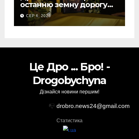
останню земну дорогу
свого Захисника – Олега
СЕР 6, 2026
Торського
Це Дро ... Бро! -
Drogobychyna
Дізнайся новини першим!
📭
drobro.news24@gmail.com
Статистика