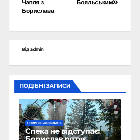
Чапля з
Бояльським
Борислава
Від
admin
ПОДІБНІ ЗАПИСИ
НОВИНИ БОРИСЛАВА
Спека не відступає:
Борислав рятує