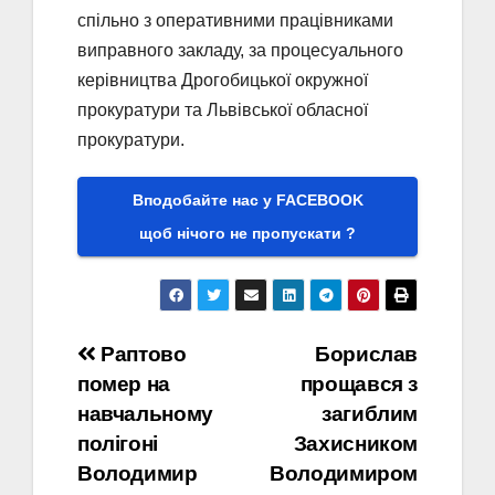
спільно з оперативними працівниками
виправного закладу, за процесуального
керівництва Дрогобицької окружної
прокуратури та Львівської обласної
прокуратури.
Вподобайте нас у FACEBOOK
щоб нічого не пропускати ?
Навігація
Раптово
Борислав
помер на
прощався з
записів
навчальному
загиблим
полігоні
Захисником
Володимир
Володимиром