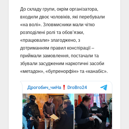
До складу групи, окрім організатора,
входили двоє чоловіків, які перебували
«на волі». Зловмисники мали чітко
розподілені ролі та обов’язки,
«працювали» злагоджено, з
дотриманням правил конспірації –
приймали замовлення, постачали та
збували засудженим наркотичні засоби
«метадон», «бупренорфін» та «канабіс».