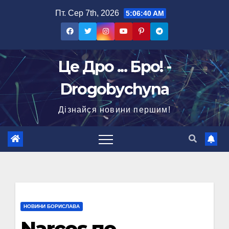
Перейти
Пт. Сер 7th, 2026
5:06:41 AM
до
вмісту
Це Дро ... Бро! -
Drogobychyna
Дізнайся новини першим!
НОВИНИ БОРИСЛАВА
Narcos по