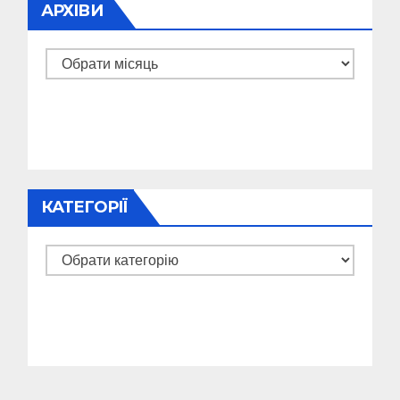
АРХІВИ
Архіви
КАТЕГОРІЇ
Категорії