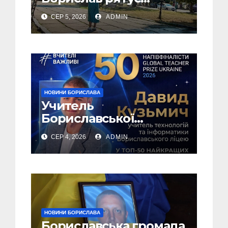
жителів від рекордної
СЕР 5, 2026
ADMIN
спеки (Фото)
НОВИНИ БОРИСЛАВА
Учитель
Бориславської
громади – у ТОП-50
СЕР 4, 2026
ADMIN
найкращих педагогів
України!
НОВИНИ БОРИСЛАВА
Бориславська громада