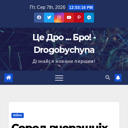
Перейти
Пт. Сер 7th, 2026
12:53:17 PM
до
вмісту
Це Дро ... Бро! -
Drogobychyna
Дізнайся новини першим!
ВІЙНА
Серед вчорашніх