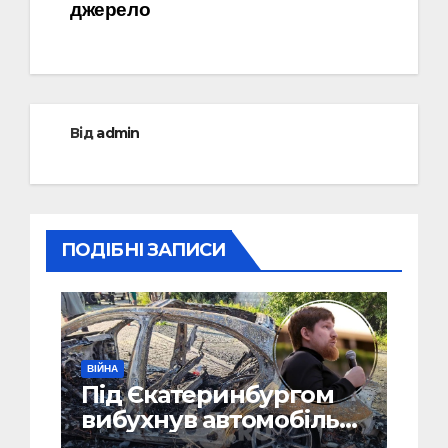
джерело
Від
admin
ПОДІБНІ ЗАПИСИ
ВІЙНА
Під Єкатеринбургом
вибухнув автомобіль
голови компанії-