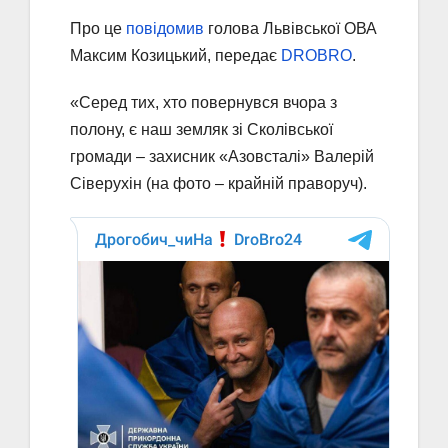
Про це
повідомив
голова Львівської ОВА
Максим Козицький, передає
DROBRO
.
«Серед тих, хто повернувся вчора з
полону, є наш земляк зі Сколівської
громади – захисник «Aзoвcтaлi» Валерій
Сіверухін (на фото – крайній праворуч).