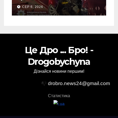
ДТП на Самбірщині
СЕР 6, 2026
Це Дро ... Бро! -
Drogobychyna
Дізнайся новини першим!
📭
drobro.news24@gmail.com
Статистика