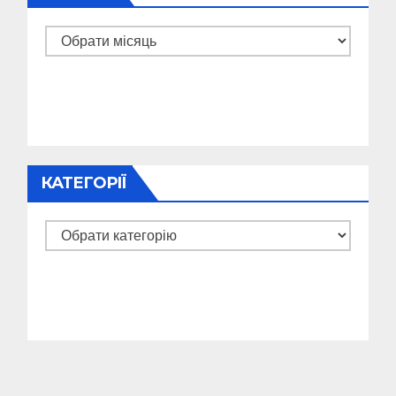
Архіви
КАТЕГОРІЇ
Категорії