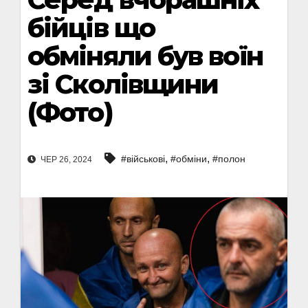
бійців що
обміняли був воїн
зі Сколівщини
(Фото)
,
,
#військові
#обміни
#полон
ЧЕР 26, 2024