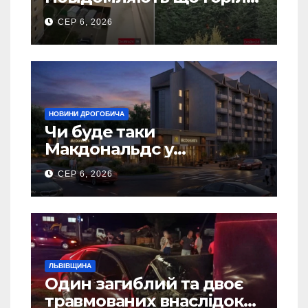
5 гаражів (Відео)
СЕР 6, 2026
НОВИНИ ДРОГОБИЧА
Чи буде таки
Макдональдс у
Дрогобичі? (Фото)
СЕР 6, 2026
ЛЬВІВЩИНА
Один загиблий та двоє
травмованих внаслідок