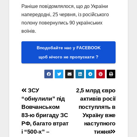
Раніше повідомлялося, що до України
напередодні, 25 червня, із російського
полону повернулись 90 українських
воїнів.
Вподобайте нас у FACEBOOK
щоб нічого не пропускати ?
Навігація
ЗСУ
2,5 млрд євро
“обнулили” під
активів росії
записів
Вовчанськом
поступлять в
83-ю бригаду ЗС
Україну вже
РФ, багато втрат
наступного
і “500-х” –
тижня