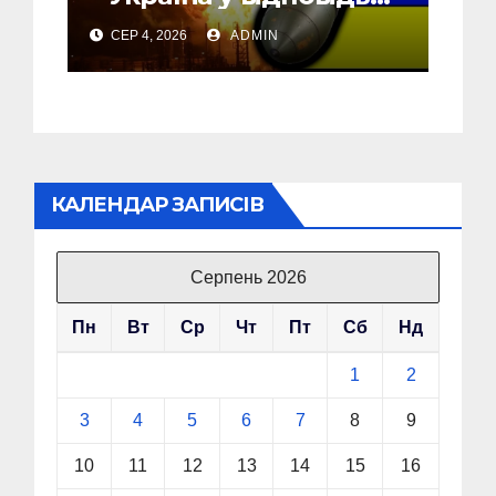
почала бомбити новий
СЕР 4, 2026
ADMIN
об’єкт на Росії
КАЛЕНДАР ЗАПИСІВ
Серпень 2026
Пн
Вт
Ср
Чт
Пт
Сб
Нд
1
2
3
4
5
6
7
8
9
10
11
12
13
14
15
16