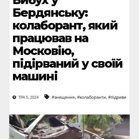
Бердянську:
колаборант, який
працював на
Московію,
підірваний у своїй
машині
,
,
#знищення
#колаборанти
#підриви
ТРА 5, 2024