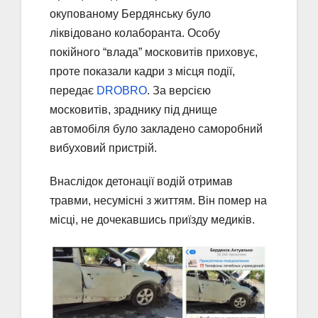
окупованому Бердянську було
ліквідовано колаборанта. Особу
покійного “влада” московитів приховує,
проте показали кадри з місця події,
передає
DROBRO
. За версією
московитів, зраднику під днище
автомобіля було закладено саморобний
вибуховий пристрій.
Внаслідок детонації водій отримав
травми, несумісні з життям. Він помер на
місці, не дочекавшись приїзду медиків.