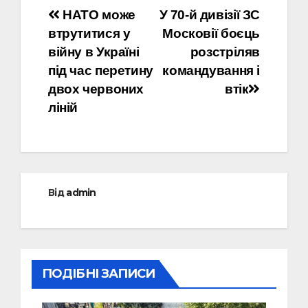
Навігація
НАТО може
У 70-й дивізії ЗС
втрутитися у
Московії боєць
записів
війну в Україні
розстріляв
під час перетину
командування і
двох червоних
втік
ліній
Від
admin
ПОДІБНІ ЗАПИСИ