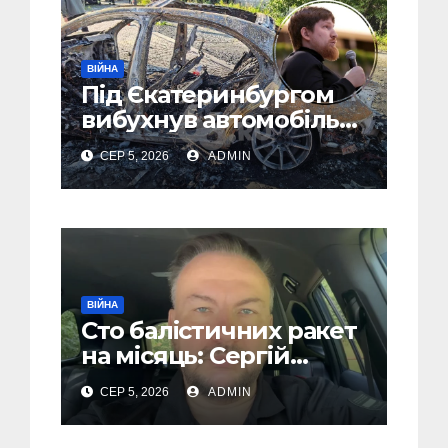
ВІЙНА
Під Єкатеринбургом
вибухнув автомобіль
голови компанії-
СЕР 5, 2026
ADMIN
виробника дронів
“Упир” – перші
подробиці
ВІЙНА
Сто балістичних ракет
на місяць: Сергій
“Флеш” закликав
СЕР 5, 2026
ADMIN
українців готуватися
до гіршого