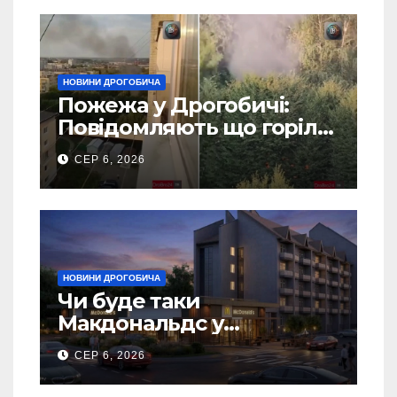
НОВИНИ ДРОГОБИЧА
Пожежа у Дрогобичі:
Повідомляють що горіло
5 гаражів (Відео)
СЕР 6, 2026
НОВИНИ ДРОГОБИЧА
Чи буде таки
Макдональдс у
Дрогобичі? (Фото)
СЕР 6, 2026