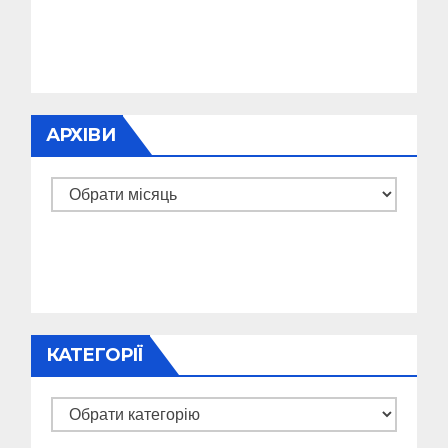
АРХІВИ
Архіви
КАТЕГОРІЇ
Категорії