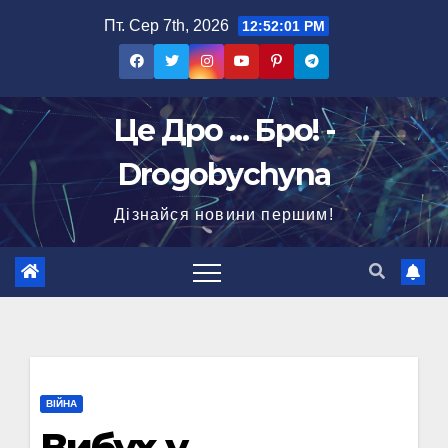
Перейти
Пт. Сер 7th, 2026
12:52:02 PM
до
вмісту
Це Дро ... Бро! -
Drogobychyna
Дізнайся новини першим!
ВІЙНА
Вибух у