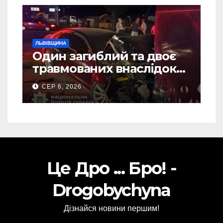
ЛЬВІВЩИНА
Один загиблий та двоє
травмованих внаслідок
ДТП на Самбірщині
СЕР 6, 2026
Це Дро ... Бро! -
Drogobychyna
Дізнайся новини першим!