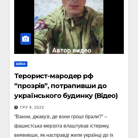
ВІЙНА
Терорист-мародер рф
“прозрів”, потрапивши до
українського будинку (Відео)
ГРУ 9, 2023
“Ванни, джакузі, де вони гроші брали?” –
фашистська мерзота влаштував істерику,
виявивши, як насправді жили українці до їх