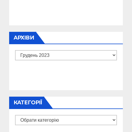
АРХІВИ
Архіви
КАТЕГОРІЇ
Категорії