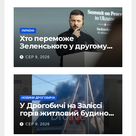
УКРАЇНА
Хто переможе
Зеленського у другому
турі виборів президента
СЕР 9, 2026
України – новий рейтинг
SOCIS
НОВИНИ ДРОГОБИЧА
У Дрогобичі на Заліссі
горів житловий будинок
(Відео)
СЕР 9, 2026