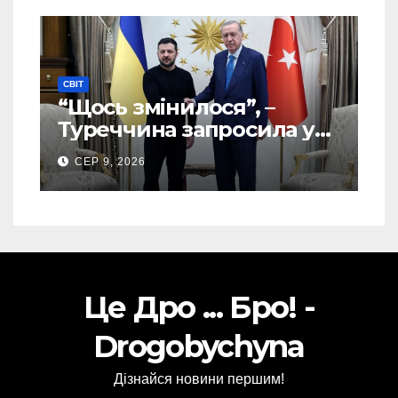
СВІТ
“Щось змінилося”, –
Туреччина запросила у
США дозвіл передати
СЕР 9, 2026
Україні ATACMS та M270
Це Дро ... Бро! -
Drogobychyna
Дізнайся новини першим!