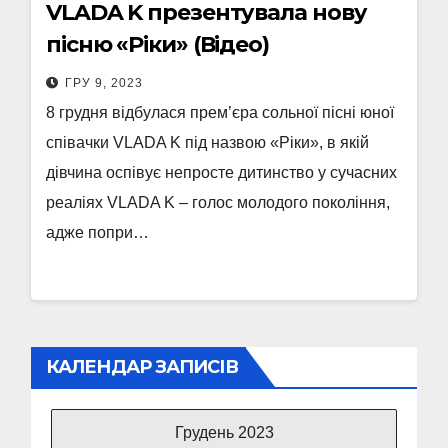
VLADA K презентувала нову
пісню «Ріки» (Відео)
ГРУ 9, 2023
8 грудня відбулася прем’єра сольної пісні юної
співачки VLADA K під назвою «Ріки», в якій
дівчина оспівує непросте дитинство у сучасних
реаліях VLADA K – голос молодого покоління,
адже попри…
КАЛЕНДАР ЗАПИСІВ
Грудень 2023