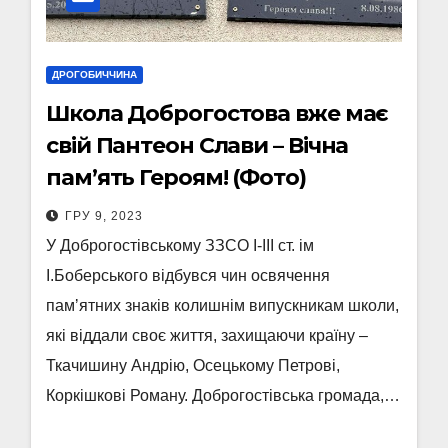
ДРОГОБИЧЧИНА
Школа Доброгостова вже має
свій Пантеон Слави – Вічна
пам’ять Героям! (Фото)
ГРУ 9, 2023
У Доброгостівському ЗЗСО І-ІІІ ст. ім
І.Боберського відбувся чин освячення
памʼятних знаків колишнім випускникам школи,
які віддали своє життя, захищаючи країну –
Ткачишину Андрію, Осецькому Петрові,
Коркішкові Роману. Доброгостівська громада,…