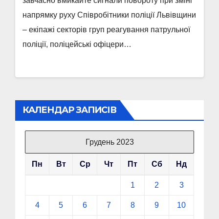
завчасно вмикайте сигнали повороту при зміні
напрямку руху Співробітники поліції Львівщини
– екіпажі секторів груп реагування патрульної
поліції, поліцейські офіцери…
КАЛЕНДАР ЗАПИСІВ
Грудень 2023
Пн
Вт
Ср
Чт
Пт
Сб
Нд
1
2
3
4
5
6
7
8
9
10