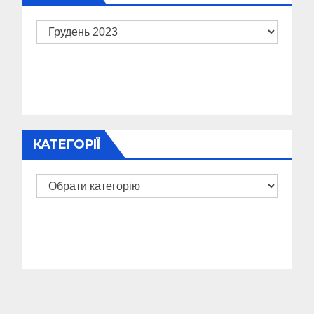
Архіви
КАТЕГОРІЇ
Категорії