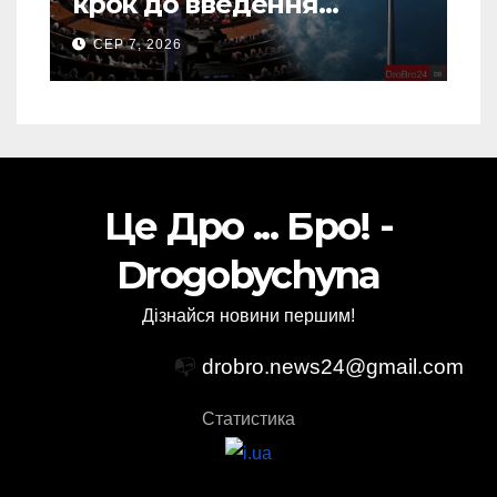
крок до введення
“пекельних санкцій”
СЕР 7, 2026
проти Росії
Це Дро ... Бро! -
Drogobychyna
Дізнайся новини першим!
📭
drobro.news24@gmail.com
Статистика