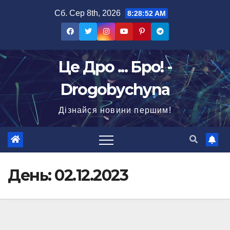
Перейти
Сб. Сер 8th, 2026
8:28:54 AM
до
вмісту
Це Дро ... Бро! -
Drogobychyna
Дізнайся новини першим!
День:
02.12.2023