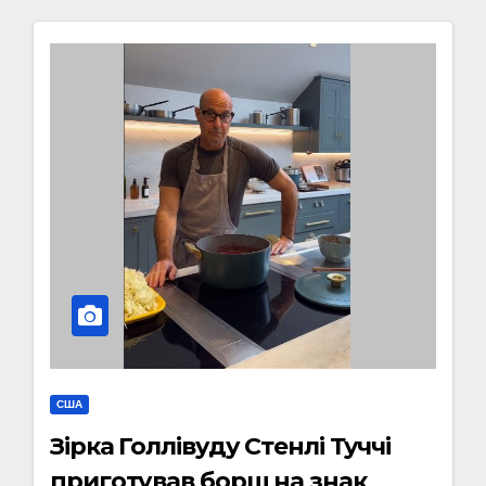
США
Зірка Голлівуду Стенлі Туччі
приготував борщ на знак