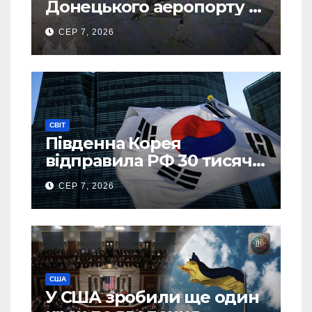
Донецького аеропорту та
спалив “Шахед” ще до
СЕР 7, 2026
запуску
СВІТ
Південна Корея
відправила РФ 30 тисяч
тонн авіапалива
СЕР 7, 2026
США
У США зробили ще один