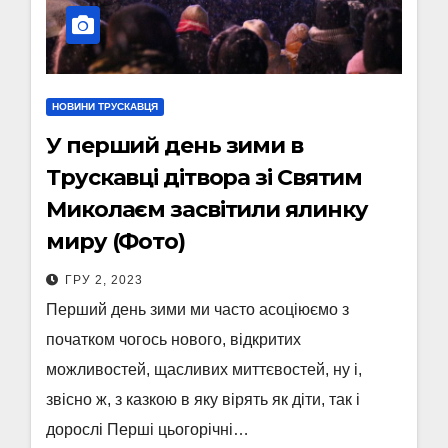
НОВИНИ ТРУСКАВЦЯ
У перший день зими в
Трускавці дітвора зі Святим
Миколаєм засвітили ялинку
миру (Фото)
ГРУ 2, 2023
Перший день зими ми часто асоціюємо з
початком чогось нового, відкритих
можливостей, щасливих миттєвостей, ну і,
звісно ж, з казкою в яку вірять як діти, так і
дорослі Перші цьогорічні…