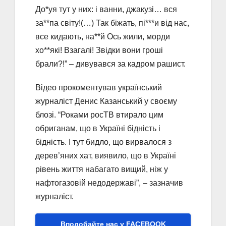
До*уя тут у них: і ванни, джакузі… вся
за**па світу!(…) Так біжать, пі***и від нас,
все кидають, на**й Ось жили, морди
хо**які! Взагалі! Звідки вони гроші
брали?!” – дивувався за кадром рашист.
Відео прокоментував український
журналіст Денис Казанський у своєму
блозі. “Роками росТВ втирало цим
обриганам, що в Україні бідність і
бідність. І тут бидло, що вирвалося з
дерев’яних хат, виявило, що в Україні
рівень життя набагато вищий, ніж у
нафтогазовій недодержаві”, – зазначив
журналіст.
Вподобайте нас у FACEBOOK