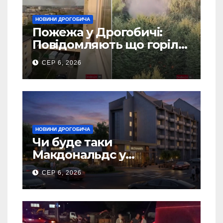
НОВИНИ ДРОГОБИЧА
Пожежа у Дрогобичі:
Повідомляють що горіло
5 гаражів (Відео)
СЕР 6, 2026
НОВИНИ ДРОГОБИЧА
Чи буде таки
Макдональдс у
Дрогобичі? (Фото)
СЕР 6, 2026