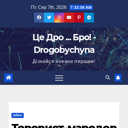
Перейти
Пт. Сер 7th, 2026
7:33:09 AM
до
вмісту
Це Дро ... Бро! -
Drogobychyna
Дізнайся новини першим!
ВІЙНА
Терорист-мародер