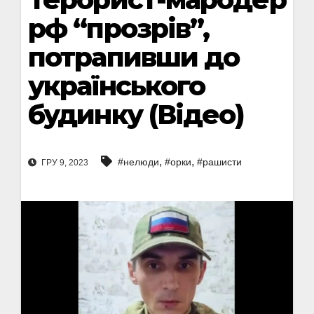
рф “прозрів”,
потрапивши до
українського
будинку (Відео)
,
,
#нелюди
#орки
#рашисти
ГРУ 9, 2023