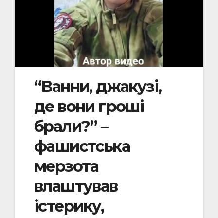
“Ванни, джакузі,
де вони гроші
брали?” –
фашистська
мерзота
влаштував
істерику,