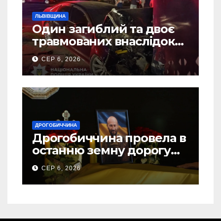
ЛЬВІВЩИНА
Один загиблий та двоє
травмованих внаслідок
ДТП на Самбірщині
СЕР 6, 2026
ДРОГОБИЧЧИНА
Дрогобиччина провела в
останню земну дорогу
свого Захисника – Олега
СЕР 6, 2026
Торського