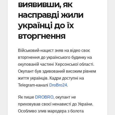
виявивши, як
насправді жили
українці до їх
вторгнення
Військовий-нацист зняв на відео своє
вторгнення до українського будинку на
окупованій частині Херсонської області.
Окупант був здивований високим рівнем
життя українців. Кадри доступні на
Telegram-каналі
DroBro24
.
Як пише
DROBRO
, окупант не
приховував своєї ненависті до України.
Особливо злив мародера з болота