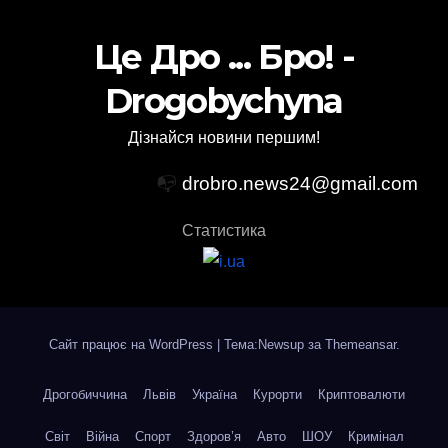
Це Дро ... Бро! -
Drogobychyna
Дізнайся новини першим!
📭
drobro.news24@gmail.com
Статистика
Сайт працює на WordPress
|
Тема:Newsup за
Themeansar
.
Дрогобиччина
Львів
Україна
Курорти
Криптовалюти
Світ
Війна
Спорт
Здоров’я
Авто
ШОУ
Кримінал