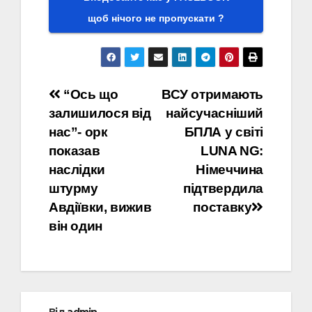
щоб нічого не пропускати ?
Навігація
“Ось що
ВСУ отримають
залишилося від
найсучасніший
записів
нас”- орк
БПЛА у світі
показав
LUNA NG:
наслідки
Німеччина
штурму
підтвердила
Авдіївки, вижив
поставку
він один
Від
admin