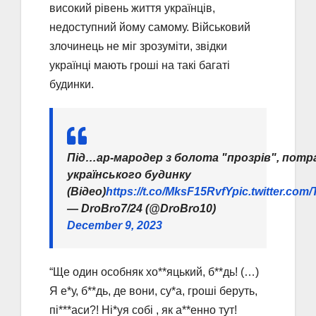
високий рівень життя українців,
недоступний йому самому. Військовий
злочинець не міг зрозуміти, звідки
українці мають гроші на такі багаті
будинки.
Під…ар-мародер з болота "прозрів", пот
українського будинку
(Відео)
https://t.co/MksF15RvfY
pic.twitter.co
— DroBro7/24 (@DroBro10)
December 9, 2023
“Ще один особняк хо**яцький, б**дь! (…)
Я е*у, б**дь, де вони, су*а, гроші беруть,
пі***аси?! Ні*уя собі , як а**енно тут!