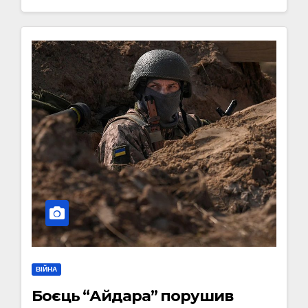
ВІЙНА
Боєць “Айдара” порушив