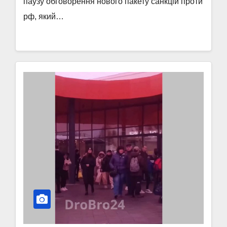
паузу обговорення нового пакету санкцій проти
рф, який…