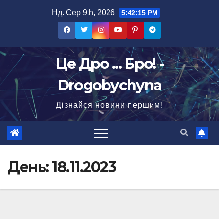
Перейти
Нд. Сер 9th, 2026
5:42:17 PM
до
вмісту
Це Дро ... Бро! -
Drogobychyna
Дізнайся новини першим!
День:
18.11.2023