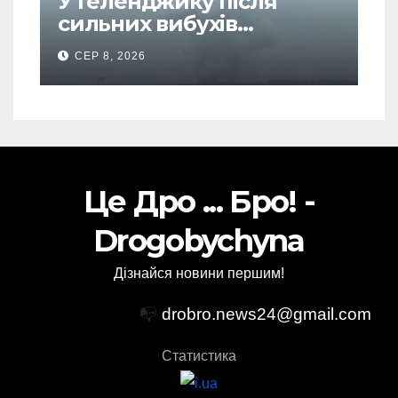
У Геленджику після
сильних вибухів
почалася масова
СЕР 8, 2026
евакуація
Це Дро ... Бро! -
Drogobychyna
Дізнайся новини першим!
📭
drobro.news24@gmail.com
Статистика