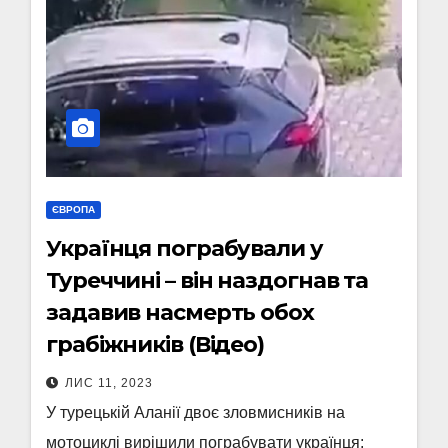
ЄВРОПА
Українця пограбували у
Туреччині – він наздогнав та
задавив насмерть обох
грабіжників (Відео)
ЛИС 11, 2023
У турецькій Аланії двоє зловмисників на
мотоциклі вирішили пограбувати українця: