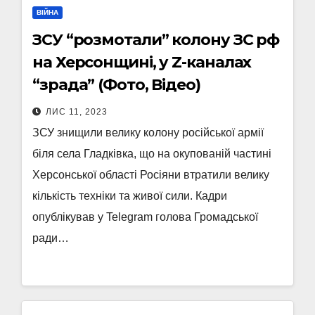
ВІЙНА
ЗСУ “розмотали” колону ЗС рф
на Херсонщині, у Z-каналах
“зрада” (Фото, Відео)
ЛИС 11, 2023
ЗСУ знищили велику колону російської армії
біля села Гладківка, що на окупованій частині
Херсонської області Росіяни втратили велику
кількість техніки та живої сили. Кадри
опублікував у Telegram голова Громадської
ради…