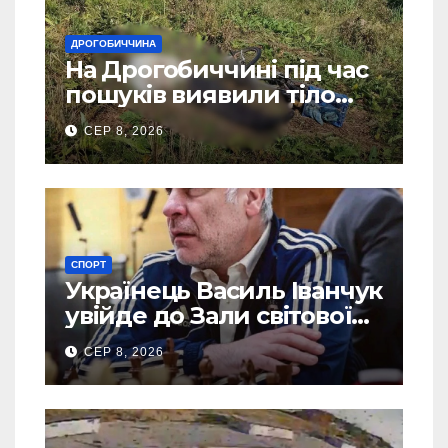
ДРОГОБИЧЧИНА
На Дрогобиччині під час
пошуків виявили тіло
зниклого чоловіка
СЕР 8, 2026
СПОРТ
Українець Василь Іванчук
увійде до Зали світової
шахової слави
СЕР 8, 2026