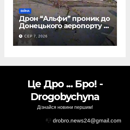
ВІЙНА
Дрон “Альфи” проник до
Донецького аеропорту та
спалив “Шахед” ще до
СЕР 7, 2026
запуску
Це Дро ... Бро! -
Drogobychyna
Дізнайся новини першим!
📭
drobro.news24@gmail.com