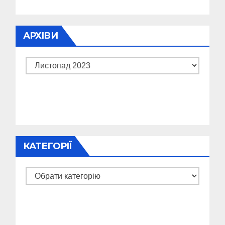
АРХІВИ
Архіви
КАТЕГОРІЇ
Категорії