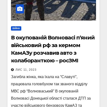
ВІЙНА
В окупованій Волновасі п’яний
військовий рф за кермом
КамАЗу розчавив авто з
колаборанткою – росЗМІ
ЛИС 11, 2023
Загибла жінка, яка їхала на “Славуті”,
працювала головбухом так званого відділу
МВС рф “Волноваський” В окупованій
Волновасі Донецької області сталася ДТП за
участю військового бензовозу КамАЗ та