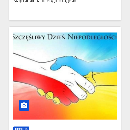
Мартиняк на псевдо «Тадей»…
ЄВРОПА