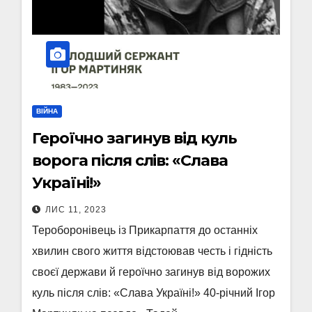
ВІЙНА
Героїчно загинув від куль
ворога після слів: «Слава
Україні!»
ЛИС 11, 2023
Тероборонівець із Прикарпаття до останніх
хвилин свого життя відстоював честь і гідність
своєї держави й героїчно загинув від ворожих
куль після слів: «Слава Україні!» 40-річний Ігор