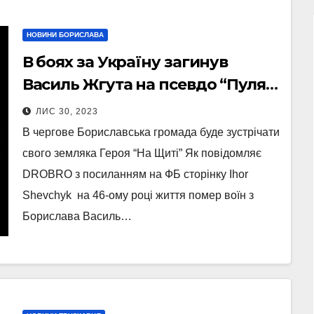
НОВИНИ БОРИСЛАВА
В боях за Україну загинув
Василь Жгута на псевдо “Пуля”
з Борислава
ЛИС 30, 2023
В чергове Бориславська громада буде зустрічати
свого земляка Героя “На Щиті” Як повідомляє
DROBRO з посиланням на ФБ сторінку Ihor
Shevchyk на 46-ому році життя помер воїн з
Борислава Василь…