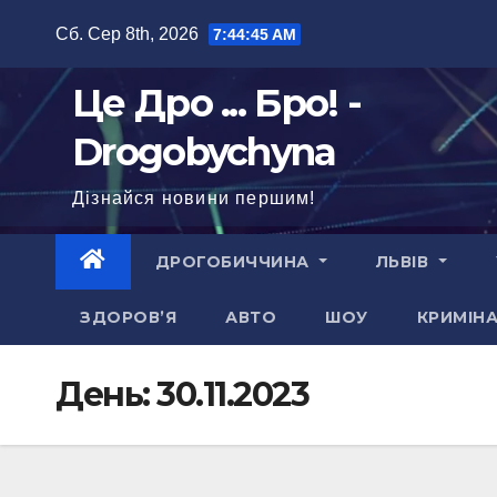
Перейти
Сб. Сер 8th, 2026
7:44:46 AM
до
вмісту
Це Дро ... Бро! -
Drogobychyna
Дізнайся новини першим!
ДРОГОБИЧЧИНА
ЛЬВІВ
ЗДОРОВ’Я
АВТО
ШОУ
КРИМІН
День:
30.11.2023