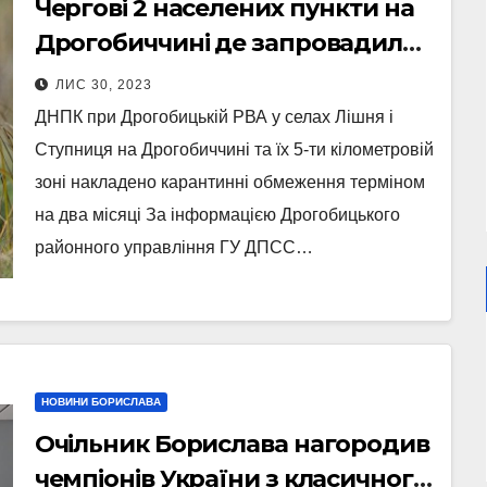
Чергові 2 населених пункти на
Дрогобиччині де запровадили
карантин через сказ
ЛИС 30, 2023
ДНПК при Дрогобицькій РВА у селах Лішня і
Ступниця на Дрогобиччині та їх 5-ти кілометровій
зоні накладено карантинні обмеження терміном
на два місяці За інформацією Дрогобицького
районного управління ГУ ДПСС…
НОВИНИ БОРИСЛАВА
Очільник Борислава нагородив
чемпіонів України з класичного