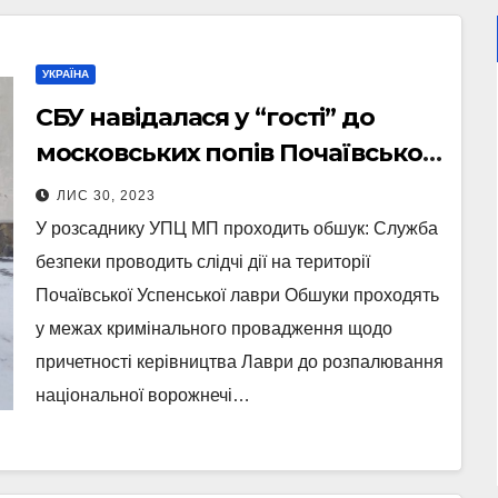
УКРАЇНА
СБУ навідалася у “гості” до
московських попів Почаївської
лаври (Фото)
ЛИС 30, 2023
У розсаднику УПЦ МП проходить обшук: Служба
безпеки проводить слідчі дії на території
Почаївської Успенської лаври Обшуки проходять
у межах кримінального провадження щодо
причетності керівництва Лаври до розпалювання
національної ворожнечі…