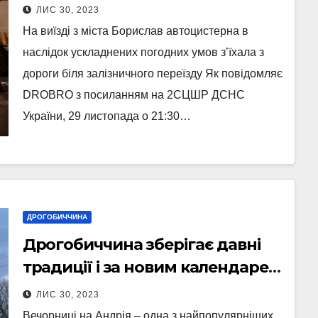
Фото)
ЛИС 30, 2023
На виїзді з міста Борислав автоцистерна в
наслідок ускладнених погодних умов зʼїхала з
дороги біля залізничного переїзду Як повідомляє
DROBRO з посиланням на 2СЦШР ДСНС
України, 29 листопада о 21:30…
ДРОГОБИЧЧИНА
Дрогобиччина зберігає давні
традиції і за новим календарем
– збитки на Андрія (Фото)
ЛИС 30, 2023
Вечорниці на Андрія – одна з найпопулярніших