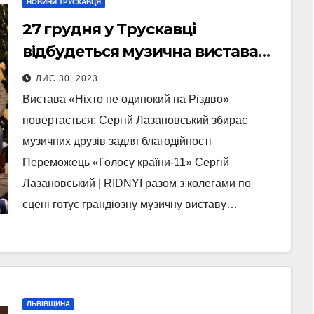
НОВИНИ ТРУСКАВЦЯ
27 грудня у Трускавці
відбудеться музична вистава
“Ніхто не одинокий на Різдво”
ЛИС 30, 2023
Вистава «Ніхто не одинокий на Різдво»
повертається: Сергій Лазановський збирає
музичних друзів задля благодійності
Переможець «Голосу країни-11» Сергій
Лазановський | RIDNYI разом з колегами по
сцені готує грандіозну музичну виставу…
ЛЬВІВЩИНА