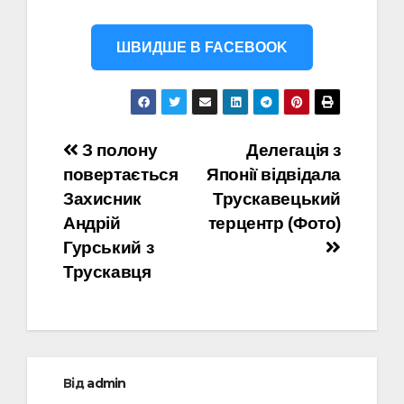
ШВИДШЕ В FACEBOOK
Навігація
З полону
Делегація з
повертається
Японії відвідала
записів
Захисник
Трускавецький
Андрій
терцентр (Фото)
Гурський з
Трускавця
Від
admin