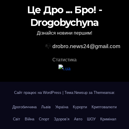
Це Дро ... Бро! -
Drogobychyna
Дізнайся новини першим!
📭
drobro.news24@gmail.com
Статистика
Сайт працює на WordPress
|
Тема:Newsup за
Themeansar
.
Дрогобиччина
Львів
Україна
Курорти
Криптовалюти
Світ
Війна
Спорт
Здоров’я
Авто
ШОУ
Кримінал