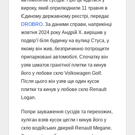
вироку, який оприлюднили 11 травня в
Єдиному державному реєстрі, передає
DROBRO
. За даними справи, наприкінці
жовтня 2024 року Андрій Х. вирішив у
подвірʼї біля будинку на вулиці Стуса, у
якому він жив, безпричинно потрощити
припарковані автомобілі. Спочатку він
узяв шматок гранітної плитки та кинув
його у лобове скло Volkswagen Golf.
Після цього він узяв ще один кусок
плитки та кинув у лобове скло Renault
Logan.
Попри зауваження сусідів та перехожих,
хуліган взяв кусок цегли і кинув його у
скло водійських дверей Renault Megane.