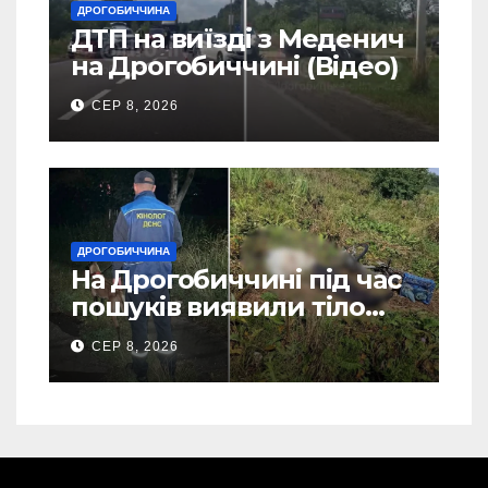
ДРОГОБИЧЧИНА
ДТП на виїзді з Меденич
на Дрогобиччині (Відео)
СЕР 8, 2026
ДРОГОБИЧЧИНА
На Дрогобиччині під час
пошуків виявили тіло
зниклого чоловіка (Фото)
СЕР 8, 2026