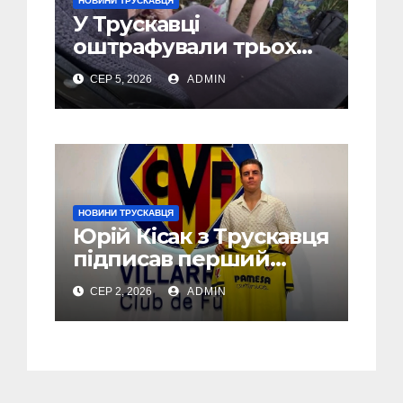
НОВИНИ ТРУСКАВЦЯ
У Трускавці
оштрафували трьох
відпочивальників за
СЕР 5, 2026
ADMIN
російську музику
(Відео)
НОВИНИ ТРУСКАВЦЯ
Юрій Кісак з Трускавця
підписав перший
професійний контракт
СЕР 2, 2026
ADMIN
з Villarreal CF (Фото,
Відео)