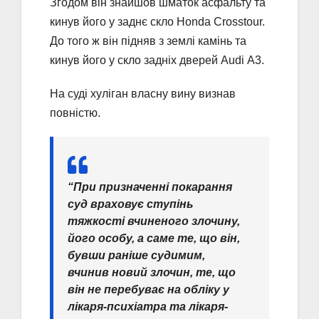
Згодом він знайшов шматок асфальту та
кинув його у заднє скло Honda Crosstour.
До того ж він підняв з землі камінь та
кинув його у скло задніх дверей Audi А3.
На суді хуліган власну вину визнав
повністю.
“При призначенні покарання
суд враховує ступінь
тяжкості вчиненого злочину,
його особу, а саме те, що він,
бувши раніше судимим,
вчинив новий злочин, те, що
він не перебуває на обліку у
лікаря-психіатра та лікаря-