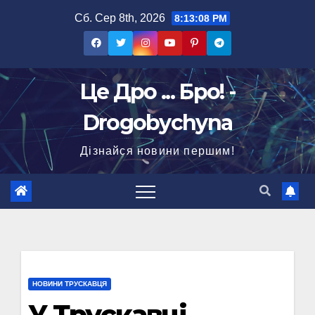
Перейти
Сб. Сер 8th, 2026
8:13:09 PM
до
вмісту
Це Дро ... Бро! -
Drogobychyna
Дізнайся новини першим!
НОВИНИ ТРУСКАВЦЯ
У Трускавці