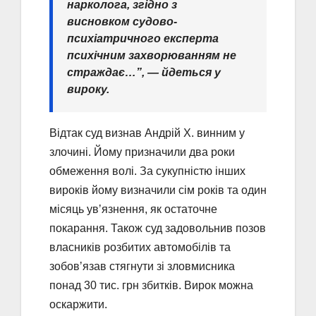
нарколога, згідно з
висновком судово-
психіатричного експерта
психічним захворюванням не
страждає…”, — йдеться у
вироку.
Відтак суд визнав Андрій Х. винним у
злочині. Йому призначили два роки
обмеження волі. За сукупністю інших
вироків йому визначили сім років та один
місяць увʼязнення, як остаточне
покарання. Також суд задовольнив позов
власників розбитих автомобілів та
зобовʼязав стягнути зі зловмисника
понад 30 тис. грн збитків. Вирок можна
оскаржити.