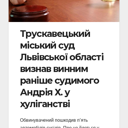
Трускавецький
міський суд
Львівської області
визнав винним
раніше судимого
Андрія Х. у
хуліганстві
Обвинувачений пошкодив пʼять
автомобілів сусідів. Про це йдеться у