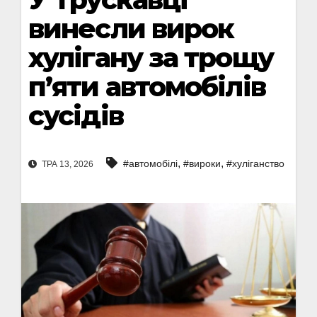
винесли вирок
хулігану за трощу
пʼяти автомобілів
сусідів
,
,
#автомобілі
#вироки
#хуліганство
ТРА 13, 2026