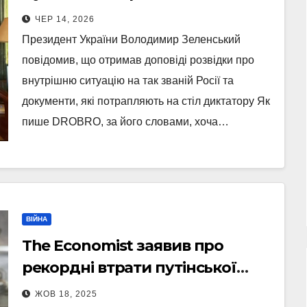
ще гіршими показниками»
ЧЕР 14, 2026
(Фото)
Президент України Володимир Зеленський
повідомив, що отримав доповіді розвідки про
внутрішню ситуацію на так званій Росії та
документи, які потрапляють на стіл диктатору Як
пише DROBRO, за його словами, хоча…
ВІЙНА
The Economist заявив про
рекордні втрати путінської
армії в Україні – цифри
ЖОВ 18, 2025