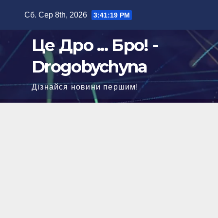
Перейти
Сб. Сер 8th, 2026
3:41:20 PM
до
вмісту
Це Дро ... Бро! -
Drogobychyna
Дізнайся новини першим!