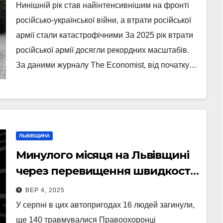
шокують
Нинішній рік став найінтенсивнішим на фронті
російсько-української війни, а втрати російської
армії стали катастрофічними За 2025 рік втрати
російської армії досягли рекордних масштабів.
За даними журналу The Economist, від початку…
ЛЬВІВЩИНА
Минулого місяця на Львівщині
через перевищення швидкості
водіями сталось 112 ДТП з
ВЕР 4, 2025
травмованими
У серпні в цих автопригодах 16 людей загинули,
ще 140 травмувалися Правоохоронці