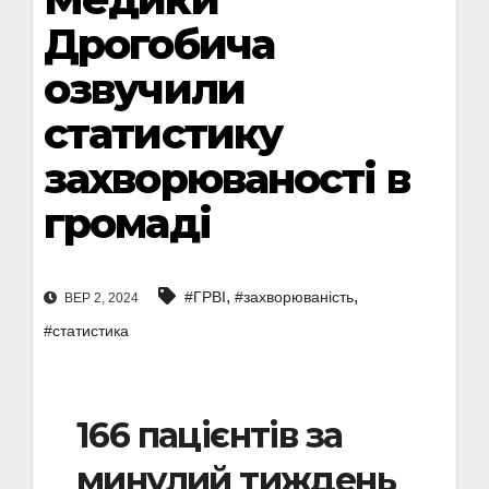
Дрогобича
озвучили
статистику
захворюваності в
громаді
,
,
#ГРВІ
#захворюваність
ВЕР 2, 2024
#статистика
166 пацієнтів за
минулий тиждень