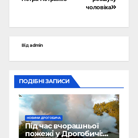
чоловіка
Від
admin
ПОДІБНІ ЗАПИСИ
НОВИНИ ДРОГОБИЧА
Під час вчорашньої
пожежі у Дрогобичі: