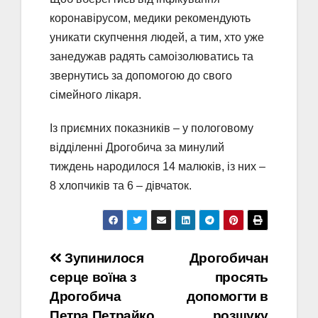
коронавірусом, медики рекомендують
уникати скупчення людей, а тим, хто уже
занедужав радять самоізолюватись та
звернутись за допомогою до свого
сімейного лікаря.
Із приємних показників – у пологовому
відділенні Дрогобича за минулий
тиждень народилося 14 малюків, із них –
8 хлопчиків та 6 – дівчаток.
Навігація
Зупинилося
Дрогобичан
серце воїна з
просять
записів
Дрогобича
допомогти в
Петра Петрайко
розшуку