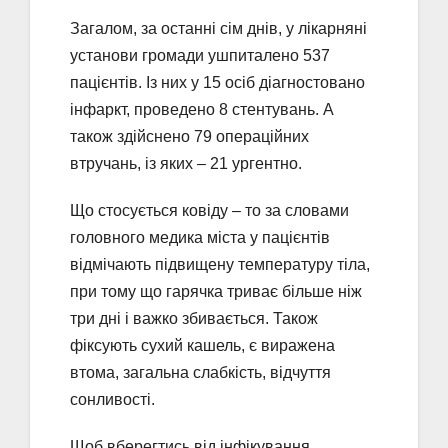
Загалом, за останні сім днів, у лікарняні
установи громади ушпиталено 537
пацієнтів. Із них у 15 осіб діагностовано
інфаркт, проведено 8 стентувань. А
також здійснено 79 операційних
втручань, із яких – 21 ургентно.
Що стосується ковіду – то за словами
головного медика міста у пацієнтів
відмічають підвищену температуру тіла,
при тому що гарячка триває більше ніж
три дні і важко збивається. Також
фіксують сухий кашель, є виражена
втома, загальна слабкість, відчуття
сонливості.
Щоб вберегтись від інфікування