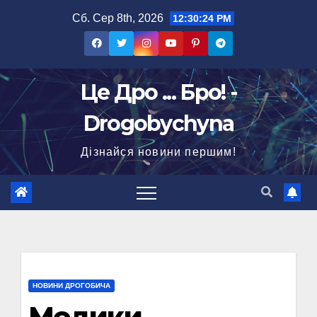
Перейти
Сб. Сер 8th, 2026
12:30:25 PM
до
вмісту
Це Дро ... Бро! -
Drogobychyna
Дізнайся новини першим!
НОВИНИ ДРОГОБИЧА
Медики