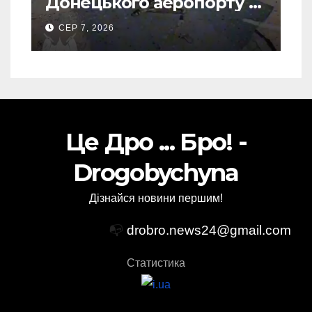
Донецького аеропорту та
спалив “Шахед” ще до
СЕР 7, 2026
запуску
Це Дро ... Бро! -
Drogobychyna
Дізнайся новини першим!
📭
drobro.news24@gmail.com
Статистика