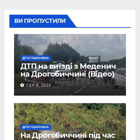
ВИ ПРОПУСТИЛИ
ДРОГОБИЧЧИНА
ДТП на виїзді з Меденич
на Дрогобиччині (Відео)
СЕР 8, 2026
ДРОГОБИЧЧИНА
На Дрогобиччині під час