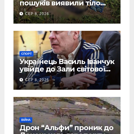
пошуків виявили тіло
зниклого чоловіка
СЕР 8, 2026
СПОРТ
Українець Василь Іванчук
увійде до Зали світової
шахової слави
СЕР 8, 2026
ВІЙНА
Дрон “Альфи” проник до