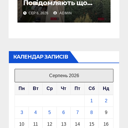
Повідомляють що
горіло 5 гаражів
СЕР 6, 2026
ADMIN
(Відео)
КАЛЕНДАР ЗАПИСІВ
Серпень 2026
Пн
Вт
Ср
Чт
Пт
Сб
Нд
1
2
3
4
5
6
7
8
9
10
11
12
13
14
15
16