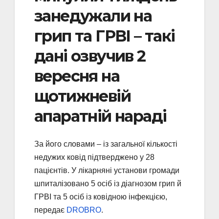
занедужали на
грип та ГРВІ – такі
дані озвучив 2
вересня на
щотижневій
апаратній нараді
За його словами – із загальної кількості
недужих ковід підтверджено у 28
пацієнтів. У лікарняні установи громади
шпиталізовано 5 осіб із діагнозом грип й
ГРВІ та 5 осіб із ковідною інфекцією,
передає
DROBRO
.