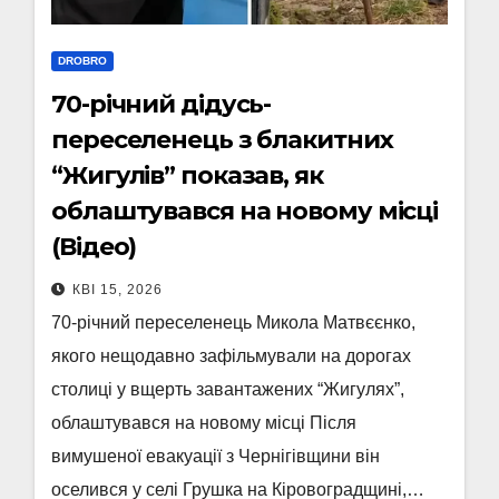
DROBRO
70-річний дідусь-
переселенець з блакитних
“Жигулів” показав, як
облаштувався на новому місці
(Відео)
КВІ 15, 2026
70-річний переселенець Микола Матвєєнко,
якого нещодавно зафільмували на дорогах
столиці у вщерть завантажених “Жигулях”,
облаштувався на новому місці Після
вимушеної евакуації з Чернігівщини він
оселився у селі Грушка на Кіровоградщині,…