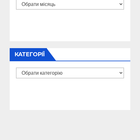
Архіви
КАТЕГОРІЇ
Категорії