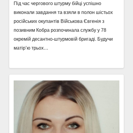
Під час чергового штурму бійці успішно
виконали завдання та взяли в полон шістьох
російських окупантів Військова Євгенія з
позивним Кобра розпочинала службу у 78
окремій десантно-штурмовій бригаді. Будучи
матір’ю трьох…