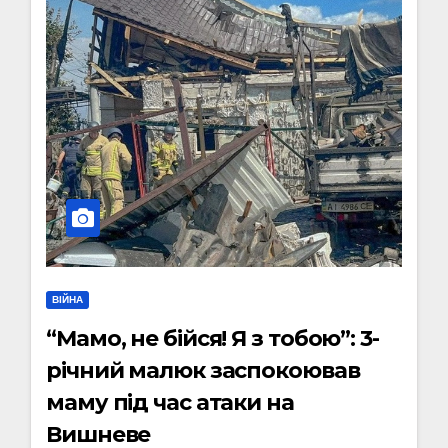
ВІЙНА
“Мамо, не бійся! Я з тобою”: 3-
річний малюк заспокоював
маму під час атаки на
Вишневе