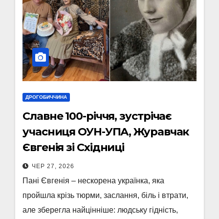
ДРОГОБИЧЧИНА
Славне 100-річчя, зустрічає
учасниця ОУН-УПА, Журавчак
Євгенія зі Східниці
ЧЕР 27, 2026
Пані Євгенія – нескорена українка, яка
пройшла крізь тюрми, заслання, біль і втрати,
але зберегла найцінніше: людську гідність,