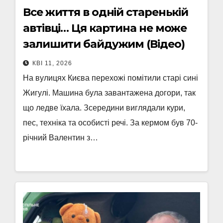
Все життя в одній старенькій
автівці… Ця картина не може
залишити байдужим (Відео)
КВІ 11, 2026
На вулицях Києва перехожі помітили старі сині
Жигулі. Машина була завантажена догори, так
що ледве їхала. Зсередини виглядали кури,
пес, техніка та особисті речі. За кермом був 70-
річний Валентин з…