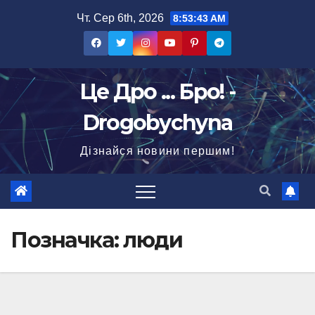
Перейти
Чт. Сер 6th, 2026
8:53:45 AM
до
вмісту
Це Дро ... Бро! -
Drogobychyna
Дізнайся новини першим!
Позначка:
люди