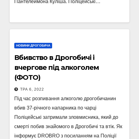
Пантелеймона Куліша. Поліцейські…
НОВИНИ ДРОГОБИЧА
Вбивство в Дрогобичі і
вчергове під алкоголем
(ФОТО)
ТРА 6, 2022
Під час розпивання алкоголю дрогобичанин
вбив 37-річного напарника по чарці
Поліцейські затримали зловмисника, який до
смерті побив знайомого в Дрогобичі та втік. Як
інформує DROBRO з посиланням на Поліції