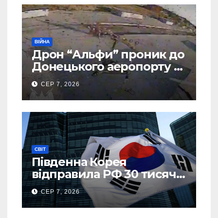
ВІЙНА
Дрон “Альфи” проник до
Донецького аеропорту та
спалив “Шахед” ще до
СЕР 7, 2026
запуску
СВІТ
Південна Корея
відправила РФ 30 тисяч
тонн авіапалива
СЕР 7, 2026