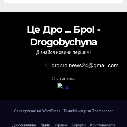
Це Дро ... Бро! -
Drogobychyna
Дізнайся новини першим!
📭
drobro.news24@gmail.com
Статистика
Сайт працює на WordPress
|
Тема:Newsup за
Themeansar
.
Дрогобиччина
Львів
Україна
Курорти
Криптовалюти