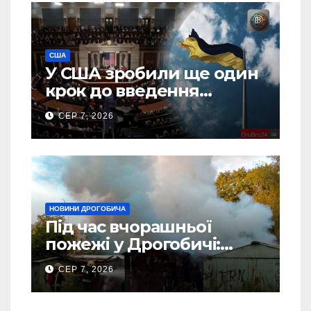
США
У США зробили ще один
крок до введення
“пекельних санкцій”
СЕР 7, 2026
проти Росії
НОВИНИ ДРОГОБИЧА
Під час вчорашньої
пожежі у Дрогобичі:
“врятовано” 4 гаражі
СЕР 7, 2026
(Відео)