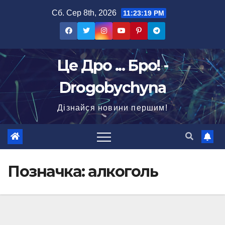
Перейти
Сб. Сер 8th, 2026
11:23:21 PM
до
вмісту
Це Дро ... Бро! -
Drogobychyna
Дізнайся новини першим!
Позначка:
алкоголь