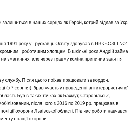
и залишиться в наших серцях як Герой, котрий віддав за Укр
ня 1991 року у Трускавці. Освіту здобував в НВК «СЗШ №2
е скромним і роботящим хлопцем. В шкільні роки Андрій займ
на змаганнях, але через травму коліна припинив заняття
ву службу. Після цього поїхав працювати за кордон.
ці (з 7 серпня), брав участь у проведенні антитерористично
області. Був в таких точках як Бахмут, Старобільськ,
мобілізований, після чого з 2016 по 2019 рр. працював в
оліції охорони Львівської області. Під час роботи навчався
енту поліції охорони.