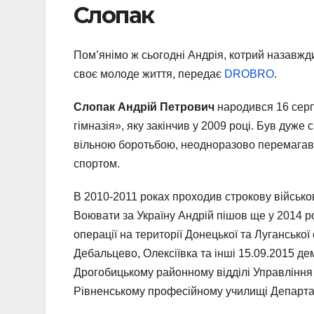
Слопак
Пом’янімо ж сьогодні Андрія, котрий назавжд
своє молоде життя, передає
DROBRO
.
Слопак Андрій Петрович
народився 16 серп
гімназія», яку закінчив у 2009 році. Був дуж
вільною боротьбою, неодноразово перемагав 
спортом.
В 2010-2011 роках проходив строкову військо
Воювати за Україну Андрій пішов ще у 2014 ро
операції на території Донецької та Луганської 
Дебальцево, Олексіївка та інші 15.09.2015 де
Дрогобицькому районному відділі Управління п
Рівненському професійному училищі Департам