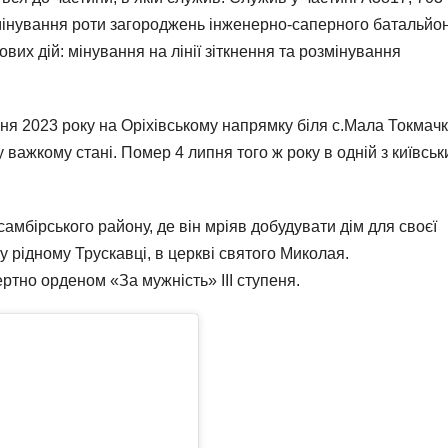
мінування роти загороджень інженерно-саперного батальйон
вих дій: мінування на лінії зіткнення та розмінування
ня 2023 року на Оріхівському напрямку біля с.Мала Токмач
у важкому стані. Помер 4 липня того ж року в одній з київськ
амбірського району, де він мріяв добудувати дім для своєї
 рідному Трускавці, в церкві святого Миколая.
тно орденом «За мужність» III ступеня.