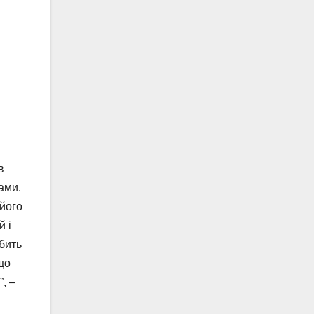
в
нами.
 його
й і
обить
що
, –