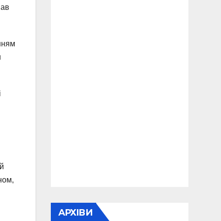
вав
нням
и
і
ій
ном,
АРХІВИ