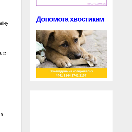
Допомога хвостикам
аїну
-
ався
ї
 в