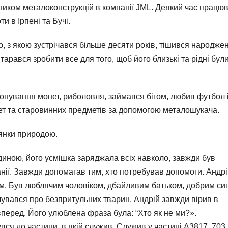
ником металоконструкцій в компанії JML. Деякий час працю
и в Ірпені та Бучі.
ю, з якою зустрічався більше десяти років, тішився народже
тарався зробити все для того, щоб його близькі та рідні бул
іонування монет, риболовля, займався бігом, любив футбол 
т та старовинних предметів за допомогою металошукача.
лянки природою.
диною, його усмішка заряджала всіх навколо, завжди був
анії. Завжди допомагав тим, хто потребував допомоги. Андр
м. Був люблячим чоловіком, дбайливим батьком, добрим си
лувався про безпритульних тварин. Андрій завжди вірив в
вперед. Його улюблена фраза була: “Хто як не ми?».
увся до частини, в якій служив. Служив у частині А3817, 703