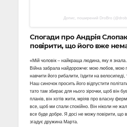
Допис, поширений DroBro (@drob
Спогади про Андрія Слопака
повірити, що його вже нема
«Мій чоловік – найкраща людина, яку я знала.
Війна забрала найдорожче: мою любов, мою пі
навчити його рибалити, їздити на велосипеді, т
Наш синочок просить його відпустити політати
тато там збирає для нього зірочки, щоб він бу
планів, він хотів жити, мріяв про власну ферм
все, щоб ми спали спокійно. Він ніколи не жа
все буде добре. Я досі не можу повірити, що 
згадує дружина Марта.