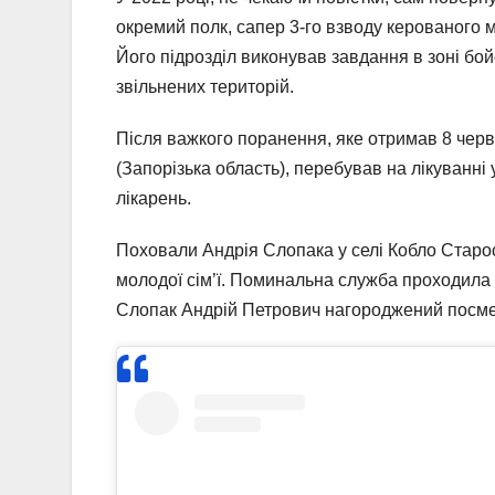
окремий полк, сапер 3-го взводу керованого 
Його підрозділ виконував завдання в зоні бойо
звільнених територій.
Після важкого поранення, яке отримав 8 черв
(Запорізька область), перебував на лікуванні 
лікарень.
Поховали Андрія Слопака у селі Кобло Старос
молодої сім’ї. Поминальна служба проходила у
Слопак Андрій Петрович нагороджений посмер