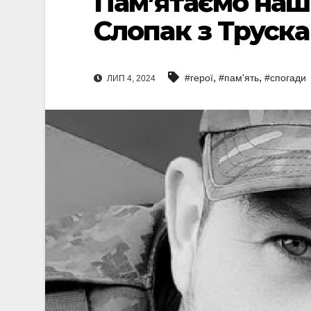
Пам’ятаємо наши
Слопак з Труск
,
,
#герої
#пам'ять
#спогади
ЛИП 4, 2024