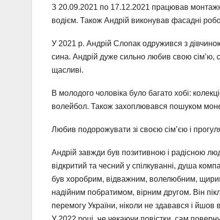
З 20.09.2021 по 17.12.2021 працював монтаж
водієм. Також Андрій виконував фасадні робот
У 2021 р. Андрій Слопак одружився з дівчино
сина. Андрій дуже сильно любив свою сім’ю, с
щасливі.
В молодого чоловіка було багато хобі: колекц
волейбол. Також захоплювався пошуком моне
Любив подорожувати зі своєю сім’єю і прогу
Андрій завжди був позитивною і радісною лю
відкритий та чесний у спілкуванні, душа комп
був хоробрим, відважним, волелюбним, щири
надійним побратимом, вірним другом. Він пік
перемогу України, ніколи не здавався і йшов 
У 2022 році, не чекаючи повістки, сам поверн