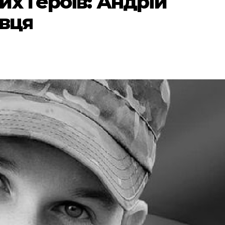
х Героїв: Андрій
авця