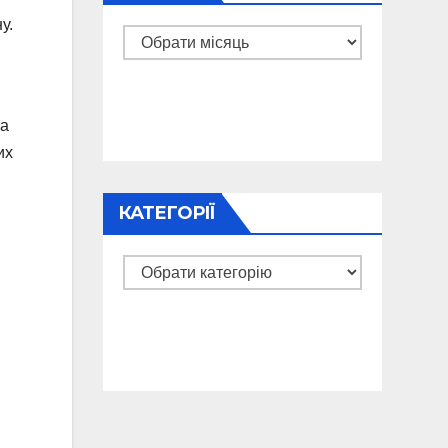
у.
Архіви
ка
их
КАТЕГОРІЇ
Категорії