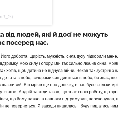
ro7_24)
 від людей, які й досі не можуть
є посеред нас.
 Його доброта, щирість, мужність, сила духу підкорили мене.
дтримку, мою силу і опору. Він так сильно любив сина, мрія
ак хотів, щоб дитина не відчула війни. Чекав так зустрічі з 
 до тата в небо, вечорами син дивиться в небо, бо знає, що
в щасливий. Він мріяв ще про донечку, в нас було стільки мрі
у, ставки. Андрій завжди казав, що знає свою роботу, що зр
лівся, що йому важко, а навпаки підтримував, переконував, 
він не повернеться. Я завжди пишалась, і буду пишатись ним”