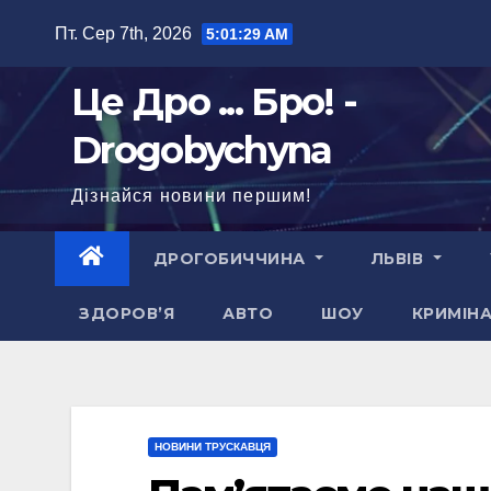
Перейти
Пт. Сер 7th, 2026
5:01:30 AM
до
вмісту
Це Дро ... Бро! -
Drogobychyna
Дізнайся новини першим!
ДРОГОБИЧЧИНА
ЛЬВІВ
ЗДОРОВ’Я
АВТО
ШОУ
КРИМІН
НОВИНИ ТРУСКАВЦЯ