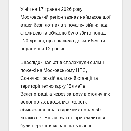
У ніч на 17 травня 2026 року
Московський регіон зазнав наймасовішої
атаки безпілотників з початку війни: над
столицею та областю було збито понад
120 дронів, що призвело до загибелі та
поранення 12 росіян.
Внаслідок нальотів спалахнули сильні
пожежі на Московському НПЗ,
Сонячногірській наливній станції та
території технопарку “Елма” в
Зеленограді, а через загрозу в столичних
аеропортах вводилися жорсткі
обмеження, внаслідок яких понад 50
літаків не змогли вчасно приземлитися і
були переспрямовані на запасні.