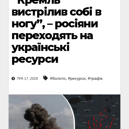
вистрілив собі в
ногу”, – росіяни
переходять на
українські
ресурси
,
,
#болото
#ресурси
#трафік
ТРА 17, 2026