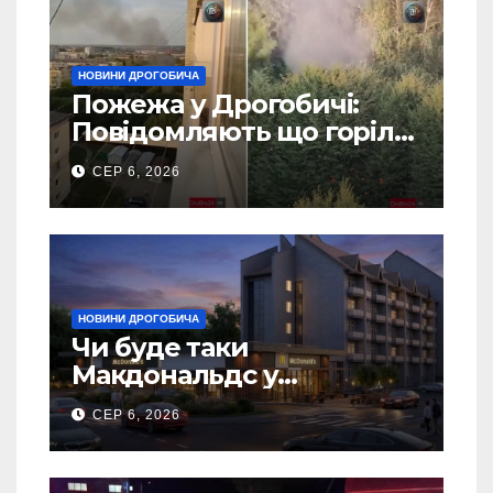
НОВИНИ ДРОГОБИЧА
Пожежа у Дрогобичі:
Повідомляють що горіло
5 гаражів (Відео)
СЕР 6, 2026
НОВИНИ ДРОГОБИЧА
Чи буде таки
Макдональдс у
Дрогобичі? (Фото)
СЕР 6, 2026