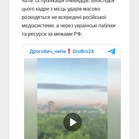
чатів та публікацій очевидців. Внаслідок
цього кадри з місць ударів масово
розходяться не всередині російської
медіасистеми, а через українські пабліки
та ресурси за межами РФ.