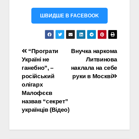
ШВИДШЕ В FACEBOOK
Навігація
“Програти
Внучка наркома
Україні не
Литвинова
записів
ганебно”, –
наклала на себе
російський
руки в Москві
олігарх
Малофєєв
назвав “секрет”
українців (Відео)