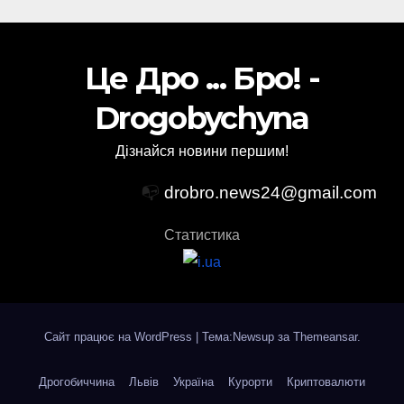
Це Дро ... Бро! -
Drogobychyna
Дізнайся новини першим!
📭
drobro.news24@gmail.com
Статистика
Сайт працює на WordPress
|
Тема:Newsup за
Themeansar
.
Дрогобиччина
Львів
Україна
Курорти
Криптовалюти