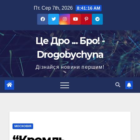
Перейти
Пт. Сер 7th, 2026
8:41:17 AM
до
вмісту
Це Дро ... Бро! -
Drogobychyna
Дізнайся новини першим!
МОСКОВІЯ
“Кремль