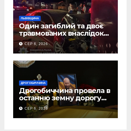
ЛЬВІВЩИНА
Один загиблий та двоє
травмованих внаслідок
ДТП на Самбірщині
СЕР 6, 2026
ДРОГОБИЧЧИНА
Дрогобиччина провела в
останню земну дорогу
свого Захисника – Олега
СЕР 6, 2026
Торського