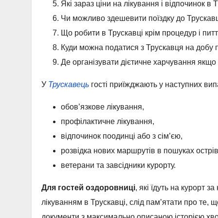
Які зараз ціни на лікування і відпочинок в 
Чи можливо здешевити поїздку до Трускав
Що робити в Трускавці крім процедур і пи
Куди можна податися з Трускавця на добу п
Де організувати дієтичне харчування якщо
У
Трускавець
гості приїжджають у наступних вип
обов’язкове лікування,
профілактичне лікування,
відпочинок поодинці або з сім’єю,
розвідка нових маршрутів в пошуках острів
ветерани та завсідники курорту.
Для гостей оздоровниці
, які їдуть на курорт 
лікуванням в Трускавці, слід пам’ятати про те, щ
документи з максимально описаною історією хво