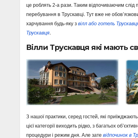
це роблять 2-а рази. Таким відпочиваючим слід п
перебування в Трускавці. Тут вже не обов’язко
харчування будь-яку з
вілл або готель Трускавц
Трускавця
.
Вілли Трускавця які мають с
З нашої практики, серед гостей, які приїжджают
цієї категорії виходить рідко, з багатьох об’єк
процедури і режим дня. Але зате
відпочинок в Т