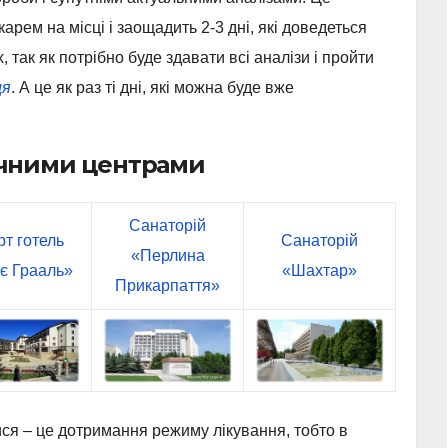
рем на місці і заощадить 2-3 дні, які доведеться
, так як потрібно буде здавати всі аналізи і пройти
ця
. А це як раз ті дні, які можна буде вже
ичними центрами
Санаторій
т готель
Санаторій
«Перлина
є Грааль»
«Шахтар»
Прикарпаття»
ся – це дотримання режиму лікування, тобто в