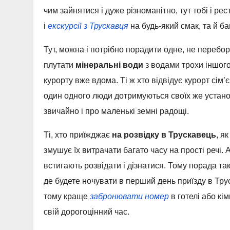
чим зайнятися і дуже різноманітно, тут тобі і рест
і
екскурсії з Трускавця
на будь-який смак, та й ба
Тут, можна і потрібно порадити одне, не перебо
плутати
мінеральні води
з водами трохи іншого
курорту вже вдома. Ті ж хто відвідує курорт сім
один одного люди дотримуються своїх же устан
звичайно і про маленькі земні радощі.
Ті, хто приїжджає
на розвідку в Трускавець
, я
змушує їх витрачати багато часу на прості речі. 
встигають розвідати і дізнатися. Тому порада т
де будете ночувати в перший день приїзду в Трус
тому краще
забронювати номер
в готелі або кі
свій дорогоцінний час.