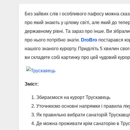
Без зайвих слів і особливого пафосу можна ска
про який знають у цілому світі, але який до теп
державному рівні. Та зараз про інше. Ви зібралис
про нього потрібно знати.
DroBro
постарався кор
нашого знаного курорту. Приділіть 5 хвилин сво
ви складете собі картинку про цей чудовий куро
Зміст:
Збираємося на курорт Трускавець
Уточнюємо основні напрямки і правила лік
Як правильно вибрати санаторій Трускавц
Де можна проживати крім санаторію в Трус