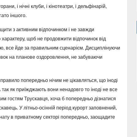
орани, і нічні клуби, і кінотеатри, і дельфінарій,
гато іншого.
рщити з активним відпочинком і не завжди
 характеру, щоб не продовжити відпочинок від
’єю, все йде за правильним сценарієм. Дисциплінуючи
овок на планове оздоровлення, не забуваючи
к правило попередньо нічим не цікавляться, що іноді
А так як приїжджають вони ненадовго то іноді не все
аким гостям Трускавця, хоча б попередньо дізнатися
кавець. У літньо-осінній період курорт заповнений,
мнату в приватному секторі попередньо, заощадите