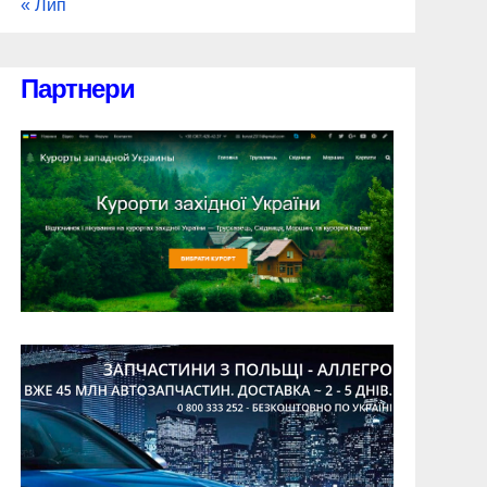
« Лип
Партнери