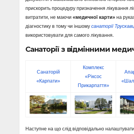
прискорить процедуру призначення лікування ліка
витратити, не маючи
«медичної карти»
на руках
діагностику в тому чи іншому
санаторії Трускав
використовувати для самого лікування.
Санаторії з відмінними мед
Комплекс
Санаторій
Апар
«Ріксос
«Карпати»
«Шал
Прикарпаття»
Наступне на що слід відповідально налаштувати