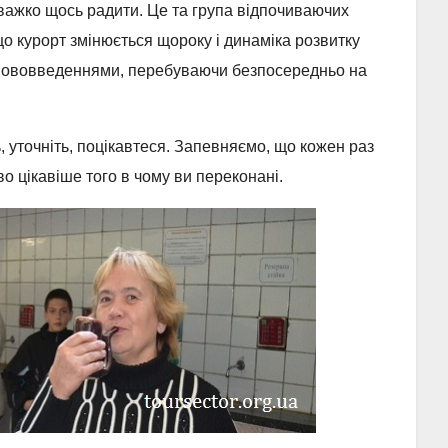
 важко щось радити. Це та група відпочиваючих
що курорт змінюється щороку і динаміка розвитку
а нововведеннями, перебуваючи безпосередньо на
, уточніть, поцікавтеся. Запевняємо, що кожен раз
 цікавіше того в чому ви переконані.