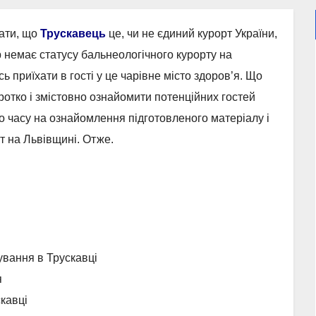
зати, що
Трускавець
це, чи не єдиний курорт України,
ер немає статусу бальнеологічного курорту на
ь приїхати в гості у це чарівне місто здоров’я. Що
отко і змістовно ознайомити потенційних гостей
го часу на ознайомлення підготовленого матеріалу і
рт на Львівщині. Отже.
ування в Трускавці
я
кавці