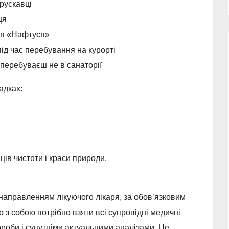
Трускавці
ця
ття «Нафтуся»
ід час перебування на курорті
 перебуваєш не в санаторії
адках:
ців чистоти і краси природи,
за направленням лікуючого лікаря, за обов’язковим
о з собою потрібно взяти всі супровідні медичні
роби і супутніми актуальними аналізами. Це