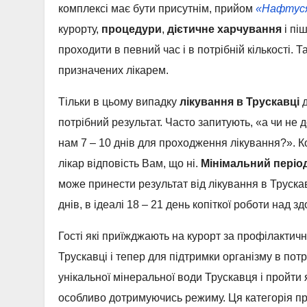
комплексі має бути присутнім, прийом
«Нафтус
курорту,
процедури
,
дієтичне харчування
і пі
проходити в певний час і в потрібній кількості. 
призначених лікарем.
Тільки в цьому випадку
лікування в Трускавці
д
потрібний результат. Часто запитують, «а чи не 
нам 7 – 10 днів для проходження лікування?». 
лікар відповість Вам, що ні.
Мінімальний періо
може принести результат від лікування в Трускав
днів, в ідеалі 18 – 21 день копіткої роботи над з
Гості які приїжджають на курорт за профілактич
Трускавці і тепер для підтримки організму в пот
унікальної мінеральної води Трускавця і пройти
особливо дотримуючись режиму. Ця категорія при