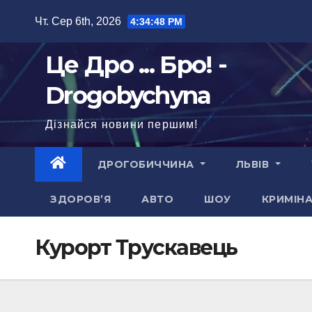
Перейти
Чт. Сер 6th, 2026
4:34:49 PM
до
вмісту
Це Дро ... Бро! -
Drogobychyna
Дізнайся новини першим!
ДРОГОБИЧЧИНА
ЛЬВІВ
ЗДОРОВ’Я
АВТО
ШОУ
КРИМІН
Курорт Трускавець