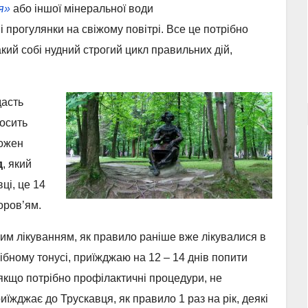
я»
або іншої мінеральної води
ші прогулянки на свіжому повітрі. Все це потрібно
Такий собі нудний строгий цикл правильних дій,
асть
досить
Кожен
д
, який
ці, це 14
доров’ям.
ним лікуванням, як правило раніше вже лікувалися в
рібному тонусі, приїжджаю на 12 – 14 днів попити
 якщо потрібно профілактичні процедури, не
їжджає до Трускавця, як правило 1 раз на рік, деякі