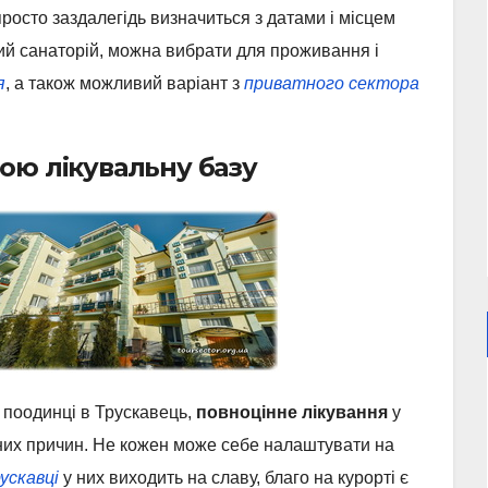
росто заздалегідь визначиться з датами і місцем
вий санаторій, можна вибрати для проживання і
я
, а також можливий варіант з
приватного сектора
вою лікувальну базу
ь поодинці в Трускавець,
повноцінне лікування
у
тивних причин. Не кожен може себе налаштувати на
рускавці
у них виходить на славу, благо на курорті є