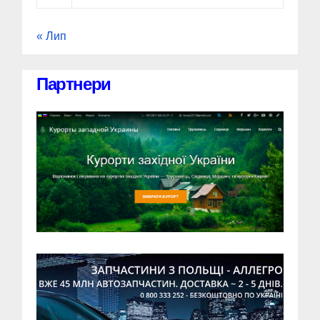
« Лип
Партнери