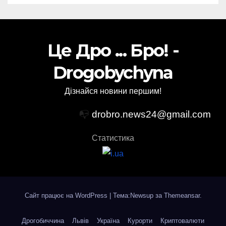
Це Дро ... Бро! -
Drogobychyna
Дізнайся новини першим!
📭
drobro.news24@gmail.com
Статистика
Сайт працює на WordPress
|
Тема:Newsup за
Themeansar
.
Дрогобиччина
Львів
Україна
Курорти
Криптовалюти