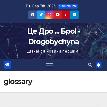
Перейти
Пт. Сер 7th, 2026
3:06:37 PM
до
вмісту
Це Дро ... Бро! -
Drogobychyna
Дізнайся новини першим!
glossary