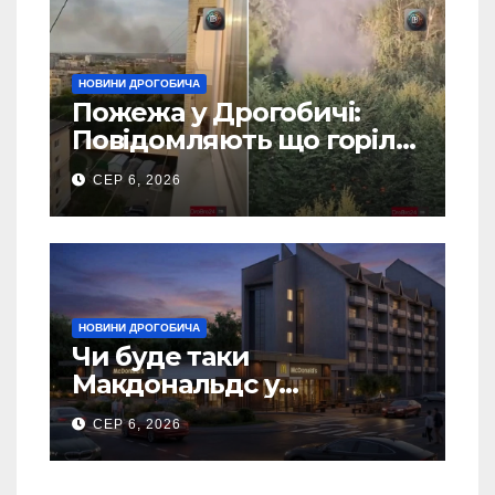
НОВИНИ ДРОГОБИЧА
Пожежа у Дрогобичі:
Повідомляють що горіло
5 гаражів (Відео)
СЕР 6, 2026
НОВИНИ ДРОГОБИЧА
Чи буде таки
Макдональдс у
Дрогобичі? (Фото)
СЕР 6, 2026