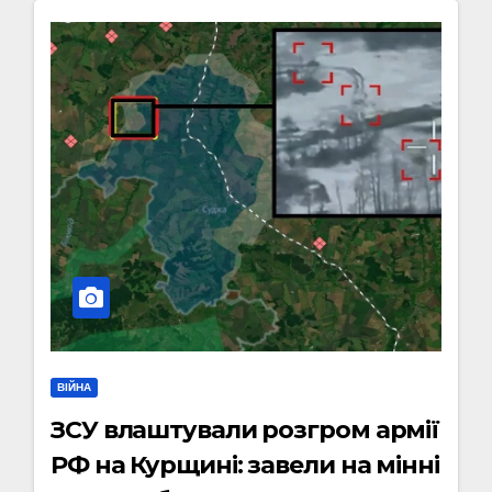
ВІЙНА
ЗСУ влаштували розгром армії
РФ на Курщині: завели на мінні