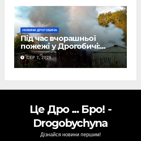
НОВИНИ ДРОГОБИЧА
Під час вчорашньої
пожежі у Дрогобичі:
“врятовано” 4 гаражі
СЕР 7, 2026
(Відео)
Це Дро ... Бро! -
Drogobychyna
Дізнайся новини першим!