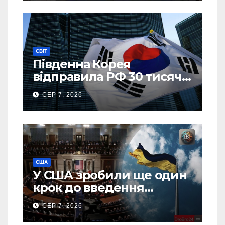
СВІТ
Південна Корея
відправила РФ 30 тисяч
тонн авіапалива
СЕР 7, 2026
США
У США зробили ще один
крок до введення
“пекельних санкцій”
СЕР 7, 2026
проти Росії