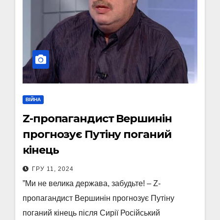
ВІЙНА
Z-пропагандист Вершинін
прогнозує Путіну поганий
кінець
ГРУ 11, 2024
”Ми не велика держава, забудьте! – Z-
пропагандист Вершинін прогнозує Путіну
поганий кінець після Сирії Російський