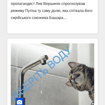
пропагандист Лев Вершинін спрогнозував
режиму Путіна ту саму долю, яка спіткала його
сирійського союзника Башара…