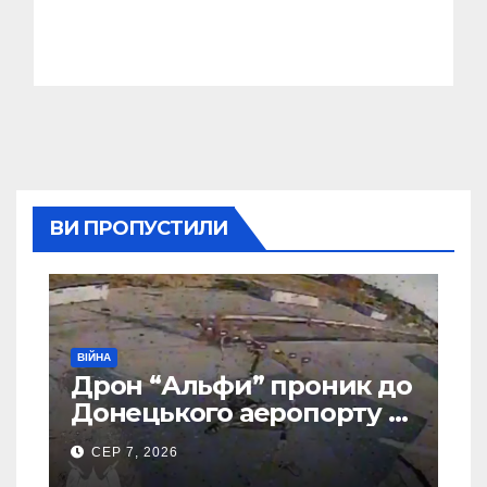
ВИ ПРОПУСТИЛИ
ВІЙНА
Дрон “Альфи” проник до
Донецького аеропорту та
спалив “Шахед” ще до
СЕР 7, 2026
запуску