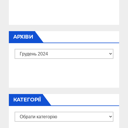
АРХІВИ
Архіви
КАТЕГОРІЇ
Категорії