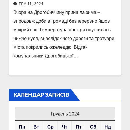
ГРУ 11, 2024
Вчора на Дрогобиччину прийшла зима –
впродовж доби в громаді безперервно йшов
мокрий сніг Температура повітря опустилась
нижче нуля, внаслідок чого дороги та тротуари
міста покрились ожеледдю. Відтак
комунальники Дрогобицької…
КАЛЕНДАР ЗАПИСІВ
Грудень 2024
Пн
Вт
Ср
Чт
Пт
Сб
Нд