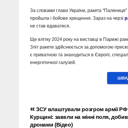
За словами глави України, ракета “Паляниця”
пройшла і бойове хрещення. Зараз на черзі
р
не став вдаватися.
Ще влітку 2024 року на виставці в Парижі рак
Зліт ракети здійснюється за допомогою приск
є приватною та знаходиться в Європі, спеціалі
енергетичної галузей.
ШВИД
Навігація
ЗСУ влаштували розгром армії РФ
Курщині: завели на мінні поля, доби
записів
дронами (Відео)