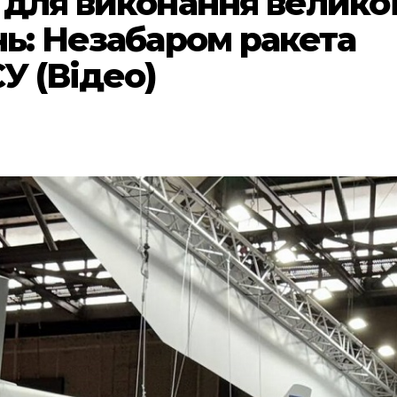
 для виконання велико
нь: Незабаром ракета
СУ (Відео)