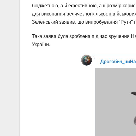
бюджетною, а й ефективною, а її розмір кори
для виконання величезної кількості військови
Зеленський заявив, що випробування “Рути” 
Така заява була зроблена під час вручення На
України.