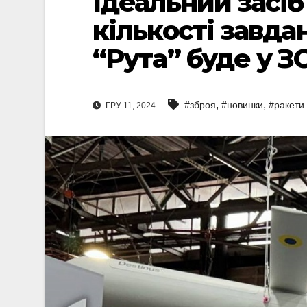
Ідеальний засіб
кількості завда
“Рута” буде у З
,
,
#зброя
#новинки
#ракети
ГРУ 11, 2024