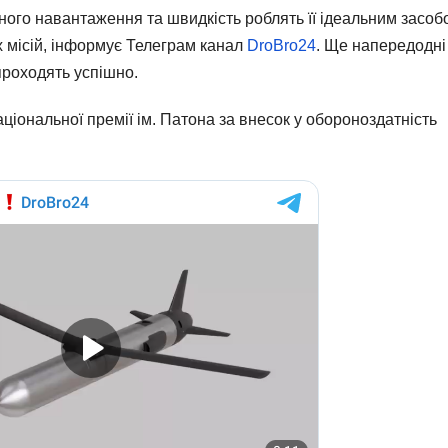
сного навантаження та швидкість роблять її ідеальним засоб
х місій, інформує Телеграм канал
DroBro24
. Ще напередодні
проходять успішно.
ціональної премії ім. Патона за внесок у обороноздатність