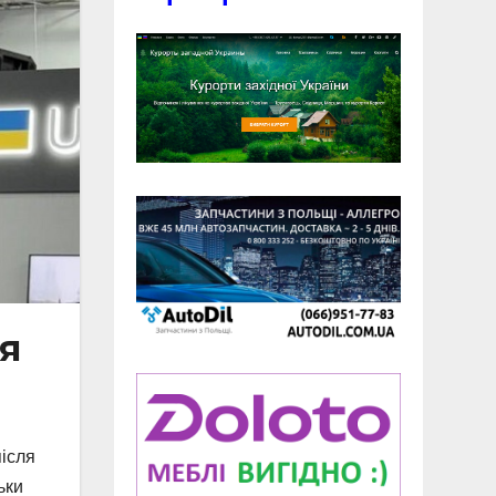
ія
після
ьки