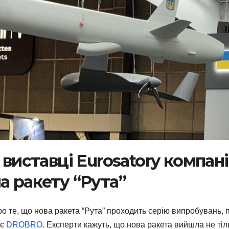
 виставці Eurosatory компан
а ракету “Рута”
ро те, що нова ракета “Рута” проходить серію випробувань, 
ає
DROBRO
. Експерти кажуть, що нова ракета вийшла не тіл