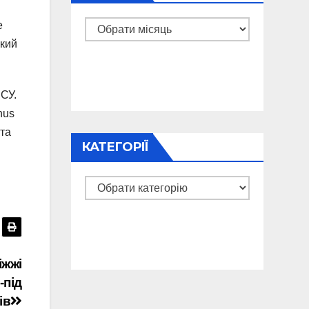
е
Архіви
ький
ЗСУ.
nus
 та
КАТЕГОРІЇ
Категорії
іжжі
-під
ів