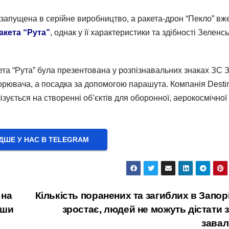
 запущена в серійне виробництво, а ракета-дрон “Пекло” вж
акета “Рута”
, однак у її характеристики та здібності Зеленс
ета “Рута” була презентована у розпізнавальних знаках ЗС 
орювача, а посадка за допомогою парашута. Компанія Desti
зується на створенні об’єктів для оборонної, аерокосмічної
ШЕ У НАС В ТELEGRAM
 на
Кількість поранених та загиблих в Запор
вши
зростає, людей не можуть дістати з
завал