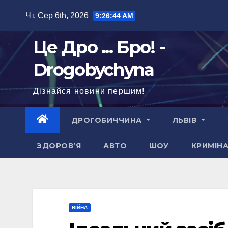
Перейти
Чт. Сер 6th, 2026
9:26:45 AM
до
вмісту
Це Дро ... Бро! -
Drogobychyna
Дізнайся новини першим!
ДРОГОБИЧЧИНА
ЛЬВІВ
ЗДОРОВ’Я
АВТО
ШОУ
КРИМІН
ВІЙНА