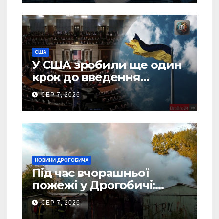
США
У США зробили ще один
крок до введення
“пекельних санкцій”
СЕР 7, 2026
проти Росії
НОВИНИ ДРОГОБИЧА
Під час вчорашньої
пожежі у Дрогобичі:
“врятовано” 4 гаражі
СЕР 7, 2026
(Відео)