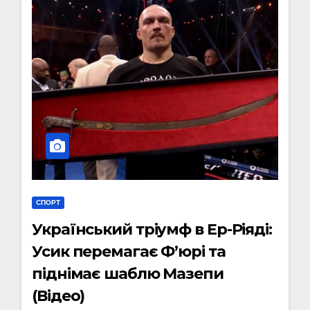
СПОРТ
Український тріумф в Ер-Ріяді:
Усик перемагає Ф’юрі та
піднімає шаблю Мазепи
(Відео)