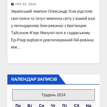
ГРУ 22, 2024
Український чемпіон Олександр Усик відстояв
свої пояси та титул чемпіона світу у важкій вазі
у легендарному бою-реванші з британцем
Тайсоном Ф’юрі Минулої ночі в саудівському
Ер-Ріяді відбувся довгоочікуваний бій-реванш
між…
КАЛЕНДАР ЗАПИСІВ
Грудень 2024
Пн
Вт
Ср
Чт
Пт
Сб
Нд