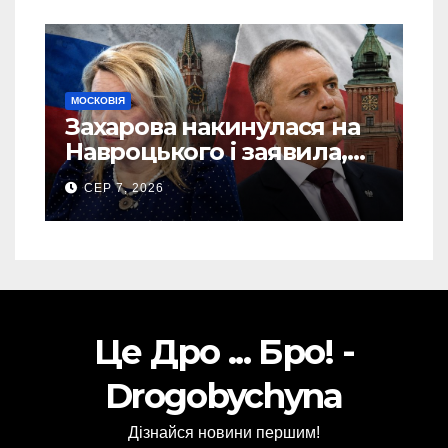
МОСКОВІЯ
Захарова накинулася на
Навроцького і заявила,
що Польща зобов’язана
СЕР 7, 2026
існуванням Сталіну
Це Дро ... Бро! -
Drogobychyna
Дізнайся новини першим!