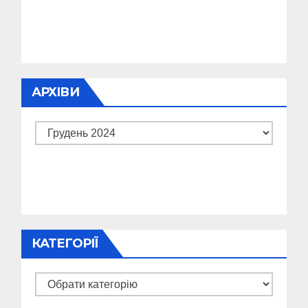
АРХІВИ
Архіви
КАТЕГОРІЇ
Категорії