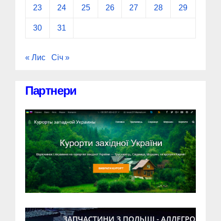
23
24
25
26
27
28
29
30
31
« Лис
Січ »
Партнери