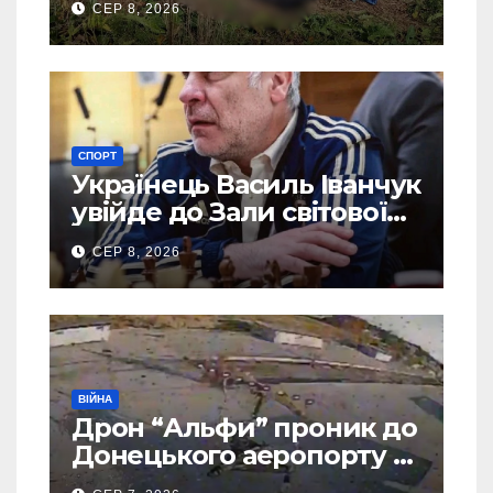
СЕР 8, 2026
СПОРТ
Українець Василь Іванчук
увійде до Зали світової
шахової слави
СЕР 8, 2026
ВІЙНА
Дрон “Альфи” проник до
Донецького аеропорту та
спалив “Шахед” ще до