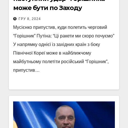
може бути по Заходу
ГРУ 8, 2024
Мусієнко припустив, куди полетить черговий
“Горішник” Путіна: “Ці ракети ми скоро почуємо”
У напрямку однієї із західних країн з боку
Північної Кореї може в найближчому
майбутньому полетіти російський “Горішник”,
припустив…