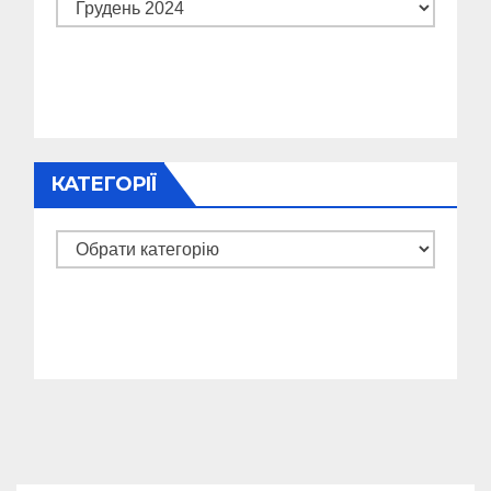
Архіви
КАТЕГОРІЇ
Категорії