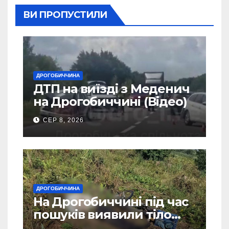
ВИ ПРОПУСТИЛИ
ДРОГОБИЧЧИНА
ДТП на виїзді з Меденич
на Дрогобиччині (Відео)
СЕР 8, 2026
ДРОГОБИЧЧИНА
На Дрогобиччині під час
пошуків виявили тіло
зниклого чоловіка