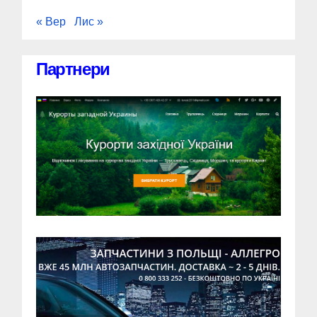
« Вер
Лис »
Партнери