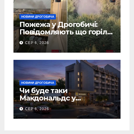
НОВИНИ ДРОГОБИЧА
Пожежа у Дрогобичі:
Повідомляють що горіло
5 гаражів (Відео)
СЕР 6, 2026
НОВИНИ ДРОГОБИЧА
Чи буде таки
Макдональдс у
Дрогобичі? (Фото)
СЕР 6, 2026