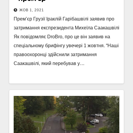
ЖОВ 1, 2021
Прем’єр Грузії Іраклій Гарібашвілі заявив про
затримання експрезидента Михеїла Саакашвілі
Як повідомляє DroBro, про це він заявив на
спеціальному брифінгу увечері 1 жовтня. “Наші
правоохоронці здійснили затримання
Саакашвілі, який перебував у…