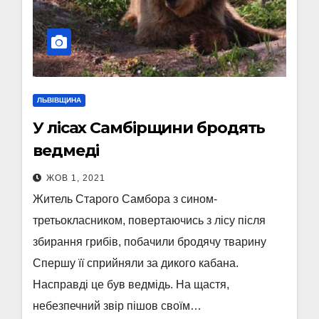
ЛЬВІВЩИНА
У лісах Самбірщини бродять
ведмеді
ЖОВ 1, 2021
Житель Старого Самбора з сином-
третьокласником, повертаючись з лісу після
збирання грибів, побачили бродячу тварину
Спершу її сприйняли за дикого кабана.
Насправді це був ведмідь. На щастя,
небезпечний звір пішов своїм…