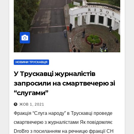
НОВИНИ ТРУСКАВЦЯ
У Трускавці журналістів
запросили на смартвечерю зі
“слугами”
ЖОВ 1, 2021
Фракція “Слуга народу” в Трускавці проведе
смартвечерю з журналістами Як повідомляє
DroBro з посиланням на речницю фракції СН