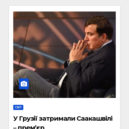
СВІТ
У Грузії затримали Саакашвілі
– прем’єр