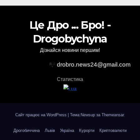
Це Дро ... Бро! -
Drogobychyna
Дізнайся новини першим!
📭
drobro.news24@gmail.com
Статистика
Сайт працює на WordPress
|
Тема:Newsup за
Themeansar
.
Дрогобиччина
Львів
Україна
Курорти
Криптовалюти