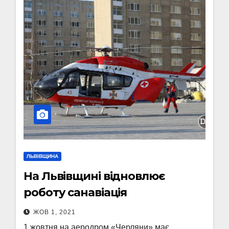
ЛЬВІВЩИНА
На Львівщині відновлює
роботу санавіація
ЖОВ 1, 2021
1 жовтня на аеродром «Черляни» має