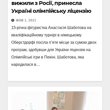
вижили з Росії, принесла
Україні олімпійську ліцензію
ЖОВ 1, 2021
15-річна фігуристка Анастасія Шаботова на
кваліфікаційному турнірі в німецькому
Оберстдорфі посіла п’яте місце за сумою двох
програм, здобувши для України ліцензію на
Олімпійські ігри в Пекіні. Шаботова, яка
народилася в…